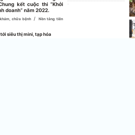
Chung kết cuộc thi “Khởi
inh doanh” năm 2022.
/
ở khám, chữa bệnh
Nền tảng tiên
ới siêu thị mini, tạp hóa
ương trình phát triển kinh tế
n các nhóm sản phẩm hàng hóa,
ác địa phương khác không có,
Vi
huật, vốn và thị trường nhằm
thực hiện ở hầu hết các địa
phẩm hàng hóa đa dạng; trong
55
 Mục tiêu của chương trình là
 doanh (ưu tiên phát triển hợp
t các sản phẩm truyền thống,
V
ng cạnh tranh trên thị trường
nh tế nông thôn. Đồng thời góp
V
u nhập, đời sống cho nhân dân
t
và tổ chức sản xuất” trong Bộ