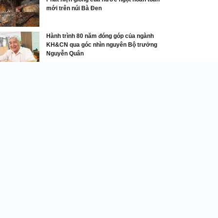
mới trên núi Bà Đen
Hành trình 80 năm đóng góp của ngành
KH&CN qua góc nhìn nguyên Bộ trưởng
Nguyễn Quân
Bí mật thú vị về các mẫu xe VinFast
nFast bán 16.172 ô tô điện trong tháng 1/2026
DNVN - VinFast vừa công bố kết
quả kinh doanh ấn tượng trong
tháng 1/2026 khi bàn giao tổng
cộng 16.172 ô tô điện các loại tới
khách hàng tại Việt Nam, tăng
% so với cùng kỳ năm ngoái.
inFast chính thức ra mắt xe VF MPV 7, giá 819 triệu đồng
inFast lập kỷ lục mới, bàn giao hơn 20.000 ô tô điện
rong tháng 10/2025