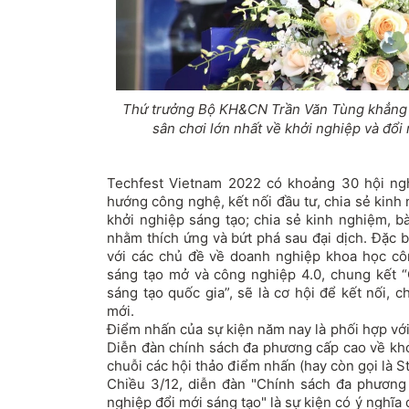
Thứ trưởng Bộ KH&CN Trần Văn Tùng khẳng đ
sân chơi lớn nhất về khởi nghiệp và đổi
Techfest Vietnam 2022 có khoảng 30 hội ngh
hướng công nghệ, kết nối đầu tư, chia sẻ kinh 
khởi nghiệp sáng tạo; chia sẻ kinh nghiệm, b
nhằm thích ứng và bứt phá sau đại dịch. Đặc b
với các chủ đề về doanh nghiệp khoa học cô
sáng tạo mở và công nghiệp 4.0, chung kết “
sáng tạo quốc gia”, sẽ là cơ hội để kết nối, ch
mới.
Điểm nhấn của sự kiện năm nay là phối hợp vớ
Diễn đàn chính sách đa phương cấp cao về khở
chuỗi các hội thảo điểm nhấn (hay còn gọi là S
Chiều 3/12, diễn đàn "Chính sách đa phương 
nghiệp đổi mới sáng tạo" là sự kiện có ý nghĩa 