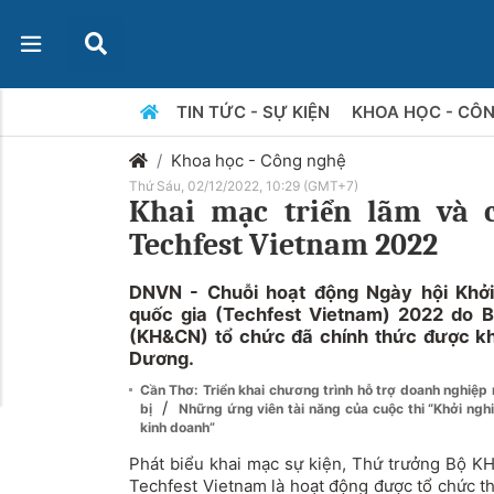
TIN TỨC - SỰ KIỆN
KHOA HỌC - CÔ
Khoa học - Công nghệ
Thứ Sáu, 02/12/2022, 10:29 (GMT+7)
Khai mạc triển lãm và 
Techfest Vietnam 2022
DNVN - Chuỗi hoạt động Ngày hội Khởi
quốc gia (Techfest Vietnam) 2022 do 
(KH&CN) tổ chức đã chính thức được kha
Dương.
Cần Thơ: Triển khai chương trình hỗ trợ doanh nghiệp 
/
bị
Những ứng viên tài năng của cuộc thi “Khởi ngh
kinh doanh”
Phát biểu khai mạc sự kiện, Thứ trưởng Bộ K
Techfest Vietnam là hoạt động được tổ chức t