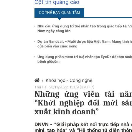
Cột tin quảng cáo
CÓ THỂ BẠN QUAN TÂM
Nhu cầu ứng dụng trí tuệ nhân tạo trong giao tiếp tại Vi
Nam ngày càng lớn
Dự án Nanosalt – Muối dược liệu Việt Nam: Mang tinh 
của biển vào cuộc sống
Ứng dụng phần mềm trí tuệ nhân tạo EyeDr để tầm soá
bệnh glôcôm
Khoa học - Công nghệ
Thứ Hai, 28/11/2022, 15:09 (GMT+7)
Những ứng viên tài năn
“Khởi nghiệp đổi mới sá
xuất kinh doanh”
DNVN - “Giải pháp kết nối trực tiếp nhà 
mini, tạp hóa” và “Hệ thống tủ điện thô