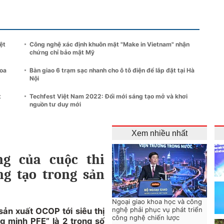
ệt
Công nghệ xác định khuôn mặt "Make in Vietnam" nhận
chứng chỉ bảo mật Mỹ
hoa
Bàn giao 6 trạm sạc nhanh cho ô tô điện để lắp đặt tại Hà
Nội
t
Techfest Việt Nam 2022: Đổi mới sáng tạo mở và khơi
nguồn tư duy mới
Xem nhiều nhất
g của cuộc thi
ng tạo trong sản
Ngoại giao khoa học và công
nghệ phải phục vụ phát triển
sản xuất OCOP tới siêu thị
công nghệ chiến lược
ng minh PFE” là 2 trong số