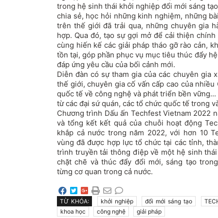
trong hệ sinh thái khởi nghiệp đổi mới sáng t
chia sẻ, học hỏi những kinh nghiệm, những bà
trên thế giới đã trải qua, những chuyên gia 
hợp. Qua đó, tạo sự gợi mở để cải thiện chính
cùng hiến kế các giải pháp tháo gỡ rào cản, 
tồn tại, góp phần phục vụ mục tiêu thúc đẩy hệ
đáp ứng yêu cầu của bối cảnh mới.
Diễn đàn có sự tham gia của các chuyên gia 
thế giới, chuyên gia cố vấn cấp cao của nhiều
quốc tế về công nghệ và phát triển bền vững...
từ các đại sứ quán, các tổ chức quốc tế trong v
Chương trình Dấu ấn Techfest Vietnam 2022 nă
và tổng kết kết quả của chuỗi hoạt động Tech
khắp cả nước trong năm 2022, với hơn 10 Te
vùng đã được hợp lực tổ chức tại các tỉnh, t
trình truyền tải thông điệp về một hệ sinh thái
chặt chẽ và thúc đẩy đổi mới, sáng tạo trong
từng cơ quan trong cả nước.
TỪ KHÓA:
khởi nghiệp
đổi mới sáng tạo
TECH
khoa học
công nghệ
giải pháp