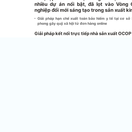
nhiều dự án nổi bật, đã lọt vào Vòng 
nghiệp đổi mới sáng tạo trong sản xuất k
Giải pháp hạn chế xuất toán bảo hiểm y tế tại cơ s
phong gây quỹ xã hội từ đơn hàng online
Giải pháp kết nối trực tiếp nhà sản xuất OCOP t
Chương trình Mỗi xã một sản phẩm (OCOP) là Ch
khu vực nông thôn, với trọng tâm là phát triể
dịch vụ tinh hoa, đặc biệt của mỗi vùng mà c
được chính quyền hỗ trợ về chính sách, kỹ t
mang lại giá trị gia tăng cao nhất.
Thời gian qua, Chương trình OCOP đã được 
phương trên cả nước, tạo ra hàng nghìn sản 
đó có nhiều sản phẩm thuộc hạng 4 sao, 5 sao.
phát triển các hình thức tổ chức sản xuất, kinh
tác xã, doanh nghiệp nhỏ và vừa) để sản xuấ
dịch vụ có lợi thế đạt tiêu chuẩn, có khả nă
trong nước và quốc tế, góp phần phát triển ki
phần chuyển dịch cơ cấu kinh tế, nâng cao th
và thực hiện hiệu quả nhóm tiêu chí “Kinh tế 