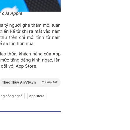
" của Apple
ửa tỷ người ghé thăm mỗi tuần
triển kể từ khi ra mắt vào năm
thu trên chỉ mới tính từ năm
ể sẽ lớn hơn nữa.
iao thừa, khách hàng của App
n mức tăng đáng kinh ngạc, lên
 đối với App Store.
Theo Thùy An/Vtv.vn
Copy link
ụng công nghê
app store