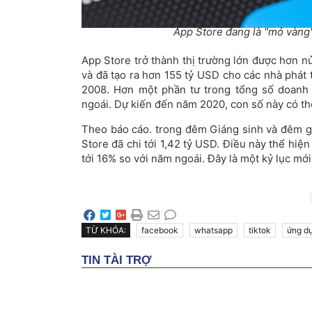
App Store đang là "mỏ vàng
App Store trở thành thị trường lớn được hơn n
và đã tạo ra hơn 155 tỷ USD cho các nhà phát 
2008. Hơn một phần tư trong tổng số doanh 
ngoái. Dự kiến đến năm 2020, con số này có th
Theo báo cáo. trong đêm Giáng sinh và đêm g
Store đã chi tới 1,42 tỷ USD. Điều này thể hiệ
tới 16% so với năm ngoái. Đây là một kỷ lục mới
TỪ KHÓA:
facebook
whatsapp
tiktok
ứng d