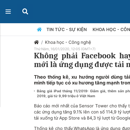
TIN TỨC - SỰ KIỆN
KHOA HỌC - CÔ
Khoa học - Công nghệ
Thứ Năm, 16/01/2020, 12:05 (GMT+7)
Không phải Facebook hay
mới là ứng dụng được tải 
Theo thống kê, xu hướng người dùng tải
mình tiếp tục có xu hương tăng mạnh tro
Bảng giá iPad tháng 11/2019: Giảm giá, thêm sản 
2019, giá từ 9,99 triệu ở Việt Nam
Báo cáo mới nhất của Sensor Tower cho thấy t
các ứng dụng tăng 9.1% lên con số 114,9 tỷ lượt
tải xuống từ App Store và 84,3 tỷ lượt từ Google
Thống kê cho thấy,WhatsApp là ứng dụng được