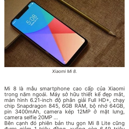
Xiaomi Mi 8.
Mi 8 là mẫu smartphone cao cấp của Xiaomi
trong năm ngoái. Máy sở hữu thiết kế đẹp mắt,
màn hình 6.21-inch độ phân giải Full HD+, chạy
chip Snapdragon 845, 6GB RAM, bộ nhớ 64GB,
pin 3400mAh, camera kép 12MP ở mặt lưng,
camera selfie 20MP ...
Bên cạnh đó phiên bản thu gọn Mi 8 Lite cũng
được giảm 1 triệu đồng, xuống còn 6,49 triệu