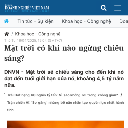
Tin tức - Sự kiện
Khoa học - Công nghệ
Doa
Khoa học - Công nghệ
Thứ Tư, 16/04/2025, 15:04 (GMT+7)
Mặt trời có khi nào ngừng chiếu
sáng?
DNVN - Mặt trời sẽ chiếu sáng cho đến khi nó
đạt đến tuổi giới hạn của nó, khoảng 4,5 tỷ năm
nữa.
/
Trái Đất nặng 60 nghìn tỷ tấn: Vì sao không rơi trong không gian?
Trận chiến AI: 'So găng' những bộ não nhân tạo quyền lực nhất hành
tinh