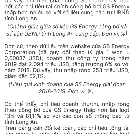
Dù vậy, tìm hiểu của phóng viên cho thấy, hầu
hết các chỉ tiêu tài chính công bố bởi GS Energy
thấp hơn nhiều so với số liệu cung cấp từ UBND
tỉnh Long An.
(Chênh giữa giữa số liệu GS Energy công bố và
số liệu UBND tỉnh Long An cung cấp. Đơn vị: %)
Đơn cử, theo dữ liệu trên website của GS Energy
Corporation (đã quy đổi theo tỷ giá 1 won =
0,00087 USD), doanh thu công ty trong năm
2019 đạt 2.094 triệu USD, tăng trưởng 6% so với
năm 2018. Dù vậy, thu nhập ròng 253 triệu USD,
giảm đến 52,1%.
(Hiệu quả kinh doanh của GS Energy giai đoạn
2016-2019. Đơn vị: %).
Có thể thấy, chỉ tiêu doanh thu/thu nhập ròng
theo công bố của GS Energy thấp hơn lần lượt
13% và 81,11% so với các con số thông báo từ
tỉnh Long An.
Trên bảng cân đối kế toán, các chỉ tiêu tổng tài
sản công ty, vốn chủ sở hữu, nợ giảm lần lượt