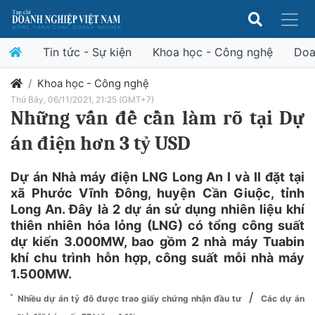
Tin tức - Sự kiện
Khoa học - Công nghệ
Doa
Khoa học - Công nghệ
Thứ Bảy, 06/11/2021, 21:25 (GMT+7)
Những vấn đề cần làm rõ tại Dự
án điện hơn 3 tỷ USD
Dự án Nhà máy điện LNG Long An I và II đặt tại
xã Phước Vĩnh Đông, huyện Cần Giuộc, tỉnh
Long An. Đây là 2 dự án sử dụng nhiên liệu khí
thiên nhiên hóa lỏng (LNG) có tổng công suất
dự kiến 3.000MW, bao gồm 2 nhà máy Tuabin
khí chu trình hỗn hợp, công suất mỗi nhà máy
1.500MW.
/
Nhiều dự án tỷ đô được trao giấy chứng nhận đầu tư
Các dự án