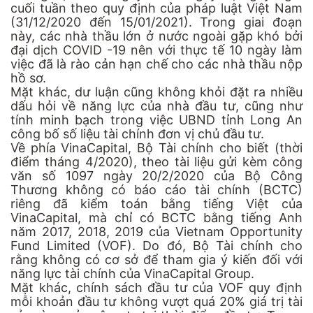
cuối tuần theo quy định của pháp luật Việt Nam
(31/12/2020 đến 15/01/2021). Trong giai đoạn
này, các nhà thầu lớn ở nước ngoài gặp khó bởi
đại dịch COVID -19 nên với thực tế 10 ngày làm
việc đã là rào cản hạn chế cho các nhà thầu nộp
hồ sơ.
Mặt khác, dư luận cũng không khỏi đặt ra nhiều
dấu hỏi về năng lực của nhà đầu tư, cũng như
tính minh bạch trong việc UBND tỉnh Long An
công bố số liệu tài chính đơn vị chủ đầu tư.
Về phía VinaCapital, Bộ Tài chính cho biết (thời
điểm tháng 4/2020), theo tài liệu gửi kèm công
văn số 1097 ngày 20/2/2020 của Bộ Công
Thương không có báo cáo tài chính (BCTC)
riêng đã kiểm toán bằng tiếng Việt của
VinaCapital, mà chỉ có BCTC bằng tiếng Anh
năm 2017, 2018, 2019 của Vietnam Opportunity
Fund Limited (VOF). Do đó, Bộ Tài chính cho
rằng không có cơ sở để tham gia ý kiến đối với
năng lực tài chính của VinaCapital Group.
Mặt khác, chính sách đầu tư của VOF quy định
mỗi khoản đầu tư không vượt quá 20% giá trị tài