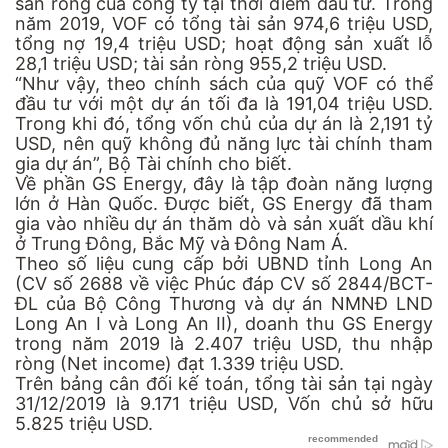
sản ròng của công ty tại thời điểm đầu tư. Trong
năm 2019, VOF có tổng tài sản 974,6 triệu USD,
tổng nợ 19,4 triệu USD; hoạt động sản xuất lỗ
28,1 triệu USD; tài sản ròng 955,2 triệu USD.
“Như vậy, theo chính sách của quỹ VOF có thể
đầu tư với một dự án tối đa là 191,04 triệu USD.
Trong khi đó, tổng vốn chủ của dự án là 2,191 tỷ
USD, nên quỹ không đủ năng lực tài chính tham
gia dự án”, Bộ Tài chính cho biết.
Về phần GS Energy, đây là tập đoàn năng lượng
lớn ở Hàn Quốc. Được biết, GS Energy đã tham
gia vào nhiều dự án thăm dò và sản xuất dầu khí
ở Trung Đông, Bắc Mỹ và Đông Nam Á.
Theo số liệu cung cấp bởi UBND tỉnh Long An
(CV số 2688 về việc Phúc đáp CV số 2844/BCT-
ĐL của Bộ Công Thương và dự án NMNĐ LND
Long An I và Long An II), doanh thu GS Energy
trong năm 2019 là 2.407 triệu USD, thu nhập
ròng (Net income) đạt 1.339 triệu USD.
Trên bảng cân đối kế toán, tổng tài sản tại ngày
31/12/2019 là 9.171 triệu USD, Vốn chủ sở hữu
5.825 triệu USD.