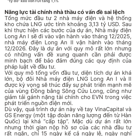
"tỷ đô" kéo vốn FDI tăng 1,1%
Năng lực tài chính nhà thầu có vấn đề sai lệch
Tổng mức đầu tư 2 nhà máy điện và hệ thống
kho chứa LNG ước tính khoảng 3,13 tỷ USD. Sau
khi thực hiện các bước của dự án, Nhà máy điện
Long An I sẽ đi vào vận hành vào tháng 12/2025,
nhà máy điện Long An II vận hành vào tháng
12/2026. Đây là dự án với quy mô rất lớn nhưng
có những vấn đề xung quanh cần phải được
minh bạch để bảo đảm đúng các quy định của
pháp luật về đầu tư.
Với quy mô tổng vốn đầu tư, diện tích dự án khá
lớn, bộ đôi Nhà máy điện LNG Long An I và II
được kỳ vọng sẽ thúc đẩy sự phát triển mạnh mẽ
của vùng Đồng bằng Sông Cửu Long, cũng như
giảm tải gánh nặng tài chính cho EVN trong việc
phát triển nguồn điện mới.
Dù vậy, quá trình dự án này về tay VinaCapital và
GS Energy (một tập đoàn năng lượng đến từ Hàn
Quốc) lại khá “cấp tập”. Mặc dù dự án rất lớn
nhưng thời gian nộp hồ sơ của các nhà đầu tư
rất ngắn, chỉ 15 ngày kể cả ngày lễ, ngày nghỉ