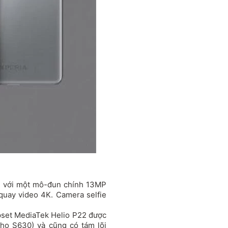
u với một mô-đun chính 13MP
quay video 4K. Camera selfie
pset MediaTek Helio P22 được
cho S630) và cũng có tám lõi