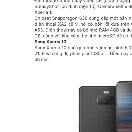
Điện thoại có thể quay video 4K (ở định dạng 1
SteadyShot (ổn định điện tử). Camera selfie 
Xperia 1.
Chipset Snapdragon 636 cung cấp một bản nâ
điện thoại XA2 cũ vì nó có bốn lõi dựa trên
A53. Điện thoại này có bộ nhớ RAM 4GB và dun
GB, cộng với khe cắm thẻ nhớ microSD để có t
Sony Xperia 10
Sony Xperia 10 nhỏ gọn hơn với màn hình 6,0 
21: 9 và cùng độ phân giải 1080p +. Điều này c
68 mm.