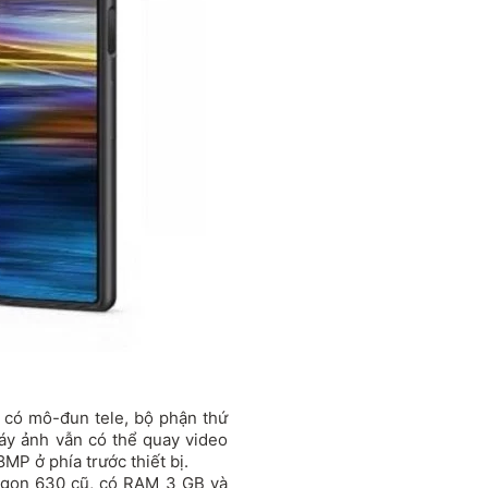
có mô-đun tele, bộ phận thứ
máy ảnh vẫn có thể quay video
MP ở phía trước thiết bị.
ragon 630 cũ, có RAM 3 GB và