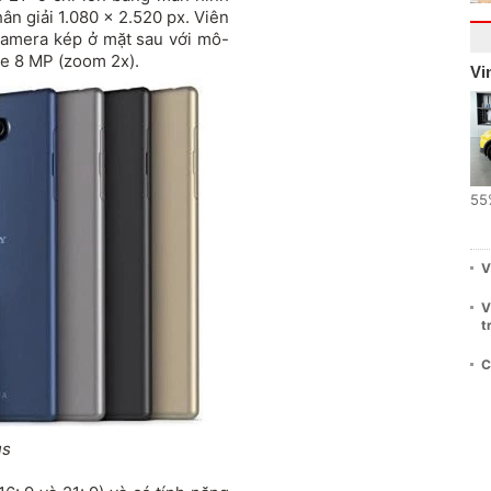
ân giải 1.080 x 2.520 px. Viên
camera kép ở mặt sau với mô-
le 8 MP (zoom 2x).
Vi
55
V
V
t
C
us