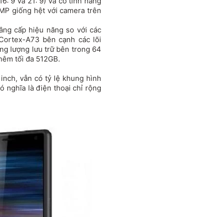
6: 9 và 21: 9) và có tính năng
8MP giống hệt với camera trên
ng cấp hiệu năng so với các
 Cortex-A73 bên cạnh các lõi
g lượng lưu trữ bên trong 64
hêm tối đa 512GB.
inch, vẫn có tỷ lệ khung hình
ó nghĩa là điện thoại chỉ rộng