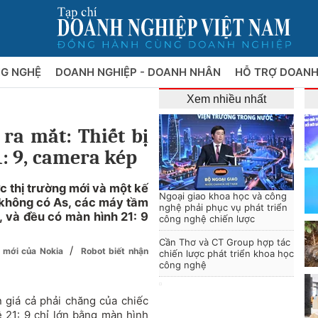
NG NGHỆ
DOANH NGHIỆP - DOANH NHÂN
HỖ TRỢ DOANH
Xem nhiều nhất
 ra mắt: Thiết bị
: 9, camera kép
 thị trường mới và một kế
Ngoại giao khoa học và công
à không có As, các máy tầm
nghệ phải phục vụ phát triển
, và đều có màn hình 21: 9
công nghệ chiến lược
Cần Thơ và CT Group hợp tác
/
" mới của Nokia
Robot biết nhận
chiến lược phát triển khoa học
công nghệ
 giá cả phải chăng của chiếc
ệ 21: 9 chỉ lớn bằng màn hình