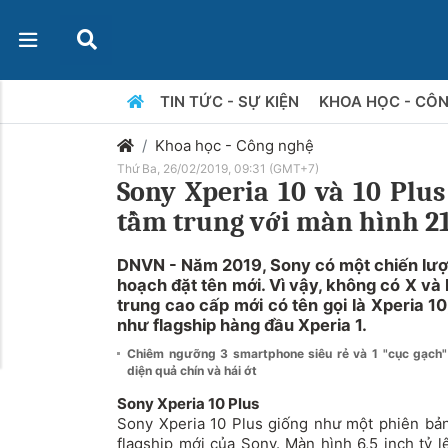
TIN TỨC - SỰ KIỆN
KHOA HỌC - CÔ
Khoa học - Công nghệ
Thứ Ba, 26/02/2019, 09:31 (GMT+7)
Sony Xperia 10 và 10 Plus
tầm trung với màn hình 21
DNVN - Năm 2019, Sony có một chiến lược
hoạch đặt tên mới. Vì vậy, không có X v
trung cao cấp mới có tên gọi là Xperia 10
như flagship hàng đầu Xperia 1.
Chiêm ngưỡng 3 smartphone siêu rẻ và 1 "cục gạch
diện quả chín và hái ớt
Sony Xperia 10 Plus
Sony Xperia 10 Plus giống như một phiên bản
flagship mới của Sony. Màn hình 6,5 inch tỷ l