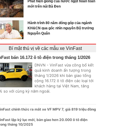
Phát hiện giống cua nước ngọt hoàn toàn
mới trên núi Bà Đen
Hành trình 80 năm đóng góp của ngành
KH&CN qua góc nhìn nguyên Bộ trưởng
Nguyễn Quân
Bí mật thú vị về các mẫu xe VinFast
nFast bán 16.172 ô tô điện trong tháng 1/2026
DNVN - VinFast vừa công bố kết
quả kinh doanh ấn tượng trong
tháng 1/2026 khi bàn giao tổng
cộng 16.172 ô tô điện các loại tới
khách hàng tại Việt Nam, tăng
% so với cùng kỳ năm ngoái.
inFast chính thức ra mắt xe VF MPV 7, giá 819 triệu đồng
inFast lập kỷ lục mới, bàn giao hơn 20.000 ô tô điện
rong tháng 10/2025