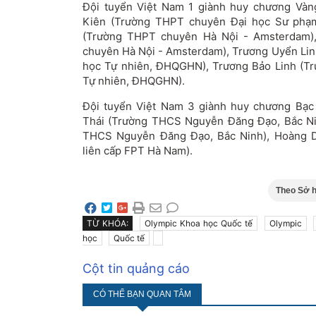
Đội tuyển Việt Nam 1 giành huy chương Vàn
Kiên (Trường THPT chuyên Đại học Sư phạ
(Trường THPT chuyên Hà Nội - Amsterdam),
chuyên Hà Nội - Amsterdam), Trương Uyển Li
học Tự nhiên, ĐHQGHN), Trương Bảo Linh (T
Tự nhiên, ĐHQGHN).
Đội tuyển Việt Nam 3 giành huy chương Bạc
Thái (Trường THCS Nguyễn Đăng Đạo, Bắc Ni
THCS Nguyễn Đăng Đạo, Bắc Ninh), Hoàng 
liên cấp FPT Hà Nam).
Theo Sở h
TỪ KHÓA:
Olympic Khoa học Quốc tế
Olympic
học
Quốc tế
Cột tin quảng cáo
CÓ THỂ BẠN QUAN TÂM