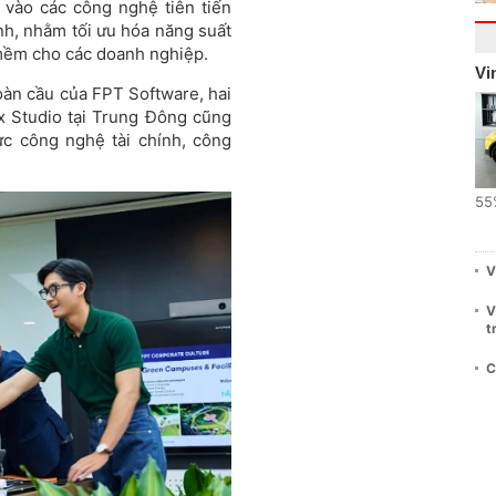
 vào các công nghệ tiên tiến
nh, nhằm tối ưu hóa năng suất
n mềm cho các doanh nghiệp.
Vi
àn cầu của FPT Software, hai
x Studio tại Trung Đông cũng
vực công nghệ tài chính, công
55
V
V
t
C