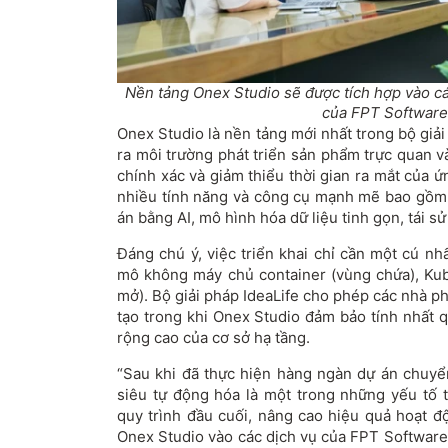
Nền tảng Onex Studio sẽ được tích hợp vào cá
của FPT Software
Onex Studio là nền tảng mới nhất trong bộ giả
ra môi trường phát triển sản phẩm trực quan v
chính xác và giảm thiểu thời gian ra mắt của 
nhiều tính năng và công cụ mạnh mẽ bao gồm 
án bằng AI, mô hình hóa dữ liệu tinh gọn, tái 
Đáng chú ý, việc triển khai chỉ cần một cú nh
mô không máy chủ container (vùng chứa), Ku
mở). Bộ giải pháp IdeaLife cho phép các nhà ph
tạo trong khi Onex Studio đảm bảo tính nhất 
rộng cao của cơ sở hạ tầng.
“Sau khi đã thực hiện hàng ngàn dự án chuyển
siêu tự động hóa là một trong những yếu tố t
quy trình đầu cuối, nâng cao hiệu quả hoạt đ
Onex Studio vào các dịch vụ của FPT Software