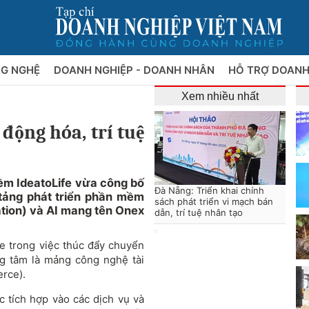
NG NGHỆ
DOANH NGHIỆP - DOANH NHÂN
HỖ TRỢ DOANH
Xem nhiều nhất
động hóa, trí tuệ
m IdeatoLife vừa công bố
Đà Nẵng: Triển khai chính
tảng phát triển phần mềm
sách phát triển vi mạch bán
tion) và AI mang tên Onex
dẫn, trí tuệ nhân tạo
e trong việc thúc đẩy chuyển
ng tâm là mảng công nghệ tài
erce).
 tích hợp vào các dịch vụ và