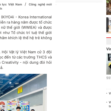
/
ân lực Việt Nam
Công nghệ mới
ch
KIYO4i - Korea International
 diễn ra hàng năm được tổ chức
 nữ thế giới (WWIEA) và được
i như Tổ chức trí tuệ thế giới
hằm khích lệ thế hệ trẻ không
Vi
 Hội Vật lý Việt Nam cử 3 đội
ọc đến từ các trường THCS và
Creativity - nội dung đòi hỏi
ả.
55
V
V
t