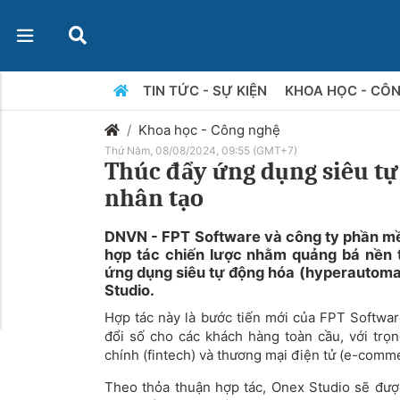
TIN TỨC - SỰ KIỆN
KHOA HỌC - CÔ
Khoa học - Công nghệ
Thứ Năm, 08/08/2024, 09:55 (GMT+7)
Thúc đẩy ứng dụng siêu tự 
nhân tạo
DNVN - FPT Software và công ty phần mề
hợp tác chiến lược nhằm quảng bá nền 
ứng dụng siêu tự động hóa (hyperautoma
Studio.
Hợp tác này là bước tiến mới của FPT Softwar
đổi số cho các khách hàng toàn cầu, với trọ
chính (fintech) và thương mại điện tử (e-comm
Theo thỏa thuận hợp tác, Onex Studio sẽ được