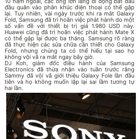
10 năm ngoái, ​​các ông lớn làng di động bắt đầu
đầu quân vào phân khúc điện thoại có thể gập
lại. Tuy nhiên, vài ngày trước khi ra mắt Galaxy
Fold, Samsung đã trì hoãn việc phát hành do một
số vấn đề với thiết bị trị giá 1.980 USD này.
Huawei cũng đã trì hoãn việc phát hành Mate X
có thể gập lại được ba tháng. Samsung rõ ràng
đã thực hiện các sửa chữa cần thiết cho Galaxy
Fold, nhưng chúng ta có thể hiểu tại sao họ
không vội vã ra mắt ngay bây giờ.
DJ Koh, giám đốc điều hành của Samsung
Electronics đã thừa nhận vào tuần trước rằng
Sammy đã vội vã giới thiệu Galaxy Fole lần đầu
tiên và họ không muốn lặp lại sai lầm tương tự
hai lần.