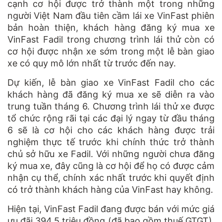
cạnh cơ hội được trở thành một trong những
người Việt Nam đầu tiên cầm lái xe VinFast phiên
bản hoàn thiện, khách hàng đăng ký mua xe
VinFast Fadil trong chương trình lái thử còn có
cơ hội được nhận xe sớm trong một lễ bàn giao
xe có quy mô lớn nhất từ trước đến nay.
Dự kiến, lễ bàn giao xe VinFast Fadil cho các
khách hàng đã đăng ký mua xe sẽ diễn ra vào
trung tuần tháng 6. Chương trình lái thử xe được
tổ chức rộng rãi tại các đại lý ngay từ đầu tháng
6 sẽ là cơ hội cho các khách hàng được trải
nghiệm thực tế trước khi chính thức trở thành
chủ sở hữu xe Fadil. Với những người chưa đăng
ký mua xe, đây cũng là cơ hội để họ có được cảm
nhận cụ thể, chính xác nhất trước khi quyết định
có trở thành khách hàng của VinFast hay không.
Hiện tại, VinFast Fadil đang được bán với mức giá
ưu đãi 394,5 triệu đồng (đã bao gồm thuế GTGT).