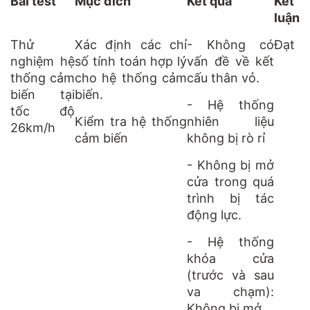
Bài test
Mục đích
Kết quả
Kết
luận
Thử
Xác định các chỉ
- Không có
Đạt
nghiệm hệ
số tính toán hợp lý
vấn đề về kết
thống cảm
cho hệ thống cảm
cấu thân vỏ.
biến tại
biến.
- Hệ thống
tốc độ
Kiểm tra hệ thống
nhiên liệu
26km/h
cảm biến
không bị rò rỉ
- Không bị mở
cửa trong quá
trình bị tác
động lực.
- Hệ thống
khóa cửa
(trước và sau
va chạm):
Không bị mở