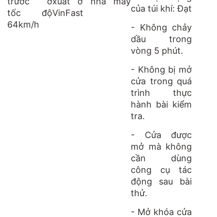
trước ở
xuất ở nhà máy
của túi khí: Đạt
tốc độ
VinFast
64km/h
- Không chảy
dầu trong
vòng 5 phút.
- Không bị mở
cửa trong quá
trình thực
hành bài kiểm
tra.
- Cửa được
mở mà không
cần dùng
công cụ tác
động sau bài
thử.
- Mở khóa cửa