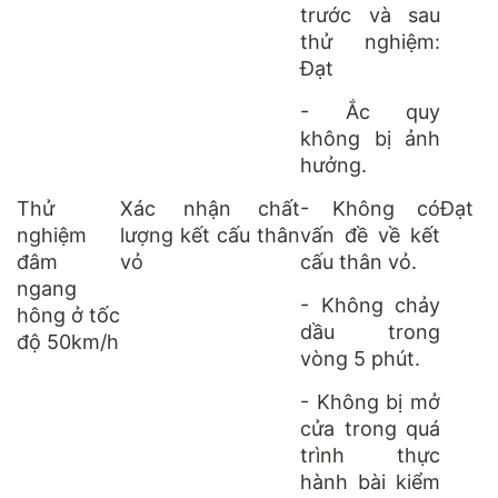
trước và sau
thử nghiệm:
Đạt
- Ắc quy
không bị ảnh
hưởng.
Thử
Xác nhận chất
- Không có
Đạt
nghiệm
lượng kết cấu thân
vấn đề về kết
đâm
vỏ
cấu thân vỏ.
ngang
- Không chảy
hông ở tốc
dầu trong
độ 50km/h
vòng 5 phút.
- Không bị mở
cửa trong quá
trình thực
hành bài kiểm