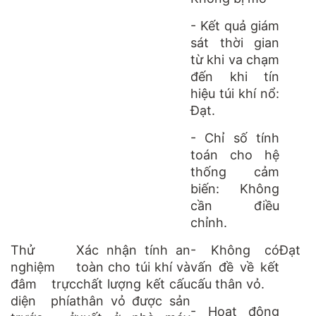
- Kết quả giám
sát thời gian
từ khi va chạm
đến khi tín
hiệu túi khí nổ:
Đạt.
- Chỉ số tính
toán cho hệ
thống cảm
biến: Không
cần điều
chỉnh.
Thử
Xác nhận tính an
- Không có
Đạt
nghiệm
toàn cho túi khí và
vấn đề về kết
đâm trực
chất lượng kết cấu
cấu thân vỏ.
diện phía
thân vỏ được sản
- Hoạt động