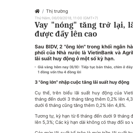
Thị trường
Thứ Năm, 06/09/2018, 11:00 (GMT+7)
Vay "nóng" tăng trở lại, 
được đẩy lên cao
Sau BIDV, 2 "ông lớn" trong khối ngân h
phối của Nhà nước là VietinBank và Agri
lãi suất huy động ở một số kỳ hạn.
Giá vàng hôm nay (6/9): Tiếp tục bán tháo, chìm ở đá
1 đồng vốn thu 4 đồng lời
3 "ông lớn" nhập cuộc tăng lãi suất huy động
Cụ thể, trên biểu lãi suất huy động của Viet
tháng đến dưới 3 tháng tăng thêm 0,2% lên 4,
dưới 6 tháng cũng tăng thêm 0,2% lên 4,8%.
Tương tự, kỳ hạn từ 6 tháng đến dưới 9 tháng
lên 5,3%; Các kỳ hạn dài không có thay đổi so 
Các mức lãi suất kể trên là mức trần lãi suất 