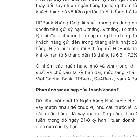
thay đổi, tuy nhiên ngân hàng lại cộng thêm t
khách hàng có số tiền gửi lớn từ 5 tỉ đồng trở lê
HDBank không tăng lãi suất nhưng áp dụng m
khoản tiền gửi kỳ hạn 6 tháng, 9 tháng, 12 th
lý giải đó là chương trình áp dụng theo từng độ 
khách hàng gửi tiền trong tháng sinh nhật 
hàng. Hiện lãi suất dưới 6 tháng mà HDBank đ
khi kỳ hạn từ 6 tháng đến 13 tháng là 6,3 – 7,
Ở nhóm các ngân hàng nhỏ và vừa trong khi 
suất và chủ yếu là kỳ hạn dài, mức tăng khá 
Viet Captial Bank, TPBank, SeABank, Nam A B
Phản ánh sự eo hẹp của thanh khoản?
Dữ liệu mới nhất từ Ngân hàng Nhà nước cho
vay mượn nhau để phục vụ nhu cầu trước lễ 2/
các ngân hàng đã vay mượn tổng cộng hơn 3
tuần, trong đó ngày 31/8 kỳ hạn 1 tuần doanh
dịch của các kỳ hạn.