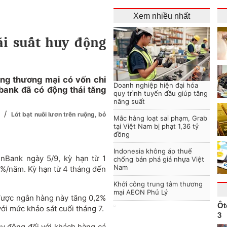
Xem nhiều nhất
lãi suất huy động
àng thương mại có vốn chi
Doanh nghiệp hiện đại hóa
bank đã có động thái tăng
quy trình tuyến đầu giúp tăng
năng suất
/
y
Lót bạt nuôi lươn trên ruộng, bỏ
Mắc hàng loạt sai phạm, Grab
tại Việt Nam bị phạt 1,36 tỷ
đồng
Indonesia không áp thuế
inBank ngày 5/9, kỳ hạn từ 1
chống bán phá giá nhựa Việt
Nam
3%/năm. Kỳ hạn từ 4 tháng đến
Khởi công trung tâm thương
mại AEON Phủ Lý
 được ngân hàng này tăng 0,2%
Ôt
với mức khảo sát cuối tháng 7.
3
huy động đối với khách hàng cá