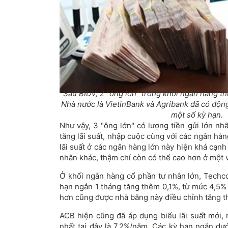
Sau BIDV, 2 "ông lớn" trong khối ngân hàng t
Nhà nước là VietinBank và Agribank đã có động 
một số kỳ hạn.
Như vậy, 3 "ông lớn" có lượng tiền gửi lớn n
tăng lãi suất, nhập cuộc cùng với các ngân hàn
lãi suất ở các ngân hàng lớn này hiện khá cạn
nhân khác, thậm chí còn có thể cao hơn ở một v
Ở khối ngân hàng cổ phần tư nhân lớn, Techco
hạn ngắn 1 tháng tăng thêm 0,1%, từ mức 4,5%
hơn cũng được nhà băng này điều chỉnh tăng t
ACB hiện cũng đã áp dụng biểu lãi suất mới, m
nhất tại đây là 7,2%/năm. Các kỳ hạn ngắn dư