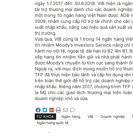
ngày 1.7.2017 đến 30.6.2018. VIB hiện là ngâ
tài trợ thương mại dành cho các doanh nghiệp 
một trong 10 ngân hàng Việt Nam được ADB l
2009, nhằm cung cấp hỗ trợ tài chính cho các
xuất nhập khẩu, nâng cao hiệu quả sản xuất và
thị trường.
Vừa qua, VIB cũng là 1 trong 14 ngân hàng Vi
tín nhiệm Moody’s Investors Service nâng chỉ s
hành nợ nội tệ, ngoại tệ dài hạn từ B2 lên B1. 
xếp hạng tín nhiệm tiền gửi và nhà phát hành 
được Moody’s chuyển từ tích cực sang thành ổn
Ngoài ra, với mục đích mong muốn hỗ trợ thươ
TFP đã thực hiện bảo lãnh và cấp tín dụng lên
trên toàn thế giới để hỗ trợ các doanh nghiệp 
nhập khẩu. Riêng năm 2017, chương trình TFP đ
la Mỹ cho các giao dịch thương mại trên toàn
doanh nghiệp nhỏ và vừa.
TỪ KHÓA:
Ngân hàng
VIB
Doanh nghiệp
Ngân hàng quốc tế.