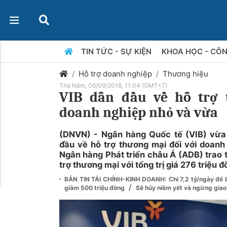
TIN TỨC - SỰ KIỆN
KHOA HỌC - CÔ
Hỗ trợ doanh nghiệp
Thương hiệu
Thứ Năm, 06/09/2018, 11:04 (GMT+7)
VIB dẫn đầu về hỗ trợ 
doanh nghiệp nhỏ và vừa
(DNVN) - Ngân hàng Quốc tế (VIB) vừa
đầu về hỗ trợ thương mại đối với doanh
Ngân hàng Phát triển châu Á (ADB) trao 
trợ thương mại với tổng trị giá 276 triệu đ
BẢN TIN TÀI CHÍNH-KINH DOANH: Chi 7,2 tỷ/ngày để b
/
giảm 500 triệu đồng
Sẽ hủy niêm yết và ngừng giao