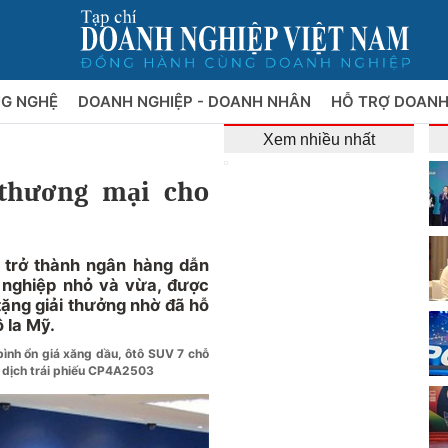
NG NGHỆ
DOANH NGHIỆP - DOANH NHÂN
HỖ TRỢ DOANH
Xem nhiều nhất
thương mại cho
 trở thành ngân hàng dẫn
 nghiệp nhỏ và vừa, được
tặng giải thưởng nhờ đã hỗ
ô la Mỹ.
ình ổn giá xăng dầu, ôtô SUV 7 chỗ
 dịch trái phiếu CP4A2503