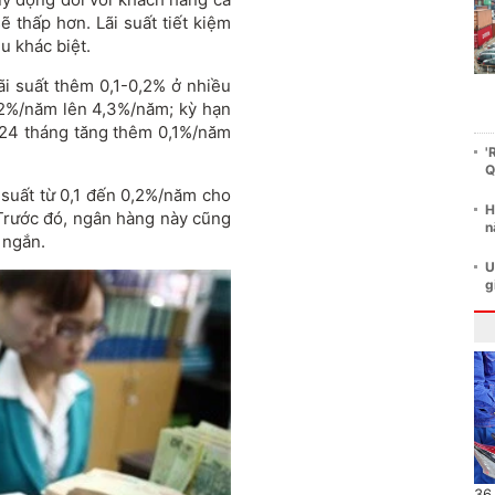
ẽ thấp hơn. Lãi suất tiết kiệm
u khác biệt.
ãi suất thêm 0,1-0,2% ở nhiều
,2%/năm lên 4,3%/năm; kỳ hạn
 24 tháng tăng thêm 0,1%/năm
'
Q
 suất từ 0,1 đến 0,2%/năm cho
H
. Trước đó, ngân hàng này cũng
n
 ngắn.
U
g
36