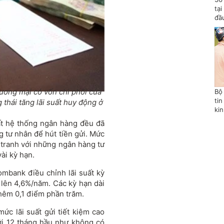
tạ
đầ
hương mại có vốn chi phối của
Bộ
tin
thái tăng lãi suất huy động ở
ki
hất hệ thống ngân hàng đều đã
g tư nhân để hút tiền gửi. Mức
h tranh với những ngân hàng tư
ài kỳ hạn.
mbank điều chỉnh lãi suất kỳ
 lên 4,6%/năm. Các kỳ hạn dài
hêm 0,1 điểm phần trăm.
ức lãi suất gửi tiết kiệm cao
ới 12 tháng hầu như không có