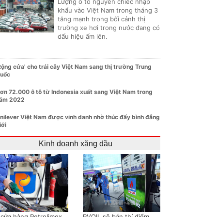
Lượng ô tô nguyên chiếc nhập
khẩu vào Việt Nam trong tháng 3
tăng mạnh trong bối cảnh thị
trường xe hơi trong nước đang có
dấu hiệu ấm lên.
Rộng cửa' cho trái cây Việt Nam sang thị trường Trung
uốc
ơn 72.000 ô tô từ Indonesia xuất sang Việt Nam trong
ăm 2022
nilever Việt Nam được vinh danh nhờ thúc đẩy bình đẳng
iới
Kinh doanh xăng dầu
 cửa hàng Petrolimex
PVOIL sẽ bán thí điểm