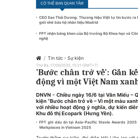
CÓ THỂ BẠN QUAN TÂM
CEO Sao Thái Dương: Thương hiệu Việt tự tin bước ra 
giới nhờ bảo hộ nhãn hiệu Madrid
FPT nhận bằng khen của Bộ trưởng Bộ Khoa học và Cô
nghệ
Tin tức - Sự kiện
Thứ Ba, 17/06/2025, 15:31 (GMT+7)
'Bước chân trở về': Gắn k
động vì một Việt Nam xan
DNVN - Chiều ngày 16/6 tại Văn Miếu – 
kiện “Bước chân trở về – Vì một màu xanh
với nhiều hoạt động ý nghĩa, dự kiến diễn
Khu đô thị Ecopark (Hưng Yên).
FPT ghi dấu ấn tại Asia-Pacific Stevie Awards 202
Workplaces in Vietnam 2025
Trước thềm sự kiện, đại diện Hội Liên lạc với