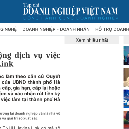
NG NGHỆ
DOANH NGHIỆP - DOANH NHÂN
HỖ TRỢ DOANH
Xem nhiều nhất
ộng dịch vụ việc
Link
ệc làm theo căn cứ Quyết
5 của UBND thành phố Hà
 cấp, gia hạn, cấp lại hoặc
làm và xác nhận rút tiền ký
việc làm tại thành phố Hà
ương lai doanh nghiệp vẫn là nhà vô
 giải trí số xuất sắc'
ty TNHH Javina Link có mã số