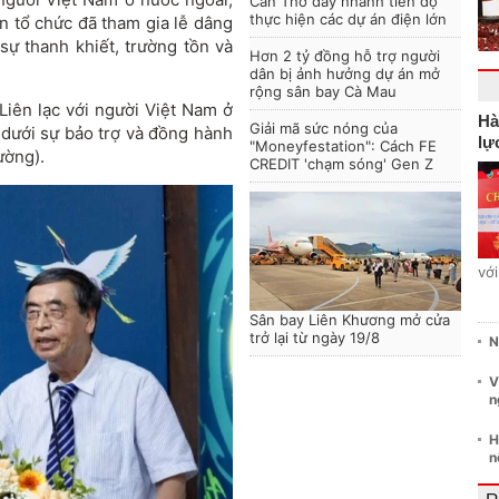
Cần Thơ đẩy nhanh tiến độ
thực hiện các dự án điện lớn
 tổ chức đã tham gia lễ dâng
sự thanh khiết, trường tồn và
Hơn 2 tỷ đồng hỗ trợ người
dân bị ảnh hưởng dự án mở
rộng sân bay Cà Mau
Liên lạc với người Việt Nam ở
Hà
Giải mã sức nóng của
 dưới sự bảo trợ và đồng hành
lự
"Moneyfestation": Cách FE
ường).
CREDIT 'chạm sóng' Gen Z
vớ
Sân bay Liên Khương mở cửa
trở lại từ ngày 19/8
N
V
n
H
n