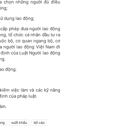
ựa chọn những người đủ điều
ộng;
sử dụng lao động;
 cấp phép đưa người lao động
ng, tổ chức cá nhân đầu tư ra
uộc bộ, cơ quan ngang bộ, cơ
a người lao động Việt Nam đi
 định của Luật Người lao động
ng.
lao động.
 kiếm việc làm và các kỹ năng
ịnh của pháp luật.
làm.
ộng
xuất khẩu
bố cáo