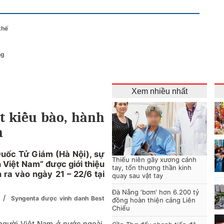
thế
ng
Xem nhiều nhất
ết kiều bào, hành
h
Quốc Tử Giám (Hà Nội), sự
Thiếu niên gãy xương cánh
 Việt Nam” được giới thiệu
tay, tổn thương thần kinh
 ra vào ngày 21 – 22/6 tại
quay sau vật tay
Đà Nẵng 'bơm' hơn 6.200 tỷ
/
5
Syngenta được vinh danh Best
đồng hoàn thiện cảng Liên
Chiểu
 người Việt Nam ở nước ngoài,