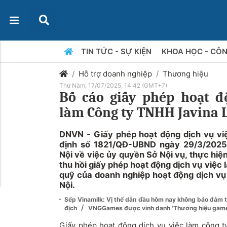
TIN TỨC - SỰ KIỆN
KHOA HỌC - CÔ
Hỗ trợ doanh nghiệp
Thương hiệu
Thứ Năm, 17/07/2025, 14:42 (GMT+7)
Bố cáo giấy phép hoạt đ
làm Công ty TNHH Javina 
DNVN - Giấy phép hoạt động dịch vụ vi
định số 1821/QĐ-UBND ngày 29/3/202
Nội về việc ủy quyền Sở Nội vụ, thực hiện
thu hồi giấy phép hoạt động dịch vụ việc 
quỹ của doanh nghiệp hoạt động dịch vụ 
Nội.
Sếp Vinamilk: Vị thế dẫn đầu hôm nay không bảo đảm t
/
địch
VNGGames được vinh danh 'Thương hiệu game và
Giấy phép hoạt động dịch vụ việc làm công 