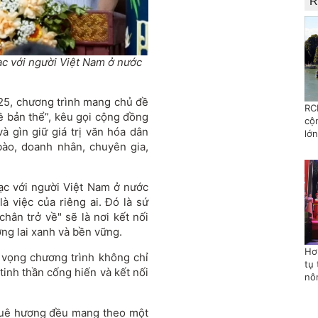
R
ạc với người Việt Nam ở nước
25, chương trình mang chủ đề
RC
về bản thể”, kêu gọi cộng đồng
cộ
à gìn giữ giá trị văn hóa dân
lớn
 bào, doanh nhân, chuyên gia,
ạc với người Việt Nam ở nước
à việc của riêng ai. Đó là sứ
hân trở về" sẽ là nơi kết nối
ng lai xanh và bền vững.
Hơ
 vọng chương trình không chỉ
tụ 
tinh thần cống hiến và kết nối
nô
ề quê hương đều mang theo một