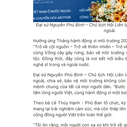
Đại sứ Nguyễn Phú Bình – Chủ tịch Hội Liên l
ngoài.
Hưởng ứng Tháng hành động vì môi trường 20
“Trở về cội nguồn – Trở về thiên nhiên – Trở 
cùng trồng cây gây rừng, bảo vệ môi trường v
tộc. Đồng thời, đây cũng là nơi kết nối kiều
nghệ sĩ trong và ngoài nước.
Đại sứ Nguyễn Phú Bình – Chủ tịch Hội Liên l
ngoài, chia sẻ, bảo vệ môi trường không còn l
mệnh chung của tất cả mọi người dân. "Bước c
tấm lòng người Việt, cùng hành động vì một tươ
Theo bà Lê Thúy Hạnh - Phó Ban tổ chức, kỳ
mang lại trải nghiệm cảm xúc, mà còn thắp lên 
cộng đồng người Việt trên toàn thế giới.
“Tôi tin rằng, mỗi người con xa xứ khi trở v