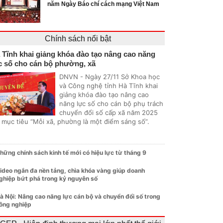
năm Ngày Báo chí cách mạng Việt Nam
Chính sách nổi bật
 Tĩnh khai giảng khóa đào tạo nâng cao năng
c số cho cán bộ phường, xã
DNVN - Ngày 27/11 Sở Khoa học
và Công nghệ tỉnh Hà Tĩnh khai
giảng khóa đào tạo nâng cao
năng lực số cho cán bộ phụ trách
chuyển đổi số cấp xã năm 2025
i mục tiêu “Mỗi xã, phường là một điểm sáng số”.
hững chính sách kinh tế mới có hiệu lực từ tháng 9
ideo ngắn đa nền tảng, chìa khóa vàng giúp doanh
ghiệp bứt phá trong kỷ nguyên số
à Nội: Nâng cao năng lực cán bộ và chuyển đổi số trong
ông nghiệp