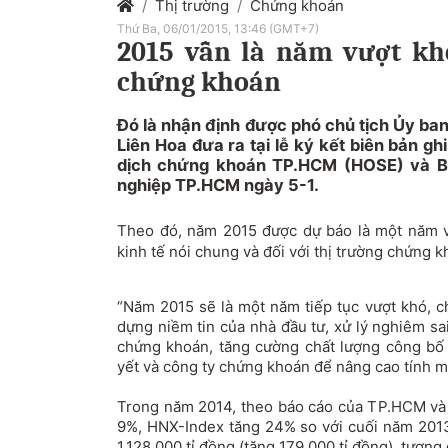
Thị trường
Chứng khoán
Thứ Ba, 06/01/2015, 13:46 (GMT+7)
2015 vẫn là năm vượt kh
chứng khoán
Đó là nhận định được phó chủ tịch Ủy b
Liên Hoa đưa ra tại lễ ký kết biên bản gh
dịch chứng khoán TP.HCM (HOSE) và Ba
nghiệp TP.HCM ngày 5-1.
Theo đó, năm 2015 được dự báo là một năm v
kinh tế nói chung và đối với thị trường chứng k
“Năm 2015 sẽ là một năm tiếp tục vượt khó, c
dựng niềm tin của nhà đầu tư, xử lý nghiêm sa
chứng khoán, tăng cường chất lượng công bố 
yết và công ty chứng khoán để nâng cao tính m
Trong năm 2014, theo báo cáo của TP.HCM và 
9%, HNX-Index tăng 24% so với cuối năm 2013.
1.128.000 tỉ đồng (tăng 179.000 tỉ đồng), tươn