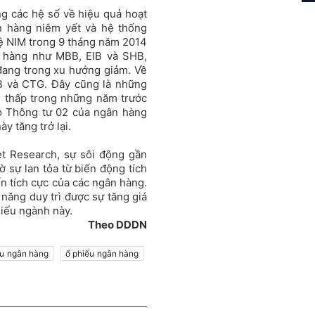
ng các hệ số về hiệu quả hoạt
 hàng niêm yết và hệ thống
lệ NIM trong 9 tháng năm 2014
n hàng như MBB, EIB và SHB,
 đang trong xu hướng giảm. Về
IB và CTG. Đây cũng là những
g thấp trong những năm trước
eo Thông tư 02 của ngân hàng
y tăng trở lại.
t Research, sự sôi động gần
sự lan tỏa từ biến động tích
n tích cực của các ngân hàng.
năng duy trì được sự tăng giá
hiếu ngành này.
Theo DDDN
ếu ngân hàng
ổ phiếu ngân hàng