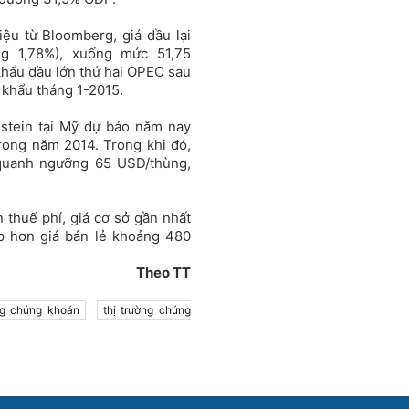
liệu từ Bloomberg, giá dầu lại
ng 1,78%), xuống mức 51,75
khẩu dầu lớn thứ hai OPEC sau
 khẩu tháng 1-2015.
nstein tại Mỹ dự báo năm nay
rong năm 2014. Trong khi đó,
quanh ngưỡng 65 USD/thùng,
 thuế phí, giá cơ sở gần nhất
p hơn giá bán lẻ khoảng 480
Theo TT
ng chứng khoán
thị trường chứng