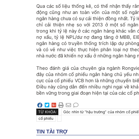
Qua các số liệu thống kê, có thể nhận thấy rằ
động cũng như an toàn vốn của một số ngân
ngân hàng chưa có sự cải thiện đồng nhất. Tỷ 
chỉ cải thiện nhẹ so với 2013 ở một số ngâ
trong khi tỷ lệ này ở các ngân hàng khác vẫn
nợ xấu, tỷ lệ NPL/dư nợ đang tăng ở MBB, E
ngân hàng có truyền thống trích lập dự phòn
và có vẻ như việc thực hiện phân loại nợ th
nhà nước đã khiến nợ xấu ở những ngân hàng nà
Theo đánh giá của chuyên gia ngành Rongvie
đây của nhóm cổ phiếu ngân hàng chủ yếu nhờ 
cực của cổ phiếu VCB hơn là những chuyển biế
Điều này cũng dẫn đến nhiều nghi ngại về khả 
bền vững trong giai đoạn hiện tại của các cổ p
TỪ KHÓA:
Góc nhìn từ “hậu trường” của nhóm cổ phi
cổ phiếu