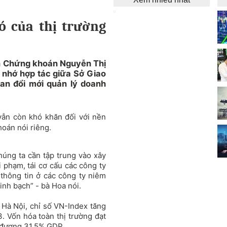
ó của thị trường
an Chứng khoán Nguyễn Thị
i nhớ hợp tác giữa Sở Giao
n đổi mới quản lý doanh
ẫn còn khó khăn đối với nền
hoán nói riêng.
húng ta cần tập trung vào xây
i phạm, tái cơ cấu các công ty
thông tin ở các công ty niêm
inh bạch” - bà Hoa nói.
Hà Nội, chỉ số VN-Index tăng
 Vốn hóa toàn thị trường đạt
g đương 31,5% GDP.