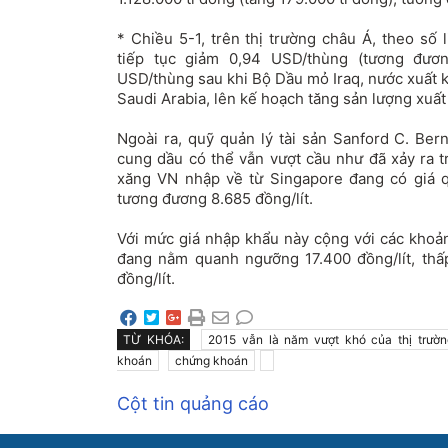
* Chiều 5-1, trên thị trường châu Á, theo số 
tiếp tục giảm 0,94 USD/thùng (tương đươ
USD/thùng sau khi Bộ Dầu mỏ Iraq, nước xuất 
Saudi Arabia, lên kế hoạch tăng sản lượng xuất
Ngoài ra, quỹ quản lý tài sản Sanford C. Ber
cung dầu có thể vẫn vượt cầu như đã xảy ra t
xăng VN nhập về từ Singapore đang có giá 
tương đương 8.685 đồng/lít.
Với mức giá nhập khẩu này cộng với các khoản
đang nằm quanh ngưỡng 17.400 đồng/lít, thấ
đồng/lít.
TỪ KHÓA:
2015 vẫn là năm vượt khó của thị trườ
khoán
chứng khoán
Cột tin quảng cáo