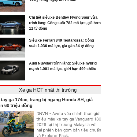
‘cháy hàng’ ngay khi ra mắt
Chi tiết siêu xe Bentley Flying Spur vừa
trình làng: Công suất 782 mã lực, giá hơn
12 tỷ đồng
Siêu xe Ferrari 849 Testarossa: Công
suất 1.036 mã lực, giá gần 34 tỷ đồng
Audi Nuvolari trình làng: Siêu xe hybrid
mạnh 1.001 mã lực, giới hạn 499 chiếc
Xe ga HOT nhất thị trường
 tay ga 174cc, trang bị ngang Honda SH, giá
n 60 triệu đồng
DNVN - Aveta vừa chính thức giới
thiệu mẫu xe tay ga Vanguard 180
2026 tại thị trường Malaysia với
hai phiên bản gồm bản tiêu chuẩn
và Explorer Pack.