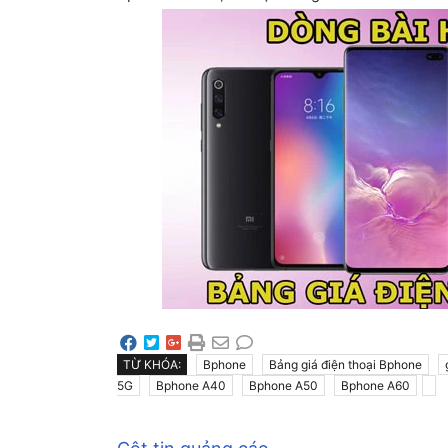
TỪ KHÓA:
Bphone
Bảng giá điện thoại Bphone
5G
Bphone A40
Bphone A50
Bphone A60