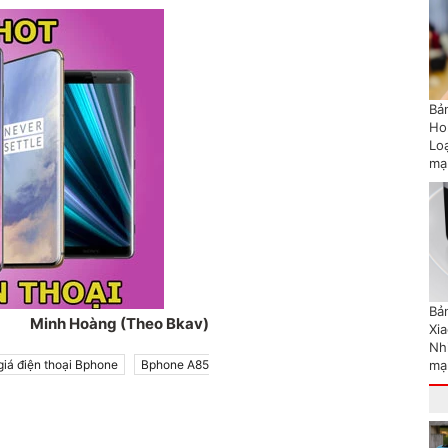
Bản
Ho
Lo
mạ
Bản
Minh Hoàng (Theo Bkav)
Xi
Nh
giá điện thoại Bphone
Bphone A85
mạ