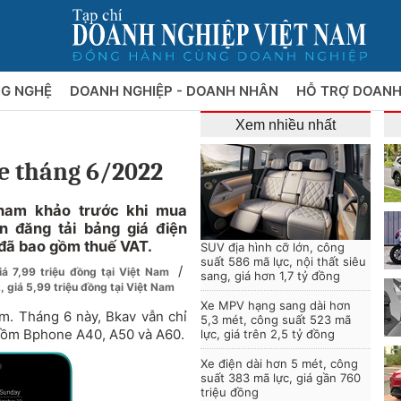
NG NGHỆ
DOANH NGHIỆP - DOANH NHÂN
HỖ TRỢ DOANH
Xem nhiều nhất
e tháng 6/2022
tham khảo trước khi mua
n đăng tải bảng giá điện
 đã bao gồm thuế VAT.
SUV địa hình cỡ lớn, công
suất 586 mã lực, nội thất siêu
/
á 7,99 triệu đồng tại Việt Nam
sang, giá hơn 1,7 tỷ đồng
giá 5,99 triệu đồng tại Việt Nam
Xe MPV hạng sang dài hơn
m. Tháng 6 này, Bkav vẫn chỉ
5,3 mét, công suất 523 mã
gồm Bphone A40, A50 và A60.
lực, giá trên 2,5 tỷ đồng
Xe điện dài hơn 5 mét, công
suất 383 mã lực, giá gần 760
triệu đồng