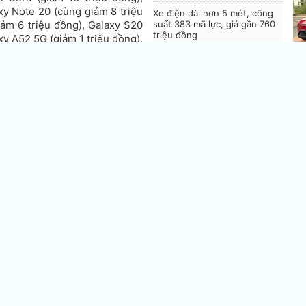
xy Note 20 (cùng giảm 8 triệu
Xe điện dài hơn 5 mét, công
iảm 6 triệu đồng), Galaxy S20
suất 383 mã lực, giá gần 760
triệu đồng
xy A52 5G (giảm 1 triệu đồng),
ệ thống di động lớn giảm giá.
Xe sedan hạng D công suất
c lên kệ với giá 12,49 triệu
224 mã lực, giá chưa tới 400
triệu đồng
Bả
đồ
SUV hạng sang mạnh 530 mã
lực, giá gần 2,3 tỷ đồng
đồng.
u đồng.
ba
 đồng.
Xe tay ga 174cc, trang bị
đồng.
ngang Honda SH, giá hơn 60
B
đồng.
triệu đồng
đ
Đ
C
B