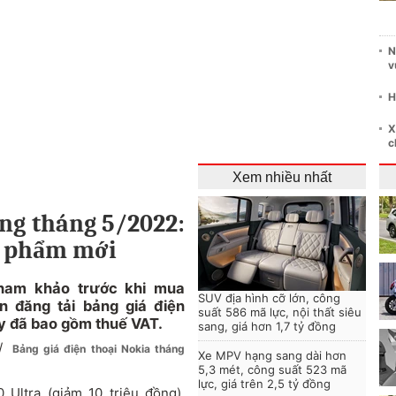
N
v
H
X
c
Xem nhiều nhất
ng tháng 5/2022:
n phẩm mới
tham khảo trước khi mua
SUV địa hình cỡ lớn, công
n đăng tải bảng giá điện
suất 586 mã lực, nội thất siêu
y đã bao gồm thuế VAT.
sang, giá hơn 1,7 tỷ đồng
/
Bảng giá điện thoại Nokia tháng
Xe MPV hạng sang dài hơn
5,3 mét, công suất 523 mã
lực, giá trên 2,5 tỷ đồng
Ultra (giảm 10 triệu đồng),