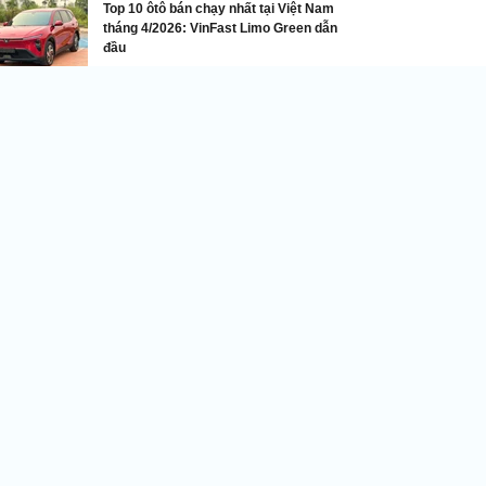
Top 10 ôtô bán chạy nhất tại Việt Nam
tháng 4/2026: VinFast Limo Green dẫn
đầu
Bảng giá xe
ng giá xe Jeep tháng 6/2025: Đắt nhất 6,988 tỷ
ng
DNVN - Nhằm giúp quý độc giả
tiện tham khảo trước khi mua xe,
Doanh nghiệp Việt Nam xin đăng
tải bảng giá niêm yết xe Jeep
tháng 6/2025. Mức giá này đã
o gồm thuế VAT.
ảng giá xe Jaguar tháng 6/2025: Thấp nhất 2,490 tỷ
ồng
ối thủ đáng gờm của Mitsubishi Xpander, Toyota Veloz
ross giảm giá 60 triệu đồng tại Việt Nam
ảng giá ôtô Suzuki tháng 6/2025: Giảm giá 80 triệu đồng