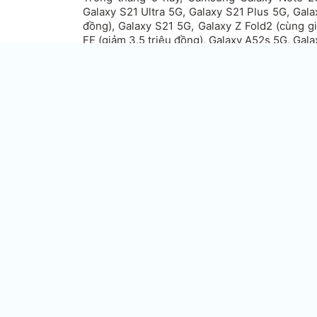
Galaxy S21 Ultra 5G, Galaxy S21 Plus 5G, Gala
đồng), Galaxy S21 5G, Galaxy Z Fold2 (cùng g
FE (giảm 3,5 triệu đồng), Galaxy A52s 5G, Gala
Galaxy A52 (giảm 1,5 triệu đồng)… được nhiều h
Bên cạnh đó, Samsung Galaxy M53 5G chính thứ
đồng.
Bảng giá điện thoại Samsung tháng 5/2022:
Samsung Galaxy Z Fold3 5G:
Phiên bản 256 GB: 41,99 triệu đồng.
Phiên bản 512 GB: 44,99 triệu đồng.
Samsung Galaxy S22 Ultra 5G:
Phiên bản RAM 8 GB/ROM 128 GB: 30,99 triệu 
Phiên bản RAM 12 GB/ROM 256 GB: 33,99 triệ
Phiên bản RAM 12 GB/ROM 512 GB: 36,99 triệu
Samsung Galaxy S22 Plus 5G:
Phiên bản RAM 8 GB/ROM 128 GB: 25,99 triệu 
Phiên bản RAM 8 GB/ROM 256 GB: 27,49 triệu 