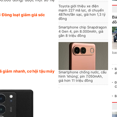
Toyota giới thiệu xe điện
mạnh 227 mã lực, di chuyển
 Đồng loạt giảm giá sốc
487km/lần sạc, giá hơn 1,3 tỷ
Bả
đồng
đồ
Smartphone chip Snapdragon
4 Gen 4, pin 8.000mAh, giá
gần 8 triệu đồng
ba
B
ã giảm nhanh, cơ hội tậu máy
Smartphone chống nước, cấu
đ
hình ‘khủng’, pin 7.050mAh,
giá hơn 11 triệu đồng
Đ
C
B