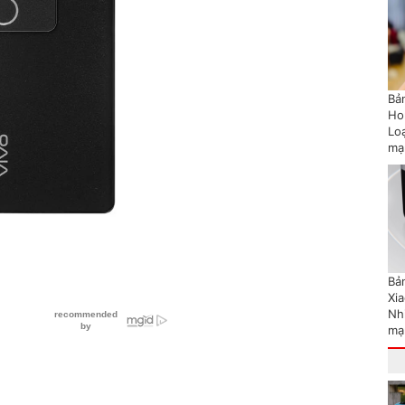
Bản
Ho
Lo
mạ
Bản
Xi
Nh
mạ