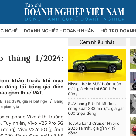
NG NGHỆ
DOANH NGHIỆP - DOANH NHÂN
HỖ TRỢ DOANH
Xem nhiều nhất
o tháng 1/2024:
tham khảo trước khi mua
Nissan hé lộ SUV hoàn toàn
n đăng tải bảng giá điện
mới, giá chưa tới 600 triệu
 bao gồm thuế VAT.
đồng
/
B, sạc 33W, giá rẻ bất ngờ
Bảng
SUV hạng B thiết kế đẹp,
ẩm giảm giá
công suất 333 mã lực, giá gần
600 triệu đồng
smartphone Vivo ở thị trường
. Tuy nhiên, Vivo V25 Pro 5G
Toyota Land Cruiser Hybrid
2026 ra mắt, giá gần 4 tỷ
ệu đồng), Vivo V27e 5G (giảm 1
đồng
500.000 đồng) được một số hệ