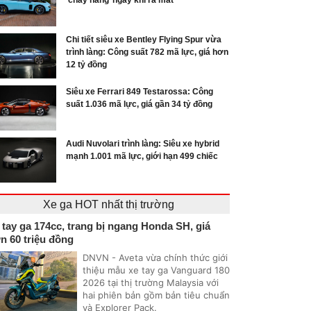
‘cháy hàng’ ngay khi ra mắt
Chi tiết siêu xe Bentley Flying Spur vừa
trình làng: Công suất 782 mã lực, giá hơn
12 tỷ đồng
Siêu xe Ferrari 849 Testarossa: Công
suất 1.036 mã lực, giá gần 34 tỷ đồng
Audi Nuvolari trình làng: Siêu xe hybrid
mạnh 1.001 mã lực, giới hạn 499 chiếc
Xe ga HOT nhất thị trường
 tay ga 174cc, trang bị ngang Honda SH, giá
n 60 triệu đồng
DNVN - Aveta vừa chính thức giới
thiệu mẫu xe tay ga Vanguard 180
2026 tại thị trường Malaysia với
hai phiên bản gồm bản tiêu chuẩn
và Explorer Pack.