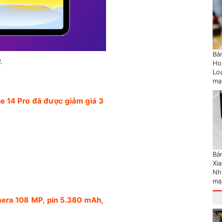
Bản
.
Ho
Lo
mạ
ne 14 Pro đã được giảm giá 3
Bản
Xi
Nh
mạ
era 108 MP, pin 5.380 mAh,