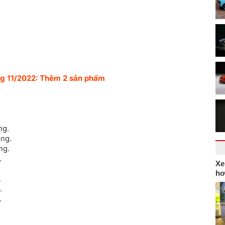
ng 11/2022: Thêm 2 sản phẩm
ng.
ồng.
ng.
.
Xe
.
hơ
.
.
.