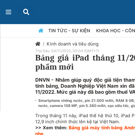
TIN TỨC - SỰ KIỆN
KHOA HỌC - CÔ
Kinh doanh và tiêu dùng
Thứ Sáu, 04/11/2022, 00:04 (GMT+7)
Bảng giá iPad tháng 11/
phẩm mới
DNVN - Nhằm giúp quý độc giả tiện tha
tính bảng, Doanh Nghiệp Việt Nam xin đă
11/2022. Mức giá này đã bao gồm thuế VA
Smartphone chống nước, pin 21.000 mAh, RAM 8 GB,
nước, camera 108 MP, pin 5.380 mAh, sạc siêu tốc, giá
Trong tháng 11 này, iPad thế hệ thứ 10, iPad 
12,9 inch chính thức lên kệ tại Việt Nam.
>> Xem thêm:
Bảng giá máy tính bảng Andr
nhẹ