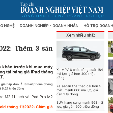
NG NGHỆ
DOANH NGHIỆP - DOANH NHÂN
HỖ TRỢ DOANH
Xem nhiều nhất
2022: Thêm 3 sản
m khảo trước khi mua máy
Xe MPV 6 chỗ, công suất 184
ng tải bảng giá iPad tháng
mã lực, giá hơn 400 triệu
T.
đồng
/
 giá hấp dẫn
Smartphone chống
Xe sedan thể thao dài hơn 5
 6,21 triệu đồng
mét, mạnh 666 mã lực, giá
gần 1 tỷ đồng
Pro M2 11 inch và iPad Pro M2
SUV hạng sang mạnh 968 mã
oid tháng 11/2022: Giảm giá
lực, giá gần 900 triệu đồng