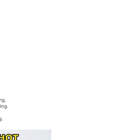
ng.
ồng.
g.