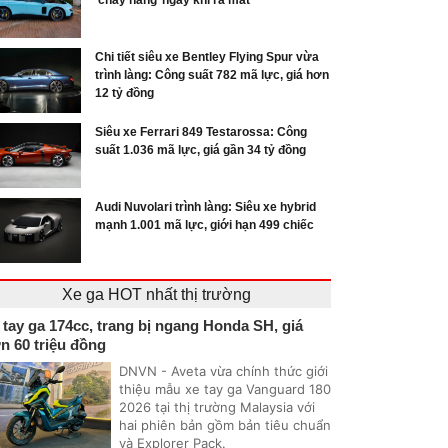
‘cháy hàng’ ngay khi ra mắt
Chi tiết siêu xe Bentley Flying Spur vừa
trình làng: Công suất 782 mã lực, giá hơn
12 tỷ đồng
Siêu xe Ferrari 849 Testarossa: Công
suất 1.036 mã lực, giá gần 34 tỷ đồng
Audi Nuvolari trình làng: Siêu xe hybrid
mạnh 1.001 mã lực, giới hạn 499 chiếc
Xe ga HOT nhất thị trường
 tay ga 174cc, trang bị ngang Honda SH, giá
n 60 triệu đồng
DNVN - Aveta vừa chính thức giới
thiệu mẫu xe tay ga Vanguard 180
2026 tại thị trường Malaysia với
hai phiên bản gồm bản tiêu chuẩn
và Explorer Pack.