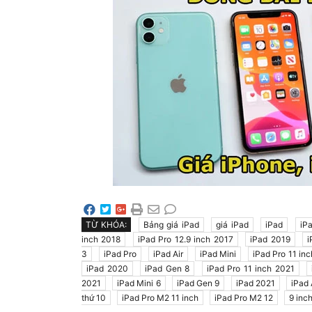
TỪ KHÓA:
Bảng giá iPad
giá iPad
iPad
iP
inch 2018
iPad Pro 12.9 inch 2017
iPad 2019
i
3
iPad Pro
iPad Air
iPad Mini
iPad Pro 11 in
iPad 2020
iPad Gen 8
iPad Pro 11 inch 2021
2021
iPad Mini 6
iPad Gen 9
iPad 2021
iPad 
thứ 10
iPad Pro M2 11 inch
iPad Pro M2 12
9 inc