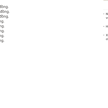
 đồng.
 đồng.
N
 đồng.
v
ng.
ng.
H
ng.
X
ng.
c
ng.
.