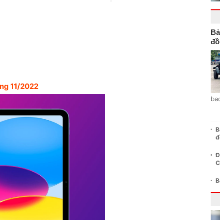
Bả
đồ
áng 11/2022
ba
B
đ
Đ
C
B