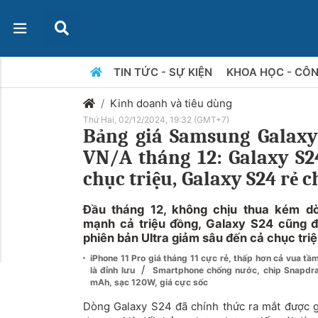
TIN TỨC - SỰ KIỆN
KHOA HỌC - CÔ
Kinh doanh và tiêu dùng
Thứ Hai, 02/12/2024, 19:32 (GMT+7)
Bảng giá Samsung Galaxy
VN/A tháng 12: Galaxy S24
chục triệu, Galaxy S24 rẻ 
Đầu tháng 12, không chịu thua kém d
mạnh cả triệu đồng, Galaxy S24 cũng 
phiên bản Ultra giảm sâu đến cả chục tri
iPhone 11 Pro giá tháng 11 cực rẻ, thấp hơn cả vua tầ
/
là đỉnh lưu
Smartphone chống nước, chip Snapdra
mAh, sạc 120W, giá cực sốc
Dòng Galaxy S24 đã chính thức ra mắt được g