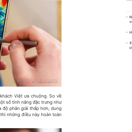
N
v
H
X
c
 khách Việt ưa chuộng. So về
một số tính năng đặc trưng như
 độ phân giải thấp hơn, dung
n thì những điều này hoàn toàn