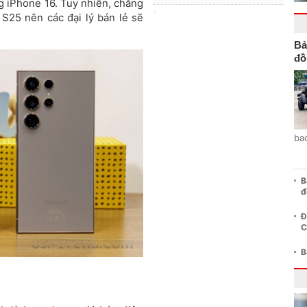
ng iPhone 16. Tuy nhiên, chẳng
S25 nên các đại lý bán lẻ sẽ
Bả
đồ
ba
B
đ
Đ
C
B