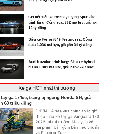
‘cháy hàng’ ngay khi ra mắt
Chi tiết siêu xe Bentley Flying Spur vừa
trình làng: Công suất 782 mã lực, giá hơn
12 tỷ đồng
Siêu xe Ferrari 849 Testarossa: Công
suất 1.036 mã lực, giá gần 34 tỷ đồng
Audi Nuvolari trình làng: Siêu xe hybrid
mạnh 1.001 mã lực, giới hạn 499 chiếc
Xe ga HOT nhất thị trường
 tay ga 174cc, trang bị ngang Honda SH, giá
n 60 triệu đồng
DNVN - Aveta vừa chính thức giới
thiệu mẫu xe tay ga Vanguard 180
2026 tại thị trường Malaysia với
hai phiên bản gồm bản tiêu chuẩn
và Explorer Pack.