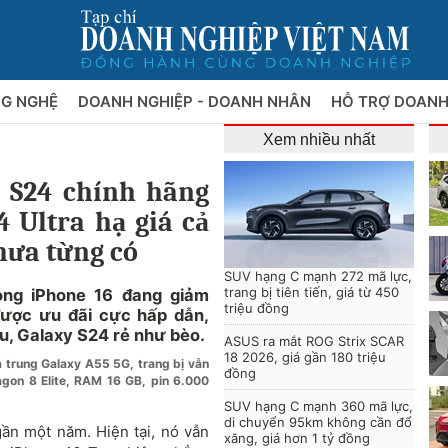
NG NGHỆ
DOANH NGHIỆP - DOANH NHÂN
HỖ TRỢ DOANH
Xem nhiều nhất
 S24 chính hãng
 Ultra hạ giá cả
chưa từng có
SUV hạng C mạnh 272 mã lực,
trang bị tiên tiến, giá từ 450
òng iPhone 16 đang giảm
triệu đồng
được ưu đãi cực hấp dẫn,
ệu, Galaxy S24 rẻ như bèo.
ASUS ra mắt ROG Strix SCAR
18 2026, giá gần 180 triệu
m trung Galaxy A55 5G, trang bị vẫn
đồng
gon 8 Elite, RAM 16 GB, pin 6.000
SUV hạng C mạnh 360 mã lực,
di chuyển 95km không cần đổ
ần một năm. Hiện tại, nó vẫn
xăng, giá hơn 1 tỷ đồng