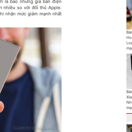
h là bao nhưng giá bán điện
 nhiều so với đối thủ Apple.
 ghi nhận mức giảm mạnh nhất
Bản
Ho
Lo
mạ
Bản
Xi
Nh
mạ