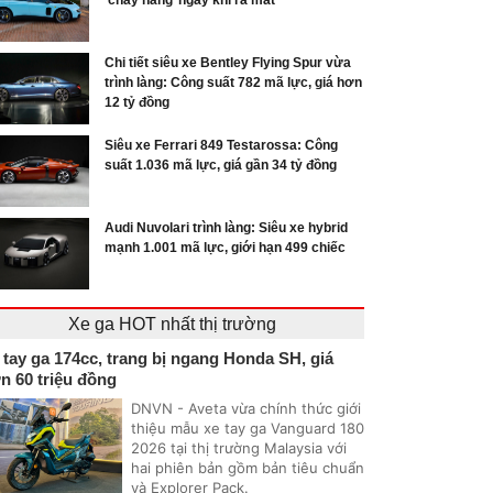
‘cháy hàng’ ngay khi ra mắt
Chi tiết siêu xe Bentley Flying Spur vừa
trình làng: Công suất 782 mã lực, giá hơn
12 tỷ đồng
Siêu xe Ferrari 849 Testarossa: Công
suất 1.036 mã lực, giá gần 34 tỷ đồng
Audi Nuvolari trình làng: Siêu xe hybrid
mạnh 1.001 mã lực, giới hạn 499 chiếc
Xe ga HOT nhất thị trường
 tay ga 174cc, trang bị ngang Honda SH, giá
n 60 triệu đồng
DNVN - Aveta vừa chính thức giới
thiệu mẫu xe tay ga Vanguard 180
2026 tại thị trường Malaysia với
hai phiên bản gồm bản tiêu chuẩn
và Explorer Pack.