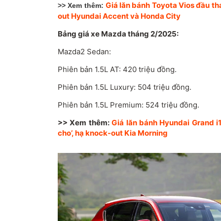
Giá lăn bánh Toyota Vios đầu th
>> Xem thêm:
out Hyundai Accent và Honda City
Bảng giá xe Mazda tháng 2/2025:
Mazda2 Sedan:
Phiên bản 1.5L AT: 420 triệu đồng.
Phiên bản 1.5L Luxury: 504 triệu đồng.
Phiên bản 1.5L Premium: 524 triệu đồng.
>> Xem thêm:
Giá lăn bánh Hyundai Grand i
cho’, hạ knock-out Kia Morning