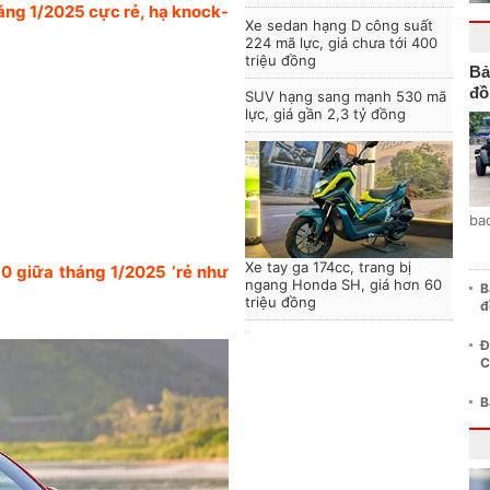
áng 1/2025 cực rẻ, hạ knock-
Xe sedan hạng D công suất
224 mã lực, giá chưa tới 400
triệu đồng
Bả
đồ
SUV hạng sang mạnh 530 mã
lực, giá gần 2,3 tỷ đồng
ba
Xe tay ga 174cc, trang bị
10 giữa tháng 1/2025 ‘rẻ như
ngang Honda SH, giá hơn 60
B
triệu đồng
đ
Đ
C
B