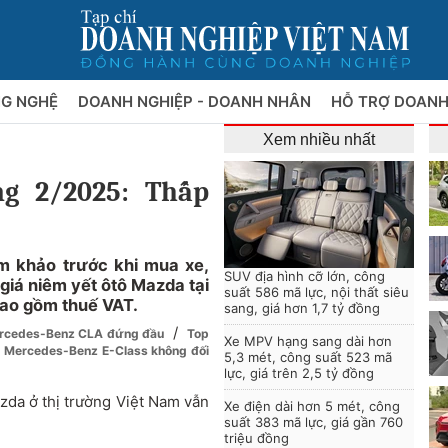
NG NGHỆ
DOANH NGHIỆP - DOANH NHÂN
HỖ TRỢ DOANH
Xem nhiều nhất
g 2/2025: Thấp
m khảo trước khi mua xe,
SUV địa hình cỡ lớn, công
giá niêm yết ôtô Mazda tại
suất 586 mã lực, nội thất siêu
bao gồm thuế VAT.
sang, giá hơn 1,7 tỷ đồng
/
Mercedes-Benz CLA đứng đầu
Top
Xe MPV hạng sang dài hơn
5: Mercedes-Benz E-Class không đối
5,3 mét, công suất 523 mã
lực, giá trên 2,5 tỷ đồng
zda ở thị trường Việt Nam vẫn
Xe điện dài hơn 5 mét, công
suất 383 mã lực, giá gần 760
triệu đồng