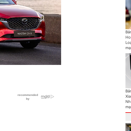
Bản
Ho
Lo
mạ
Bản
Xi
Nh
mạ