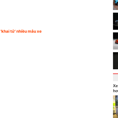
'khai tử' nhiều mẫu xe
Xe
hơ