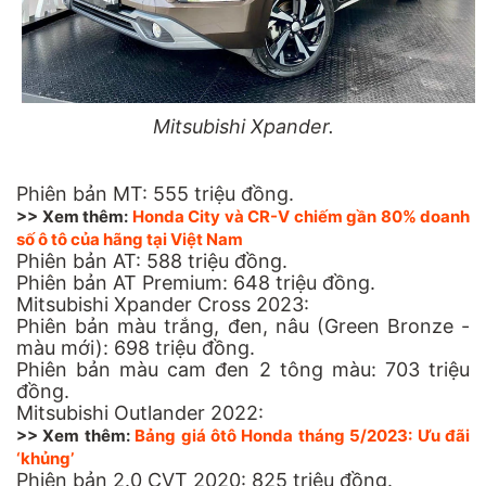
Mitsubishi Xpander.
Phiên bản MT: 555 triệu đồng.
>> Xem thêm:
Honda City và CR-V chiếm gần 80% doanh
số ô tô của hãng tại Việt Nam
Phiên bản AT: 588 triệu đồng.
Phiên bản AT Premium: 648 triệu đồng.
Mitsubishi Xpander Cross 2023:
Phiên bản màu trắng, đen, nâu (Green Bronze -
màu mới): 698 triệu đồng.
Phiên bản màu cam đen 2 tông màu: 703 triệu
đồng.
Mitsubishi Outlander 2022:
>> Xem thêm:
Bảng giá ôtô Honda tháng 5/2023: Ưu đãi
‘khủng’
Phiên bản 2.0 CVT 2020: 825 triệu đồng.