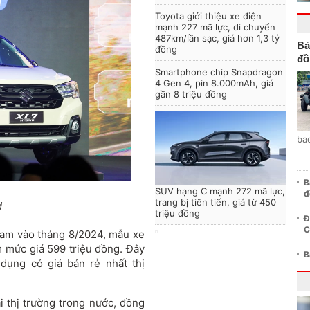
Toyota giới thiệu xe điện
mạnh 227 mã lực, di chuyển
487km/lần sạc, giá hơn 1,3 tỷ
Bả
đồng
đồ
Smartphone chip Snapdragon
4 Gen 4, pin 8.000mAh, giá
gần 8 triệu đồng
ba
B
SUV hạng C mạnh 272 mã lực,
đ
trang bị tiên tiến, giá từ 450
d
triệu đồng
Đ
C
 Nam vào tháng 8/2024, mẫu xe
 mức giá 599 triệu đồng. Đây
B
ụng có giá bán rẻ nhất thị
i thị trường trong nước, đồng