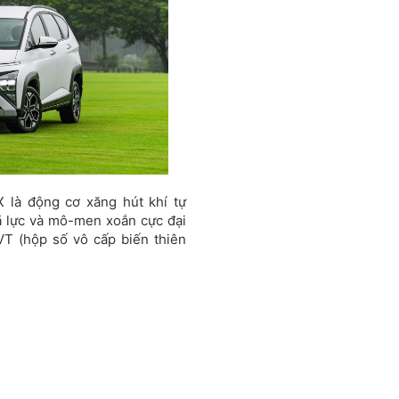
 là động cơ xăng hút khí tự
mã lực và mô-men xoắn cực đại
VT (hộp số vô cấp biến thiên