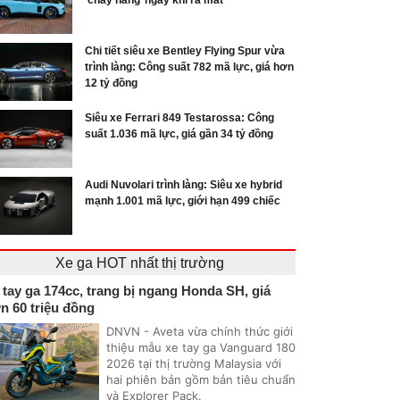
‘cháy hàng’ ngay khi ra mắt
Chi tiết siêu xe Bentley Flying Spur vừa
trình làng: Công suất 782 mã lực, giá hơn
12 tỷ đồng
Siêu xe Ferrari 849 Testarossa: Công
suất 1.036 mã lực, giá gần 34 tỷ đồng
Audi Nuvolari trình làng: Siêu xe hybrid
mạnh 1.001 mã lực, giới hạn 499 chiếc
Xe ga HOT nhất thị trường
 tay ga 174cc, trang bị ngang Honda SH, giá
n 60 triệu đồng
DNVN - Aveta vừa chính thức giới
thiệu mẫu xe tay ga Vanguard 180
2026 tại thị trường Malaysia với
hai phiên bản gồm bản tiêu chuẩn
và Explorer Pack.