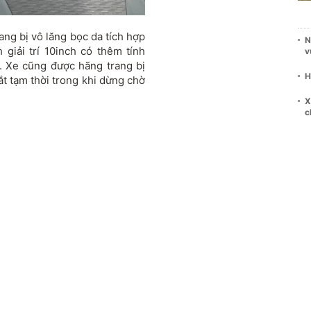
ang bị vô lăng bọc da tích hợp
N
giải trí 10inch có thêm tính
v
. Xe cũng được hãng trang bị
H
ắt tạm thời trong khi dừng chờ
X
c