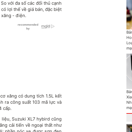
 So với đa số các đối thủ cạnh
ó lợi thế về giá bán, đặc biệt
 xăng - điện.
Bản
Ho
Lo
mạ
Bản
cơ xăng có dung tích 1.5L kết
Xi
nh ra công suất 103 mã lực và
Nh
mạ
4 cấp.
n liệu, Suzuki XL7 hybird cũng
ãng cải tiến về ngoại thất như
ới; phần nóc xe được sơn đen