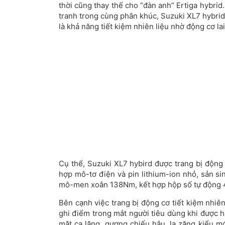
thời cũng thay thế cho “đàn anh” Ertiga hybrid.
tranh trong cùng phân khúc, Suzuki XL7 hybrid c
là khả năng tiết kiệm nhiên liệu nhờ động cơ lai
Cụ thể, Suzuki XL7 hybird được trang bị động 
hợp mô-tơ điện và pin lithium-ion nhỏ, sản si
mô-men xoắn 138Nm, kết hợp hộp số tự động 
Bên cạnh việc trang bị động cơ tiết kiệm nhiê
ghi điểm trong mắt người tiêu dùng khi được h
mặt ca lăng, gương chiếu hậu, la zăng kiểu m