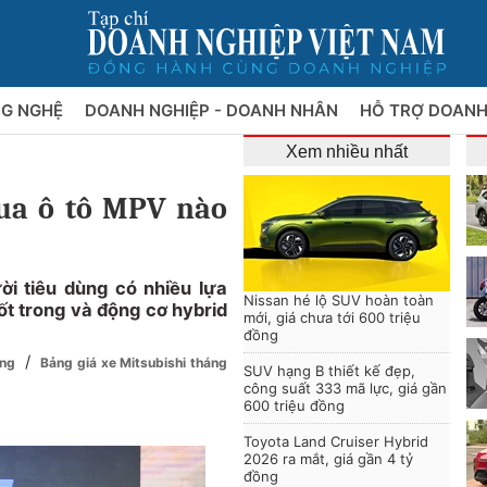
NG NGHỆ
DOANH NGHIỆP - DOANH NHÂN
HỖ TRỢ DOANH
Xem nhiều nhất
mua ô tô MPV nào
ời tiêu dùng có nhiều lựa
Nissan hé lộ SUV hoàn toàn
t trong và động cơ hybrid
mới, giá chưa tới 600 triệu
đồng
/
ồng
Bảng giá xe Mitsubishi tháng
SUV hạng B thiết kế đẹp,
công suất 333 mã lực, giá gần
600 triệu đồng
Toyota Land Cruiser Hybrid
2026 ra mắt, giá gần 4 tỷ
đồng