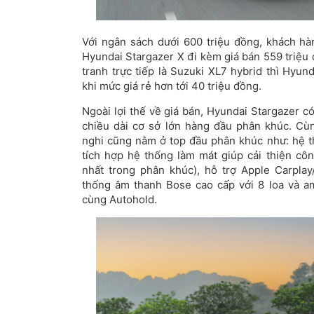
Với ngân sách dưới 600 triệu đồng, khách h
Hyundai Stargazer X đi kèm giá bán 559 triệu 
tranh trực tiếp là Suzuki XL7 hybrid thì Hyun
khi mức giá rẻ hơn tới 40 triệu đồng.
Ngoài lợi thế về giá bán, Hyundai Stargazer có
chiều dài cơ sở lớn hàng đầu phân khúc. Cùng
nghi cũng nằm ở top đầu phân khúc như: hệ 
tích hợp hệ thống làm mát giúp cải thiện cô
nhất trong phân khúc), hỗ trợ Apple Carpla
thống âm thanh Bose cao cấp với 8 loa và am
cùng Autohold.