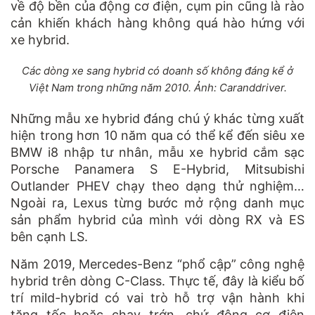
về độ bền của động cơ điện, cụm pin cũng là rào
cản khiến khách hàng không quá hào hứng với
xe hybrid.
Các dòng xe sang hybrid có doanh số không đáng kể ở
Việt Nam trong những năm 2010. Ảnh: Caranddriver.
Những mẫu xe hybrid đáng chú ý khác từng xuất
hiện trong hơn 10 năm qua có thể kể đến siêu xe
BMW i8 nhập tư nhân, mẫu xe hybrid cắm sạc
Porsche Panamera S E-Hybrid, Mitsubishi
Outlander PHEV chạy theo dạng thử nghiệm…
Ngoài ra, Lexus từng bước mở rộng danh mục
sản phẩm hybrid của mình với dòng RX và ES
bên cạnh LS.
Năm 2019, Mercedes-Benz “phổ cập” công nghệ
hybrid trên dòng C-Class. Thực tế, đây là kiểu bố
trí mild-hybrid có vai trò hỗ trợ vận hành khi
tăng tốc hoặc chạy trớn, chứ động cơ điện