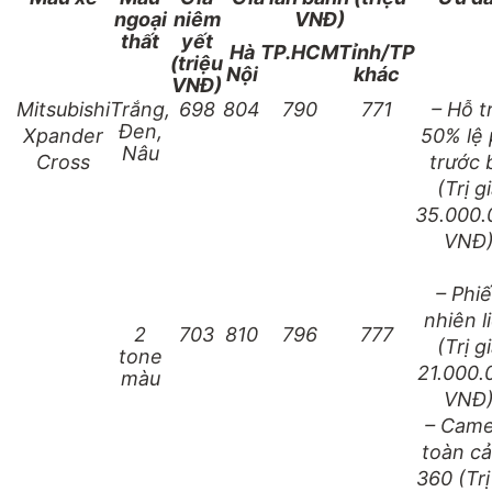
ngoại
niêm
VNĐ)
thất
yết
Hà
TP.HCM
Tỉnh/TP
(triệu
Nội
khác
VNĐ)
Mitsubishi
Trắng,
698
804
790
771
– Hỗ t
Đen,
Xpander
50% lệ 
Nâu
Cross
trước 
(Trị g
35.000.
VNĐ
– Phi
nhiên l
2
703
810
796
777
(Trị g
tone
21.000.
màu
VNĐ
– Came
toàn c
360 (Trị