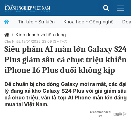
Tin tức - Sự kiện
Khoa học - Công nghệ
Doa
Kinh doanh và tiêu dùng
Chủ Nhật, 19/01/2025, 23:09 (GMT+7)
Siêu phẩm AI màn lớn Galaxy S24
Plus giảm sâu cả chục triệu khiến
iPhone 16 Plus đuổi không kịp
Để chuẩn bị cho dòng Galaxy mới ra mắt, các đại
lý đang xả kho Galaxy S24 Plus với giá giảm sâu
cả chục triệu, vẫn là top AI Phone màn lớn đáng
mua tại Việt Nam.