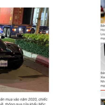
Bản
Ho
Lo
mạ
Bản
Xi
Nh
mạ
hân mua vào năm 2020, chiếc
về, thông qua cửa khẩu Mộc