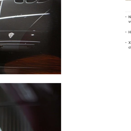
N
v
H
X
c