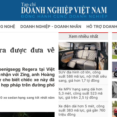
NG NGHỆ
DOANH NGHIỆP - DOANH NHÂN
HỖ TRỢ DOANH
Xem nhiều nhất
era được đưa về
oenigsegg Regera tại Việt
SUV địa hình cỡ lớn, công
 nhận với Zing, anh Hoàng
suất 586 mã lực, nội thất siêu
 cho biết chiếc xe này đã
sang, giá hơn 1,7 tỷ đồng
h hợp pháp trên đường phố
Xe MPV hạng sang dài hơn
5,3 mét, công suất 523 mã
lực, giá trên 2,5 tỷ đồng
10 xe sedan hạng sang tốt nhất năm
Xe điện dài hơn 5 mét, công
suất 383 mã lực, giá gần 760
triệu đồng