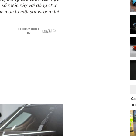
n số nước này với dòng chữ
ược mua từ một showroom tại
Xe
hơ