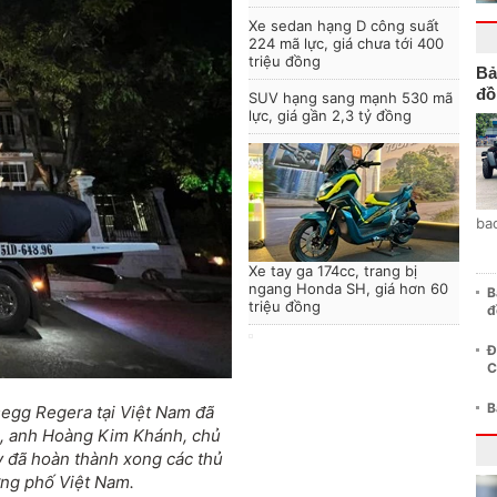
Xe sedan hạng D công suất
224 mã lực, giá chưa tới 400
triệu đồng
Bả
đồ
SUV hạng sang mạnh 530 mã
lực, giá gần 2,3 tỷ đồng
ba
Xe tay ga 174cc, trang bị
ngang Honda SH, giá hơn 60
B
triệu đồng
đ
Đ
C
B
segg Regera tại Việt Nam đã
ng, anh Hoàng Kim Khánh, chủ
y đã hoàn thành xong các thủ
ờng phố Việt Nam.