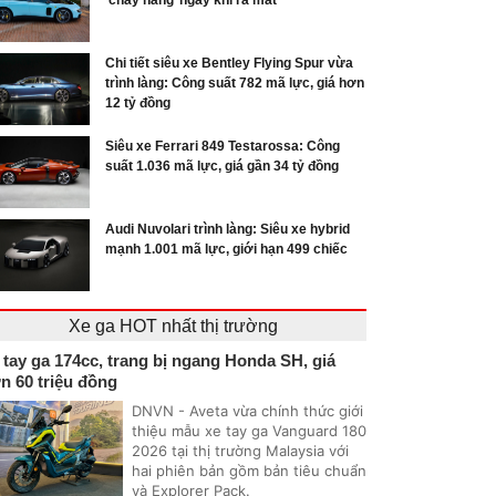
‘cháy hàng’ ngay khi ra mắt
Chi tiết siêu xe Bentley Flying Spur vừa
trình làng: Công suất 782 mã lực, giá hơn
12 tỷ đồng
Siêu xe Ferrari 849 Testarossa: Công
suất 1.036 mã lực, giá gần 34 tỷ đồng
Audi Nuvolari trình làng: Siêu xe hybrid
mạnh 1.001 mã lực, giới hạn 499 chiếc
Xe ga HOT nhất thị trường
 tay ga 174cc, trang bị ngang Honda SH, giá
n 60 triệu đồng
DNVN - Aveta vừa chính thức giới
thiệu mẫu xe tay ga Vanguard 180
2026 tại thị trường Malaysia với
hai phiên bản gồm bản tiêu chuẩn
và Explorer Pack.