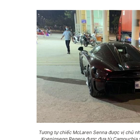
Tương tự chiếc McLaren Senna được vị chủ n
Koenigsegg Regera được đưa từ Campuchia 