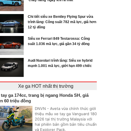
‘cháy hàng’ ngay khi ra mắt
Chi tiết siêu xe Bentley Flying Spur vừa
trình làng: Công suất 782 mã lực, giá hơn
12 tỷ đồng
Siêu xe Ferrari 849 Testarossa: Công
suất 1.036 mã lực, giá gần 34 tỷ đồng
Audi Nuvolari trình làng: Siêu xe hybrid
mạnh 1.001 mã lực, giới hạn 499 chiếc
Xe ga HOT nhất thị trường
 tay ga 174cc, trang bị ngang Honda SH, giá
n 60 triệu đồng
DNVN - Aveta vừa chính thức giới
thiệu mẫu xe tay ga Vanguard 180
2026 tại thị trường Malaysia với
hai phiên bản gồm bản tiêu chuẩn
và Explorer Pack.