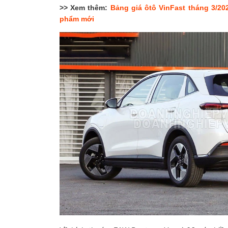
>> Xem thêm:
Bảng giá ôtô VinFast tháng 3/202
phẩm mới