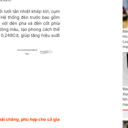
i lưới tản nhiệt khép kín, cụm
. Hệ thống đèn trước bao gồm
 với đèn pha và đèn cốt phía
i tông màu, tạo phong cách thể
Bản
c 0,248Cd, giúp tăng hiệu suất
Ho
Lo
mạ
Bản
Xi
Nh
mạ
hải chăng, phù hợp cho cả gia