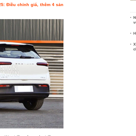
5: Điều chỉnh giá, thêm 4 sản
N
v
H
X
c