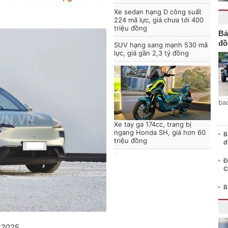
Xe sedan hạng D công suất
224 mã lực, giá chưa tới 400
triệu đồng
Bả
đồ
SUV hạng sang mạnh 530 mã
lực, giá gần 2,3 tỷ đồng
ba
Xe tay ga 174cc, trang bị
ngang Honda SH, giá hơn 60
B
triệu đồng
đ
Đ
C
B
 2025.