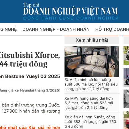
NG NGHỆ
DOANH NGHIỆP - DOANH NHÂN
HỖ TRỢ DOANH
Xem nhiều nhất
tsubishi Xforce,
344 triệu đồng
ện Bestune Yueyi 03 2025
SUV địa hình cỡ lớn, công
suất 586 mã lực, nội thất siêu
sang, giá hơn 1,7 tỷ đồng
Bảng giá xe Hyundai tháng 3/2025:
Xe MPV hạng sang dài hơn
5,3 mét, công suất 523 mã
 bản ở thị trường trung Quốc.
lực, giá trên 2,5 tỷ đồng
0-127.900 Nhân dân tệ
(tương
Xe điện dài hơn 5 mét, công
suất 383 mã lực, giá gần 760
triệu đồng
ỏ nhất của Kia, giá rẻ hơn