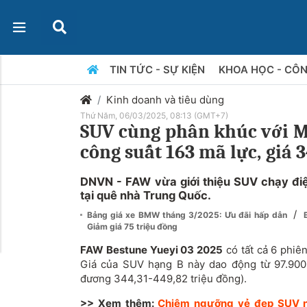
TIN TỨC - SỰ KIỆN
KHOA HỌC - CÔ
Kinh doanh và tiêu dùng
Thứ Năm, 06/03/2025, 08:13 (GMT+7)
SUV cùng phân khúc với Mi
công suất 163 mã lực, giá 
DNVN - FAW vừa giới thiệu SUV chạy đi
tại quê nhà Trung Quốc.
/
Bảng giá xe BMW tháng 3/2025: Ưu đãi hấp dẫn
Giảm giá 75 triệu đồng
FAW Bestune Yueyi 03 2025
có tất cả 6 phiên
Giá của SUV hạng B này
dao động từ 97.90
đương 344,31-449,82 triệu đồng).
>> Xem thêm:
Chiêm ngưỡng vẻ đẹp SUV nh