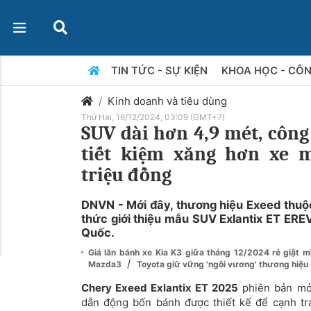
TIN TỨC - SỰ KIỆN
KHOA HỌC - CÔ
Kinh doanh và tiêu dùng
Thứ Hai, 16/12/2024, 03:09 (GMT+7)
SUV dài hơn 4,9 mét, công
tiết kiệm xăng hơn xe m
triệu đồng
DNVN - Mới đây, thương hiệu Exeed thuộ
thức giới thiệu mẫu SUV Exlantix ET ERE
Quốc.
Giá lăn bánh xe Kia K3 giữa tháng 12/2024 rẻ giật mì
/
Mazda3
Toyota giữ vững 'ngôi vương' thương hiệu 
Chery Exeed Exlantix ET 2025
phiên bản mở 
dẫn động bốn bánh được thiết kế để cạnh tr