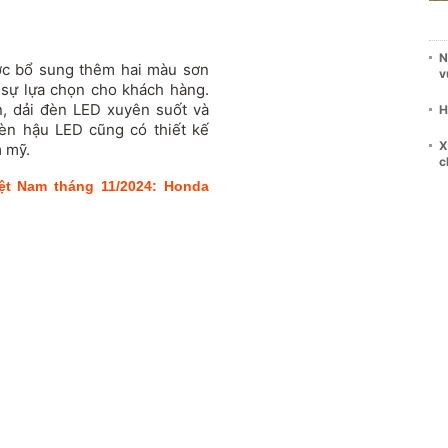
N
ợc bổ sung thêm hai màu sơn
v
 sự lựa chọn cho khách hàng.
ín, dải đèn LED xuyên suốt và
H
đèn hậu LED cũng có thiết kế
X
m mỹ.
c
iệt Nam tháng 11/2024: Honda