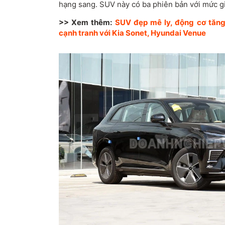
hạng sang. SUV này có ba phiên bản với mức gi
>> Xem thêm:
SUV đẹp mê ly, động cơ tăng 
cạnh tranh với Kia Sonet, Hyundai Venue