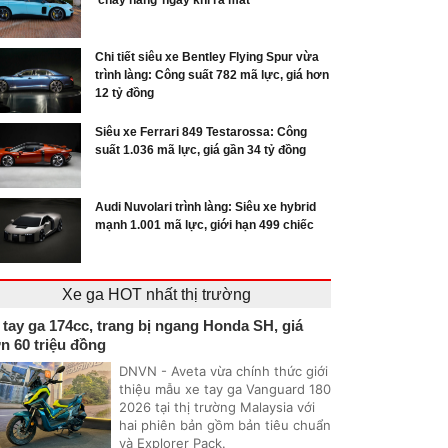
‘cháy hàng’ ngay khi ra mắt
Chi tiết siêu xe Bentley Flying Spur vừa
trình làng: Công suất 782 mã lực, giá hơn
12 tỷ đồng
Siêu xe Ferrari 849 Testarossa: Công
suất 1.036 mã lực, giá gần 34 tỷ đồng
Audi Nuvolari trình làng: Siêu xe hybrid
mạnh 1.001 mã lực, giới hạn 499 chiếc
Xe ga HOT nhất thị trường
 tay ga 174cc, trang bị ngang Honda SH, giá
n 60 triệu đồng
DNVN - Aveta vừa chính thức giới
thiệu mẫu xe tay ga Vanguard 180
2026 tại thị trường Malaysia với
hai phiên bản gồm bản tiêu chuẩn
và Explorer Pack.