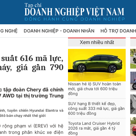
NG NGHỆ
DOANH NGHIỆP - DOANH NHÂN
HỖ TRỢ DOANH
Xem nhiều nhất
 suất 616 mã lực,
áy, giá gần 790
Nissan hé lộ SUV hoàn toàn
mới, giá chưa tới 600 triệu
c tập đoàn Chery đã chính
đồng
V AWD tại thị trường Trung
SUV hạng B thiết kế đẹp,
công suất 333 mã lực, giá gần
nh, tuyên chiến Hyundai Elantra và
600 triệu đồng
ôtô bán chạy nhất thế giới
Toyota Land Cruiser Hybrid
rộng phạm vi (EREV) với hệ
2026 ra mắt, giá gần 4 tỷ
anh trong phân khúc xe điện
đồng