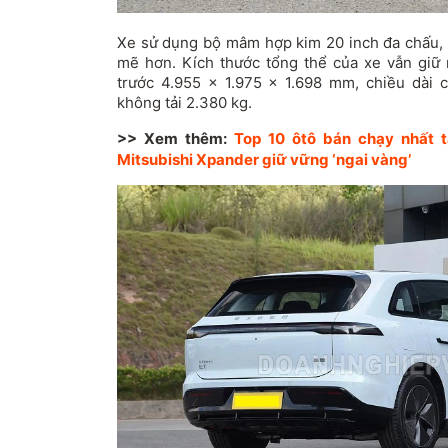
Xe sử dụng bộ mâm hợp kim 20 inch đa chấu, 
mẽ hơn. Kích thước tổng thể của xe vẫn giữ
trước 4.955 x 1.975 x 1.698 mm, chiều dài 
không tải 2.380 kg.
>> Xem thêm:
Top 10 ôtô bán chạy nhất t
Mitsubishi Xpander giữ vững ‘ngai vàng’