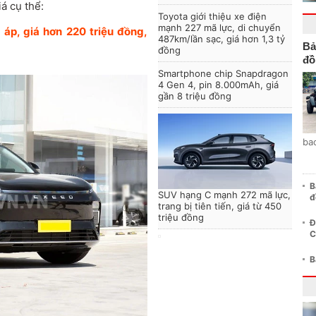
á cụ thể:
Toyota giới thiệu xe điện
mạnh 227 mã lực, di chuyển
áp, giá hơn 220 triệu đồng,
487km/lần sạc, giá hơn 1,3 tỷ
Bả
đồng
đồ
Smartphone chip Snapdragon
4 Gen 4, pin 8.000mAh, giá
gần 8 triệu đồng
ba
B
SUV hạng C mạnh 272 mã lực,
đ
trang bị tiên tiến, giá từ 450
triệu đồng
Đ
C
B