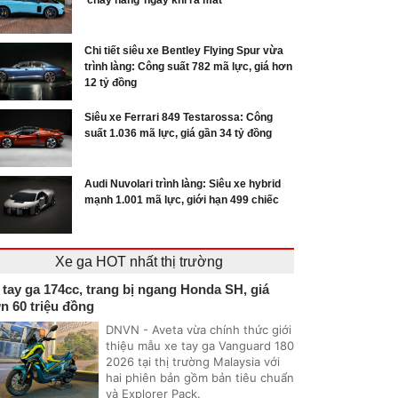
‘cháy hàng’ ngay khi ra mắt
Chi tiết siêu xe Bentley Flying Spur vừa
trình làng: Công suất 782 mã lực, giá hơn
12 tỷ đồng
Siêu xe Ferrari 849 Testarossa: Công
suất 1.036 mã lực, giá gần 34 tỷ đồng
Audi Nuvolari trình làng: Siêu xe hybrid
mạnh 1.001 mã lực, giới hạn 499 chiếc
Xe ga HOT nhất thị trường
 tay ga 174cc, trang bị ngang Honda SH, giá
n 60 triệu đồng
DNVN - Aveta vừa chính thức giới
thiệu mẫu xe tay ga Vanguard 180
2026 tại thị trường Malaysia với
hai phiên bản gồm bản tiêu chuẩn
và Explorer Pack.