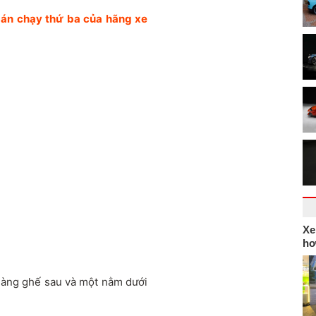
bán chạy thứ ba của hãng xe
Xe
hơ
 hàng ghế sau và một nằm dưới