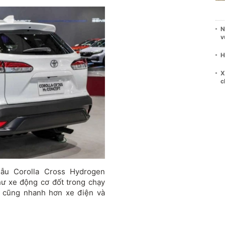
N
v
H
X
c
mẫu Corolla Cross Hydrogen
hư xe động cơ đốt trong chạy
ệu cũng nhanh hơn xe điện và