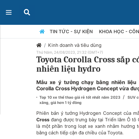
TIN TỨC - SỰ KIỆN
KHOA HỌC - CÔ
Kinh doanh và tiêu dùng
Thứ Năm, 24/08/2023, 21:32 (GMT+7)
Toyota Corolla Cross sắp 
nhiên liệu hydro
Mẫu xe ý tưởng chạy bằng nhiên liệu 
Corolla Cross Hydrogen Concept vừa được 
/
Top 10 xe thể thao giá rẻ tốt nhất năm 2023
SUV cô
xăng, giá hơn 1 tỷ đồng
Phiên bản ý tưởng Hydrogen Concept của m
Cross
đang được trưng bày tại Triển lãm Ô tô
là một phần trong loạt xe xanh nhằm hướng t
bằng cách tiếp cận đa chiều của Toyota.