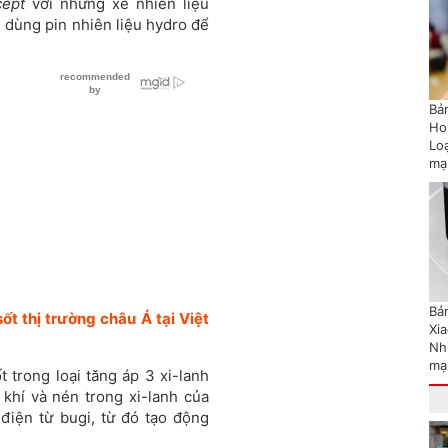
cept
với những xe nhiên liệu
dùng pin nhiên liệu hydro để
Bản
Ho
Lo
mạ
Bản
ốt thị trường châu Á tại Việt
Xi
Nh
mạ
 trong loại tăng áp 3 xi-lanh
 khí và nén trong xi-lanh của
điện từ bugi, từ đó tạo động