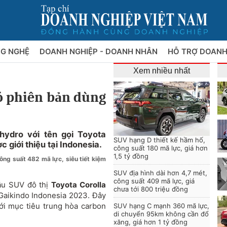
NG NGHỆ
DOANH NGHIỆP - DOANH NHÂN
HỖ TRỢ DOANH
Xem nhiều nhất
có phiên bản dùng
hydro với tên gọi Toyota
SUV hạng D thiết kế hầm hố,
giới thiệu tại Indonesia.
công suất 180 mã lực, giá hơn
1,5 tỷ đồng
ng suất 482 mã lực, siêu tiết kiệm
SUV địa hình dài hơn 4,7 mét,
công suất 409 mã lực, giá
ẫu SUV đô thị
Toyota Corolla
chưa tới 800 triệu đồng
 Gaikindo Indonesia 2023. Đây
ới mục tiêu trung hòa carbon
SUV hạng C mạnh 360 mã lực,
di chuyển 95km không cần đổ
xăng, giá hơn 1 tỷ đồng