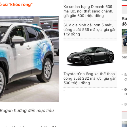
ô cũ “khóc ròng”
Xe sedan hạng D mạnh 639
mã lực, nội thất sang chảnh,
giá gần 600 triệu đồng
Bả
đồ
SUV địa hình dài hơn 5 mét,
công suất 536 mã lực, giá gần
1 tỷ đồng
ba
Toyota trình làng xe thể thao
B
công suất 232 mã lực, giá gần
đ
500 triệu đồng
Đ
C
B
ydrogen hướng đến mục tiêu
.