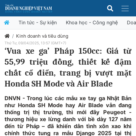
Tin tức - Sự kiện
Khoa học - Công nghệ
Doa
Kinh doanh và tiêu dùng
Thứ Tư, 09/04/2025, 13:57 (GMT+7)
‘Vua xe ga’ Pháp 150cc: Giá từ
55,99 triệu đồng, thiết kế đậm
chất cổ điển, trang bị vượt mặt
Honda SH Mode và Air Blade
DNVN - Trong lúc các mẫu xe tay ga Nhật Bản
như Honda SH Mode hay Air Blade vẫn đang
thống trị thị trường, thì mới đây Peugeot -
thương hiệu xe lừng danh với bề dày 127 năm
đến từ Pháp – đã khiến dân tình xôn xao khi
chính thức tung ra mẫu Django 2025 tại thị