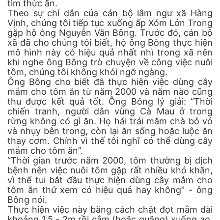
tìm thức ăn.
Theo sự chỉ dẫn của cán bộ lâm ngư xã Hàng
Vịnh, chúng tôi tiếp tục xuống ấp Xóm Lớn Trong
gặp hộ ông Nguyễn Văn Bông. Trước đó, cán bộ
xã đã cho chúng tôi biết, hộ ông Bông thực hiện
mô hình này có hiệu quả nhất nhì trong xã nên
khi nghe ông Bông trò chuyện về công việc nuôi
tôm, chúng tôi không khỏi ngỡ ngàng.
Ông Bông cho biết đã thực hiện việc dùng cây
mắm cho tôm ăn từ năm 2000 và năm nào cũng
thu được kết quả tốt. Ông Bông lý giải: “Thời
chiến tranh, người dân vùng Cà Mau ở trong
rừng không có gì ăn. Họ hái trái mắm chà bỏ vỏ
và nhụy bên trong, còn lại ăn sống hoặc luộc ăn
thay cơm. Chính vì thế tôi nghĩ có thể dùng cây
mắm cho tôm ăn”.
“Thời gian trước năm 2000, tôm thường bị dịch
bệnh nên việc nuôi tôm gặp rất nhiều khó khăn,
vì thế tui bắt đầu thực hiện dùng cây mắm cho
tôm ăn thử xem có hiệu quả hay không” - ông
Bông nói.
Thực hiện việc này bằng cách chặt đọt mắm dài
khoảng 1,5 - 2m rồi cắm (hoặc quăng) xuống ao,