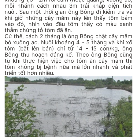
mỗi nhánh cách nhau 3m trải khắp diện tích
nuôi. Sau một thời gian ông Bông đi kiểm tra và
khi giở những cây mắm này lên thấy tôm bám
vào đó, nhìn vào đầu tôm thấy có màu xanh
thẫm chứng tỏ tôm đã ăn.
Cứ thế, cách 2 tháng là ông Bông chặt cây mắm
bỏ xuống ao. Nuôi khoảng 4 - 5 tháng và khi xổ
tôm (bắt lên bán) chỉ từ 14 - 15 con/kg, ông
Bông thu hoạch đáng kể. Theo ông Bông cũng
từ khi thực hiện việc cho tôm ăn cây mắm thì
tôm không bị bệnh nữa mà lớn nhanh và phát
triển tốt hơn nhiều.