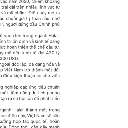
ời vào năm 2050, chiếm khoảng
rải dài trên nhiều lĩnh vực từ
m và mỹ phẩm. Điều này mở ra
ào chuỗi giá trị toàn cầu, nhờ
l", người đứng đầu Chính phủ
hể vươn lên trong ngành Halal,
nh trị ổn định và kinh tế đang
lực hoàn thiện thể chế đầu tư,
uy mô nền kinh tế đạt 430 tỷ
.300 USD.
 ngoại độc lập, đa dạng hóa và
úp Việt Nam trở thành một đối
o điều kiện thuận lợi cho việc
g nghiệp đáp ứng tiêu chuẩn
i một tiềm năng du lịch phong
tạo ra cơ hội lớn để phát triển
ngành Halal thành một trong
ợc điều này, Việt Nam sẽ cần
 cường hợp tác quốc tế, hoàn
 gia. Đồng thời, cần đẩy mạnh