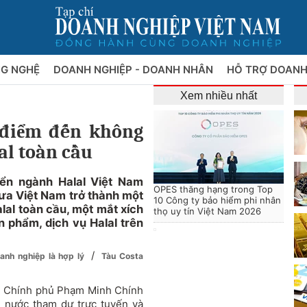
NG NGHỆ
DOANH NGHIỆP - DOANH NHÂN
HỖ TRỢ DOANH
Xem nhiều nhất
 điểm đến không
al toàn cầu
ển ngành Halal Việt Nam
OPES thăng hạng trong Top
ưa Việt Nam trở thành một
10 Công ty bảo hiểm phi nhân
lal toàn cầu, một mắt xích
thọ uy tín Việt Nam 2026
 phẩm, dịch vụ Halal trên
/
oanh nghiệp là hợp lý
Tàu Costa
g Chính phủ Phạm Minh Chính
i nước tham dự trực tuyến và