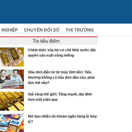
 NGHIỆP
CHUYỂN ĐỔI SỐ
THỊ TRƯỜNG
Tin tiêu điểm
Chính thức xóa bỏ cơ chế Nhà nước độc
quyền sản xuất vàng miếng
Hóa đơn điện tử từ máy tính tiền: Tiểu
thương không có hóa đơn đầu vào, phải
làm thế nào?
Giá vàng thế giới: Tăng mạnh, đạt đỉnh
hơn một tuần qua
Mở bao nhiêu tài khoản ngân hàng là hợp
lý?