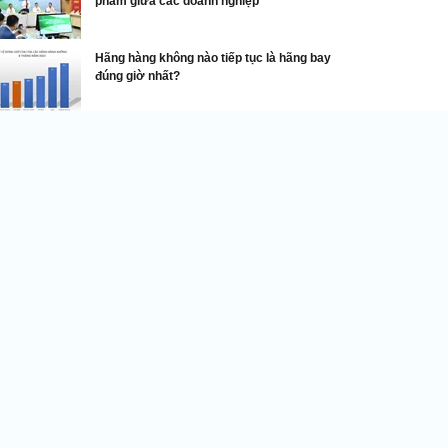
phẩm giữa các doanh nghiệp
Hãng hàng không nào tiếp tục là hãng bay
đúng giờ nhất?
Tỷ phú - Đại gia
i sản giảm gần 60 tỷ USD Elon Musk vẫn là
ười giàu nhất thế giới
Từ khi ông Trump nhậm chức tài
sản của Musk giảm gần 60 tỷ
USD, mặc dù vậy ông vẫn là người
giàu nhất thế giới.
ó 1 người kiếm tiền nhiều hơn cả Elon Musk nhưng không
ọt top 10 người giàu nhất thế giới, là ai?
ó 1 thứ 'vàng' mới được giới siêu giàu đua nhau đầu tư,
iá trị tăng gấp 30 lần, ông Đặng Lê Nguyên Vũ có rất
hiều