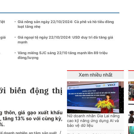
iệt
Giá nông sản ngày 22/10/2024: Cà phê và hồ tiêu đồng
loạt tăng nhẹ
 giá
Giá ngoại tệ ngày 22/10/2024: USD duy trì đà tăng giá
mạnh
á
Vàng miếng SJC sáng 22/10 tăng mạnh lên 89 triệu
đồng/lượng
Xem nhiều nhất
i biến động thị
 thôn, giá gạo xuất khẩu
Nữ doanh nhân Gia Lai nâng
 tăng 13% so với cùng kỳ,
cao kỹ năng ứng dụng AI và
%.
bảo vệ dữ liệu
/
 để doanh nghiệp an tâm sản xuất