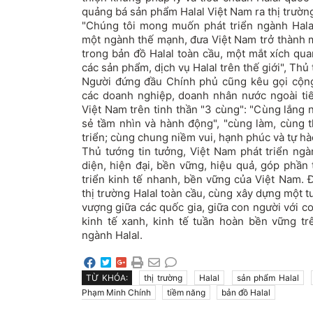
quảng bá sản phẩm Halal Việt Nam ra thị trườn
"Chúng tôi mong muốn phát triển ngành Hala
một ngành thế mạnh, đưa Việt Nam trở thành 
trong bản đồ Halal toàn cầu, một mắt xích qu
các sản phẩm, dịch vụ Halal trên thế giới", Thủ
Người đứng đầu Chính phủ cũng kêu gọi cộng
các doanh nghiệp, doanh nhân nước ngoài tiếp
Việt Nam trên tinh thần "3 cùng": "Cùng lắng 
sẻ tầm nhìn và hành động", "cùng làm, cùng 
triển; cùng chung niềm vui, hạnh phúc và tự hà
Thủ tướng tin tưởng, Việt Nam phát triển ngà
diện, hiện đại, bền vững, hiệu quả, góp phần
triển kinh tế nhanh, bền vững của Việt Nam. 
thị trường Halal toàn cầu, cùng xây dựng một tư
vượng giữa các quốc gia, giữa con người với con
kinh tế xanh, kinh tế tuần hoàn bền vững trê
ngành Halal.
TỪ KHÓA:
thị trường
Halal
sản phẩm Halal
Phạm Minh Chính
tiềm năng
bản đồ Halal