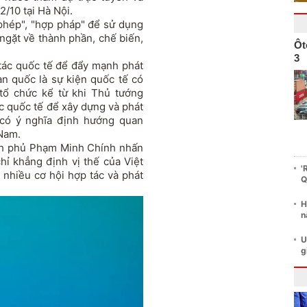
2/10 tại Hà Nội.
hép", "hợp pháp" để sử dụng
ngặt về thành phần, chế biến,
Ôt
3
 tác quốc tế để đẩy mạnh phát
oàn quốc là sự kiện quốc tế có
 tổ chức kể từ khi Thủ tướng
 quốc tế để xây dựng và phát
 có ý nghĩa định hướng quan
 Nam.
ính phủ Phạm Minh Chính nhấn
hỉ khẳng định vị thế của Việt
'
nhiều cơ hội hợp tác và phát
Q
H
n
U
g