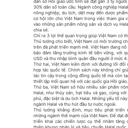
dân số Hồi giáo ước tính sẽ đạt gần 3 tỷ ngư
30% dân số toàn cầu. Ngành công nghiệp Halal t
nông nghiệp, du lịch, dệt may đến dược phẩ
cơ hội lớn cho Việt Nam trong việc tham gia v
vào những sản phẩm nông sản và dịch vụ Hala
chia sẻ.
Chỉ ra 3 lợi thế quan trọng giúp Việt Nam có t
Thủ tướng cho biết, Việt Nam có môi trường chí
trên đà phát triển mạnh mẽ. Việt Nam đang nỗ 
bảo đảm tăng trưởng kinh tế bền vững, với q
USD và thu nhập bình quân đầu người ở mức 4
Thứ hai, Việt Nam kiên định với đường lối đối
hợp tác quốc tế. Chính sách này không chỉ gi
tác tin cậy trong cộng đồng quốc tế mà còn tạ
thiết lập mối quan hệ với các quốc gia Hồi giáo.
Thứ ba, Việt Nam sở hữu nhiều sản phẩm nôn
Halal, như thủy sản, hạt tiêu và gạo, cùng vớ
phú, đặc biệt là du lịch Halal. Những yếu tố này 
ngành Halal và thu hút đầu tư nước ngoài.
Thủ tướng khẳng định, mục tiêu phát triển 
những ngành thế mạnh của Việt Nam. Để đạt đư
triển khai các chiến lược cụ thể nhằm tăng
thiện khung pháp lý và tiêu chuẩn Halal quốc