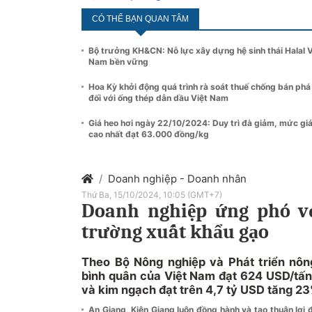
CÓ THỂ BẠN QUAN TÂM
Bộ trưởng KH&CN: Nỗ lực xây dựng hệ sinh thái Halal V
Nam bền vững
Hoa Kỳ khởi động quá trình rà soát thuế chống bán phá
đối với ống thép dẫn dầu Việt Nam
Giá heo hơi ngày 22/10/2024: Duy trì đà giảm, mức gi
cao nhất đạt 63.000 đồng/kg
Doanh nghiệp - Doanh nhân
Thứ Ba, 15/10/2024, 10:05 (GMT+7)
Doanh nghiệp ứng phó vớ
trường xuất khẩu gạo
Theo Bộ Nông nghiệp và Phát triển nông
bình quân của Việt Nam đạt 624 USD/tấn,
và kim ngạch đạt trên 4,7 tỷ USD tăng 23
An Giang, Kiên Giang luôn đồng hành và tạo thuận lợi