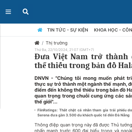
TIN TỨC - SỰ KIỆN
KHOA HỌC - CÔ
Thị trường
Thứ Ba, 22/10/2024, 21:07 (GMT+7)
Đưa Việt Nam trở thành
thể thiếu trong bản đồ Hal
DNVN - "Chúng tôi mong muốn phát tri
thực sự trở thành một ngành thế mạnh, đ
điểm đến không thể thiếu trong bản đồ Ha
quan trọng trong chuỗi cung ứng các sản
thế giới"...
FiinRatings: Thắt chặt cá nhân tham gia trái phiếu d
Serena đưa gần 3.500 du khách quốc tế đến Đà Nẵng
Thông điệp quan trọng này đã được Thủ tướn
nhấn mạnh trước 600 đại biểu trong và ngoà