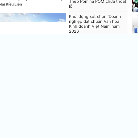
Thép Pomina POM chưa thoát
ai Kiều Liên
lỗ
Khởi động xét chọn 'Doanh
nghiệp đạt chuẩn Văn hóa
Kinh doanh Việt Nam' năm
2026
Tà
ng
C
l
C
g
n