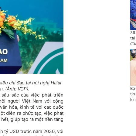
36
tạ
đầ
u chỉ đạo tại hội nghị Halal
m. (Ảnh: VGP).
Bộ
tin
sâu sắc của việc phát triển
ki
nối người Việt Nam với cộng
văn hóa, kinh tế với các quốc
ột diễn ra phức tạp, việc phát
 hết, giúp tạo ra một nền tảng
ìn tỷ USD trước năm 2030, với