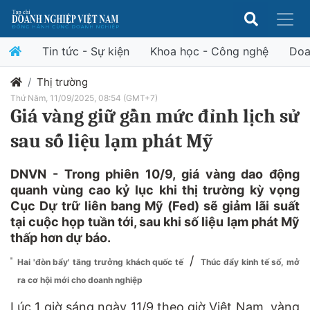
Tin tức - Sự kiện
Khoa học - Công nghệ
Doa
Thị trường
Thứ Năm, 11/09/2025, 08:54 (GMT+7)
Giá vàng giữ gần mức đỉnh lịch sử
sau số liệu lạm phát Mỹ
DNVN - Trong phiên 10/9, giá vàng dao động
quanh vùng cao kỷ lục khi thị trường kỳ vọng
Cục Dự trữ liên bang Mỹ (Fed) sẽ giảm lãi suất
tại cuộc họp tuần tới, sau khi số liệu lạm phát Mỹ
thấp hơn dự báo.
/
Hai 'đòn bẩy' tăng trưởng khách quốc tế
Thúc đẩy kinh tế số, mở
ra cơ hội mới cho doanh nghiệp
Lúc 1 giờ sáng ngày 11/9 theo giờ Việt Nam, vàng