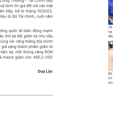
ộ Công Thương - Tài Chính tiếp
uỹ bình ổn giá đối với các mặt
iên tiếp, kể từ tháng 10/2023,
iệu từ Bộ Tài chính, cuối năm
36
trường quốc tế biến động mạnh
tạ
ầu thô tại Mỹ giảm và nhu cầu
đầ
cùng với căng thẳng địa chính
a, giá xăng thành phẩm giảm từ
 Hiện tại, mỗi thùng xăng RON
 và mazut giảm còn 460,2 USD
Duy Lộc
Bộ
tin
ki