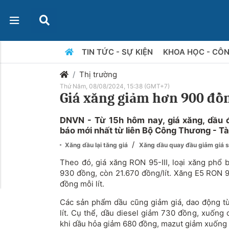
TIN TỨC - SỰ KIỆN
KHOA HỌC - CÔ
Thị trường
Thứ Năm, 08/08/2024, 15:38 (GMT+7)
Giá xăng giảm hơn 900 đồn
DNVN - Từ 15h hôm nay, giá xăng, dầu đ
báo mới nhất từ liên Bộ Công Thương - Tà
/
Xăng dầu lại tăng giá
Xăng dầu quay đầu giảm giá sa
Theo đó, giá xăng RON 95-III, loại xăng phổ b
930 đồng, còn 21.670 đồng/lít. Xăng E5 RON 
đồng mỗi lít.
Các sản phẩm dầu cũng giảm giá, dao động t
lít. Cụ thể, dầu diesel giảm 730 đồng, xuống 
khi dầu hỏa giảm 680 đồng, mazut giảm xuống 