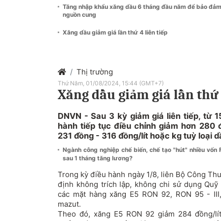
Tăng nhập khẩu xăng dầu 6 tháng đầu năm để bảo đả
nguồn cung
Xăng dầu giảm giá lần thứ 4 liên tiếp
Thị trường
Thứ Năm, 01/08/2024, 15:44 (GMT+7)
Xăng dầu giảm giá lần thứ 
DNVN - Sau 3 kỳ giảm giá liên tiếp, từ 
hành tiếp tục điều chỉnh giảm hơn 280 đ
231 đồng - 316 đồng/lít hoặc kg tuỳ loại d
Ngành công nghiệp chế biến, chế tạo "hút" nhiều vốn 
sau 1 tháng tăng lương?
Trong kỳ điều hành ngày 1/8, liên Bộ Công Thư
định không trích lập, không chi sử dụng Quỹ 
các mặt hàng xăng E5 RON 92, RON 95 - III,
mazut.
Theo đó, xăng E5 RON 92 giảm 284 đồng/lít