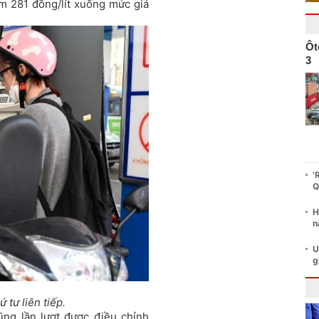
ảm 281 đồng/lít xuống mức giá
Ôt
3
'
Q
H
n
U
g
 tư liên tiếp.
ũng lần lượt được điều chỉnh