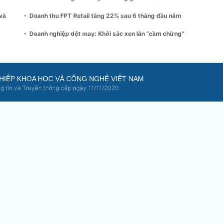
và
Doanh thu FPT Retail tăng 22% sau 6 tháng đầu năm
Doanh nghiệp dệt may: Khởi sắc xen lẫn “cầm chừng”
HIỆP KHOA HỌC VÀ CÔNG NGHỆ VIỆT NAM
 tin và Truyền thông cấp ngày 11/11/2020
m, Phường Ngọc Hà, TP Hà Nội.
Hotline tòa s
e này.
đồng ý bằng văn bản của Doanh nghiệp Việt Nam.