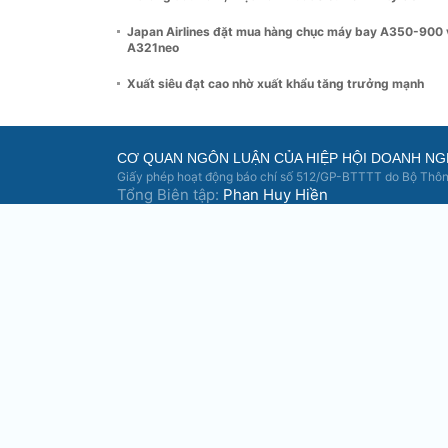
Japan Airlines đặt mua hàng chục máy bay A350-900 
A321neo
Xuất siêu đạt cao nhờ xuất khẩu tăng trưởng mạnh
CƠ QUAN NGÔN LUẬN CỦA HIỆP HỘI DOANH NG
Giấy phép hoạt động báo chí số 512/GP-BTTTT do Bộ Thông
Tổng Biên tập:
Phan Huy Hiền
Tổng Thư ký tòa soạn:
Đặng Đức Hiệp
A1.4 (A5A) Khu liền kề, 671 Hoàng Hoa Thá
banbientap@doanhnghiepvn.vn
Doanh nghiệp Việt Nam giữ bản quyền nội dung trên websit
Cấm sao chép, trích dẫn dưới mọi hình thức trừ khi có sự 