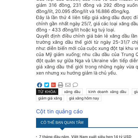
giảm 316 đồng, 231 đồng và 292 đồng xuống
đồng/lít, 20.095 đồng/lít và 16.886 đồng/kg.
Đây là lần thứ 4 liên tiếp giá xăng dầu được 
chỉnh gần nhất ngày 25/7, giá các loại xăng d
đồng - 433 đồng/lít hoặc kg tuỳ loại.
Quyết định điều chỉnh giá bán lẻ xăng dầu lần
trường xăng dầu thế giới từ ngày 25-31/7 c
như: diễn biến mới của cuộc xung đột tại khu 
của Mỹ giảm xuống; nhu cầu dầu của Trung 
đột quân sự giữa Nga và Ukraine vẫn tiếp diễ
giá xăng dầu thế giới trong những ngày vừa 
xen nhưng xu hướng giảm là chủ yếu.
TỪ KHÓA:
xăng dầu
kinh doanh xăng dầu
g
giảm giá xăng
giá xăng hôm nay
Cột tin quảng cáo
CÓ THỂ BẠN QUAN TÂM
7 tháng đầu năm, Việt Nam xuất siêu hơn 14 tỷ USD