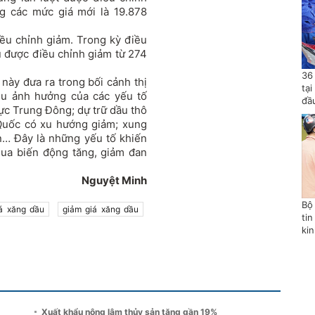
 các mức giá mới là 19.878
điều chỉnh giảm. Trong kỳ điều
ầu được điều chỉnh giảm từ 274
36
 này đưa ra trong bối cảnh thị
tạ
hịu ảnh hưởng của các yếu tố
đầ
vực Trung Đông; dự trữ dầu thô
Quốc có xu hướng giảm; xung
n… Đây là những yếu tố khiến
qua biến động tăng, giảm đan
Nguyệt Minh
Bộ
iá xăng dầu
giảm giá xăng dầu
tin
ki
Xuất khẩu nông lâm thủy sản tăng gần 19%