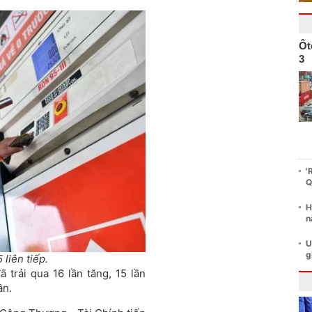
Ôt
3
'
Q
H
n
U
g
 liên tiếp.
 trải qua 16 lần tăng, 15 lần
ần.