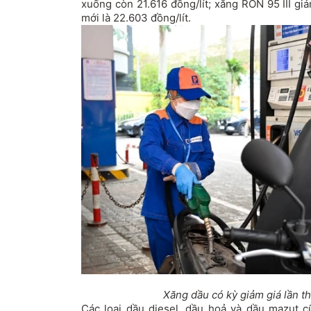
xuống còn 21.616 đồng/lít; xăng RON 95 III gi
mới là 22.603 đồng/lít.
Xăng dầu có kỳ giảm giá lần thứ
Các loại dầu diesel, dầu hoả và dầu mazut c