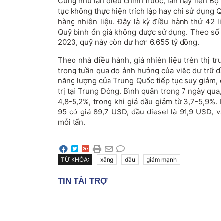
Cũng như lần điều chỉnh trước, lần này liên B
tục không thực hiện trích lập hay chi sử dụng Q
hàng nhiên liệu. Đây là kỳ điều hành thứ 42 l
Quỹ bình ổn giá không được sử dụng. Theo số l
2023, quỹ này còn dư hơn 6.655 tỷ đồng.
Theo nhà điều hành, giá nhiên liệu trên thị 
trong tuần qua do ảnh hưởng của việc dự trữ d
năng lượng của Trung Quốc tiếp tục suy giảm, 
trị tại Trung Đông. Bình quân trong 7 ngày qu
4,8-5,2%, trong khi giá dầu giảm từ 3,7-5,9%.
95 có giá 89,7 USD, dầu diesel là 91,9 USD,
mỗi tấn.
TỪ KHÓA:
xăng
dầu
giảm mạnh