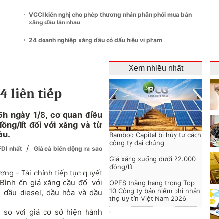
m
VCCI kiến nghị cho phép thương nhân phân phối mua bán
xăng dầu lẫn nhau
24 doanh nghiệp xăng dầu có dấu hiệu vi phạm
Xem nhiều nhất
4 liên tiếp
15h ngày 1/8, cơ quan điều
ồng/lít đối với xăng và từ
ầu.
Bamboo Capital bị hủy tư cách
công ty đại chúng
/
FDI nhất
Giá cả biến động ra sao
Giá xăng xuống dưới 22.000
đồng/lít
ơng - Tài chính tiếp tục quyết
Bình ổn giá xăng dầu đối với
OPES thăng hạng trong Top
10 Công ty bảo hiểm phi nhân
 dầu diesel, dầu hỏa và dầu
thọ uy tín Việt Nam 2026
 so với giá cơ sở hiện hành