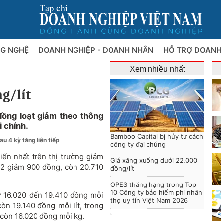
NG NGHỆ
DOANH NGHIỆP - DOANH NHÂN
HỖ TRỢ DOANH
Xem nhiều nhất
g/lít
ồng loạt giảm theo thông
i chính.
Bamboo Capital bị hủy tư cách
u 4 kỳ tăng liên tiếp
công ty đại chúng
iến nhất trên thị trường giảm
Giá xăng xuống dưới 22.000
92 giảm 900 đồng, còn 20.710
đồng/lít
OPES thăng hạng trong Top
10 Công ty bảo hiểm phi nhân
ừ 16.020 đến 19.410 đồng mỗi
thọ uy tín Việt Nam 2026
còn 19.140 đồng mỗi lít, trong
còn 16.020 đồng mỗi kg.