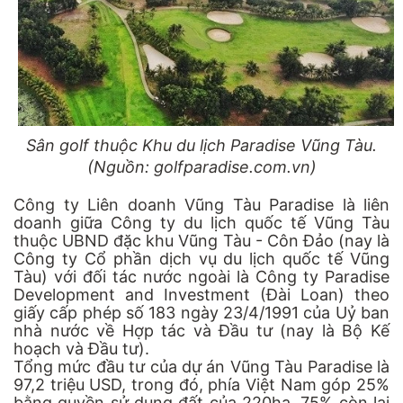
Sân golf thuộc Khu du lịch Paradise Vũng Tàu.
(Nguồn: golfparadise.com.vn)
Công ty Liên doanh Vũng Tàu Paradise là liên
doanh giữa Công ty du lịch quốc tế Vũng Tàu
thuộc UBND đặc khu Vũng Tàu - Côn Đảo (nay là
Công ty Cổ phần dịch vụ du lịch quốc tế Vũng
Tàu) với đối tác nước ngoài là Công ty Paradise
Development and Investment (Đài Loan) theo
giấy cấp phép số 183 ngày 23/4/1991 của Uỷ ban
nhà nước về Hợp tác và Đầu tư (nay là Bộ Kế
hoạch và Đầu tư).
Tổng mức đầu tư của dự án Vũng Tàu Paradise là
97,2 triệu USD, trong đó, phía Việt Nam góp 25%
bằng quyền sử dụng đất của 220ha, 75% còn lại