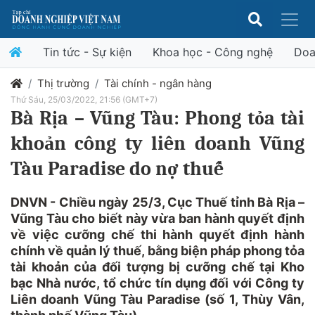
Tin tức - Sự kiện
Khoa học - Công nghệ
Doa
Thị trường
Tài chính - ngân hàng
Thứ Sáu, 25/03/2022, 21:56 (GMT+7)
Bà Rịa – Vũng Tàu: Phong tỏa tài
khoản công ty liên doanh Vũng
Tàu Paradise do nợ thuế
DNVN - Chiều ngày 25/3, Cục Thuế tỉnh Bà Rịa –
Vũng Tàu cho biết này vừa ban hành quyết định
về việc cưỡng chế thi hành quyết định hành
chính về quản lý thuế, bằng biện pháp phong tỏa
tài khoản của đối tượng bị cưỡng chế tại Kho
bạc Nhà nước, tổ chức tín dụng đối với Công ty
Liên doanh Vũng Tàu Paradise (số 1, Thùy Vân,