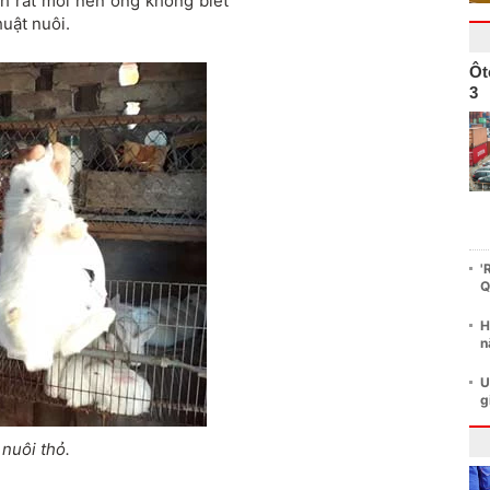
h rất mới nên ông không biết
huật nuôi.
Ôt
3
'
Q
H
n
U
g
nuôi thỏ.