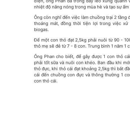
điện, ông Phan đã trồng dây leo xung quanh v
nhiệt độ nắng nóng trong mùa hè và tạo sự ấm
Ông còn nghĩ đến việc làm chuồng trại 2 tầng để
thoáng mát, đồng thời tiện lợi trong việc x
biogas.
Để một con thỏ đạt 2,5kg phải nuôi từ 90 - 1
thỏ mẹ sẽ đẻ từ 7 - 8 con. Trung bình 1 năm 1 
Ông Phan cho biết, để gây được 1 con thỏ cái
phải tốt sữa và nuôi con khéo. Ban đầu khi mới
thỏ đực, khi thỏ cái đạt khoảng 2,5kg thì bắt đ
cái đến chuồng con đực và thông thường 1 co
con thỏ cái.