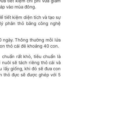
ừa tiết kiệm chi phí vừa giảm
 áp vào mùa đông.
 tiết kiệm diện tích và tạo sự
ử lý phân thỏ bằng công nghệ
00 ngày. Thông thường mỗi lứa
con thỏ cái đẻ khoảng 40 con.
 chuẩn rất khó, tiêu chuẩn là
 nuôi sẽ tách riêng thỏ cái và
ầu lấy giống, khi đó sẽ đưa con
n thỏ đực sẽ được ghép với 5