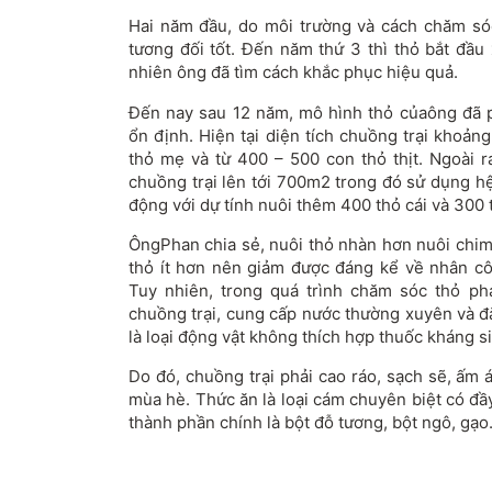
Hai năm đầu, do môi trường và cách chăm só
tương đối tốt. Đến năm thứ 3 thì thỏ bắt đầu 
nhiên ông đã tìm cách khắc phục hiệu quả.
Đến nay sau 12 năm, mô hình thỏ củaông đã ph
ổn định. Hiện tại diện tích chuồng trại khoả
thỏ mẹ và từ 400 – 500 con thỏ thịt. Ngoài
chuồng trại lên tới 700m2 trong đó sử dụng h
động với dự tính nuôi thêm 400 thỏ cái và 300 t
ÔngPhan chia sẻ, nuôi thỏ nhàn hơn nuôi chim 
thỏ ít hơn nên giảm được đáng kể về nhân c
Tuy nhiên, trong quá trình chăm sóc thỏ ph
chuồng trại, cung cấp nước thường xuyên và đặ
là loại động vật không thích hợp thuốc kháng s
Do đó, chuồng trại phải cao ráo, sạch sẽ, ấm
mùa hè. Thức ăn là loại cám chuyên biệt có đ
thành phần chính là bột đỗ tương, bột ngô, gạ