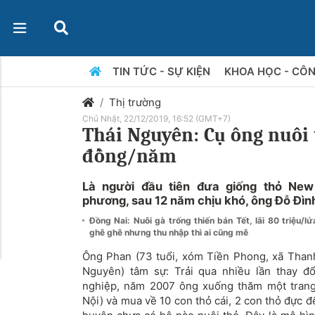
TIN TỨC - SỰ KIỆN
KHOA HỌC - CÔ
Thị trường
Chủ Nhật, 22/12/2019, 16:52 (GMT+7)
Thái Nguyên: Cụ ông nuôi 
đồng/năm
Là người đầu tiên đưa giống thỏ New 
phương, sau 12 năm chịu khó, ông Đỗ Đìn
Đồng Nai: Nuôi gà trống thiến bán Tết, lãi 80 triệu/l
ghê ghê nhưng thu nhập thì ai cũng mê
Ông Phan (73 tuổi, xóm Tiền Phong, xã Than
Nguyên) tâm sự: Trải qua nhiều lần thay đ
nghiệp, năm 2007 ông xuống thăm một trang 
Nội) và mua về 10 con thỏ cái, 2 con thỏ đực đ