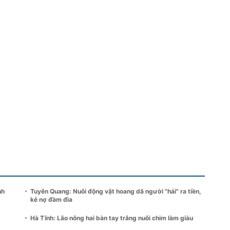
nh
Tuyên Quang: Nuôi động vật hoang dã người "hái" ra tiền,
kẻ nợ đầm đìa
Hà Tĩnh: Lão nông hai bàn tay trắng nuôi chim làm giàu