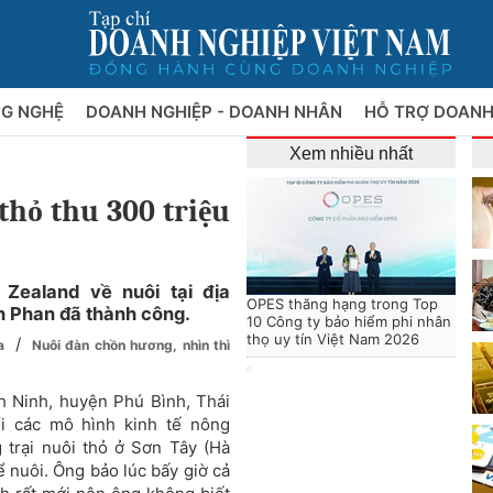
NG NGHỆ
DOANH NGHIỆP - DOANH NHÂN
HỖ TRỢ DOANH
Xem nhiều nhất
thỏ thu 300 triệu
Zealand về nuôi tại địa
OPES thăng hạng trong Top
h Phan đã thành công.
10 Công ty bảo hiểm phi nhân
thọ uy tín Việt Nam 2026
/
ứa
Nuôi đàn chồn hương, nhìn thì
h Ninh, huyện Phú Bình, Thái
ổi các mô hình kinh tế nông
trại nuôi thỏ ở Sơn Tây (Hà
ể nuôi. Ông bảo lúc bấy giờ cả