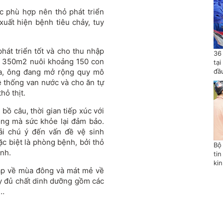
c phù hợp nên thỏ phát triển
xuất hiện bệnh tiêu chảy, tuy
át triển tốt và cho thu nhập
36
ng 350m2 nuôi khoảng 150 con
tạ
 ra, ông đang mở rộng quy mô
đầ
ệ thống van nước và cho ăn tự
hỏ thịt.
bồ câu, thời gian tiếp xúc với
ông mà sức khỏe lại đảm bảo.
ải chú ý đến vấn đề vệ sinh
c biệt là phòng bệnh, bởi thỏ
Bộ
inh.
tin
ki
 áp về mùa đông và mát mẻ về
ầy đủ chất dinh dưỡng gồm các
o…