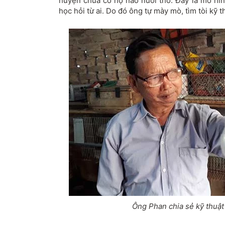
huyện chưa có hộ nào nuôi thỏ. Đây là mô hìn
học hỏi từ ai. Do đó ông tự mày mò, tìm tòi kỹ t
Ông Phan chia sẻ kỹ thuật 