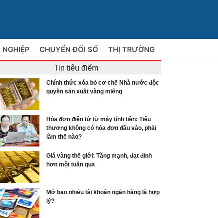
 NGHIỆP
CHUYỂN ĐỔI SỐ
THỊ TRƯỜNG
Tin tiêu điểm
Chính thức xóa bỏ cơ chế Nhà nước độc
quyền sản xuất vàng miếng
Hóa đơn điện tử từ máy tính tiền: Tiểu
thương không có hóa đơn đầu vào, phải
làm thế nào?
Giá vàng thế giới: Tăng mạnh, đạt đỉnh
hơn một tuần qua
Mở bao nhiêu tài khoản ngân hàng là hợp
lý?