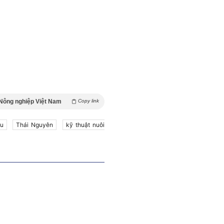
/Nông nghiệp Việt Nam
Copy link
àu
Thái Nguyên
kỹ thuật nuôi