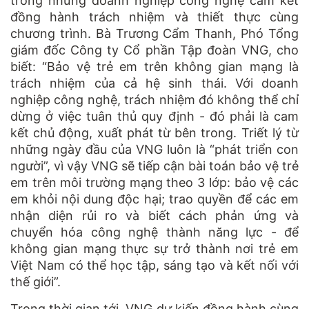
trong những doanh nghiệp công nghệ cam kết
đồng hành trách nhiệm và thiết thực cùng
chương trình. Bà Trương Cẩm Thanh, Phó Tổng
giám đốc Công ty Cổ phần Tập đoàn VNG, cho
biết: “Bảo vệ trẻ em trên không gian mạng là
trách nhiệm của cả hệ sinh thái. Với doanh
nghiệp công nghệ, trách nhiệm đó không thể chỉ
dừng ở việc tuân thủ quy định - đó phải là cam
kết chủ động, xuất phát từ bên trong. Triết lý từ
những ngày đầu của VNG luôn là “phát triển con
người”, vì vậy VNG sẽ tiếp cận bài toán bảo vệ trẻ
em trên môi trường mạng theo 3 lớp: bảo vệ các
em khỏi nội dung độc hại; trao quyền để các em
nhận diện rủi ro và biết cách phản ứng và
chuyển hóa công nghệ thành năng lực - để
không gian mạng thực sự trở thành nơi trẻ em
Việt Nam có thể học tập, sáng tạo và kết nối với
thế giới”.
Trong thời gian tới, VNG dự kiến đồng hành cùng