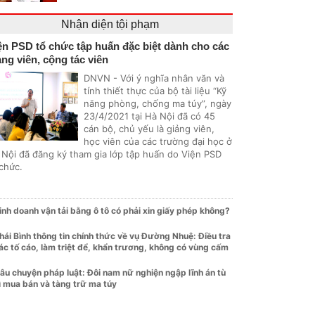
Nhận diện tội phạm
ện PSD tổ chức tập huấn đặc biệt dành cho các
ảng viên, cộng tác viên
DNVN - Với ý nghĩa nhân văn và
tính thiết thực của bộ tài liệu “Kỹ
năng phòng, chống ma túy”, ngày
23/4/2021 tại Hà Nội đã có 45
cán bộ, chủ yếu là giảng viên,
học viên của các trường đại học ở
 Nội đã đăng ký tham gia lớp tập huấn do Viện PSD
 chức.
inh doanh vận tải bằng ô tô có phải xin giấy phép không?
hái Bình thông tin chính thức về vụ Đường Nhuệ: Điều tra
ác tố cáo, làm triệt để, khẩn trương, không có vùng cấm
âu chuyện pháp luật: Đôi nam nữ nghiện ngập lĩnh án tù
ì mua bán và tàng trữ ma túy