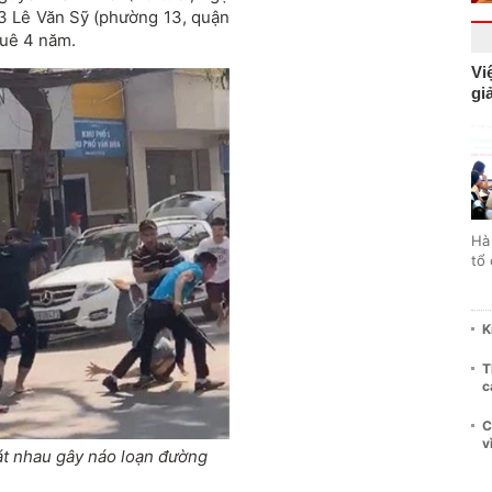
3 Lê Văn Sỹ (phường 13, quận
huê 4 năm.
Vi
gi
Hà
tổ
K
T
c
C
v
át nhau gây náo loạn đường