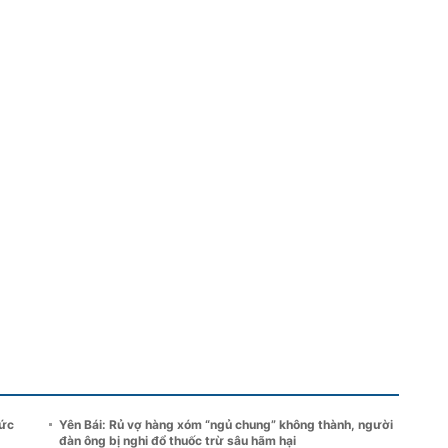
hức
Yên Bái: Rủ vợ hàng xóm “ngủ chung” không thành, người
đàn ông bị nghi đổ thuốc trừ sâu hãm hại