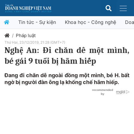
Tin tức - Sự kiện
Khoa học - Công nghệ
Doa
Pháp luật
Thứ Hai, 23/12/2019, 21:28 (GMT+7)
Nghệ An: Đi chăn dê một mình,
bé gái 9 tuổi bị hãm hiếp
Đang đi chăn dê ngoài đồng một mình, bé H. bất
ngờ bị người đàn ông lạ khống chế hãm hiếp.