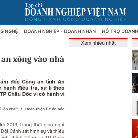
NG NGHỆ
DOANH NGHIỆP - DOANH NHÂN
HỖ TRỢ DOANH
Xem nhiều nhất
 an xông vào nhà
Giám đốc Công an tỉnh An
 hành điều tra, xử lí theo
 TP Châu Đốc vì có hành vi
/
 lẫn chài"
Hoàn thiện Đề án bảo
i 2019, trong thời gian nghỉ
 Đội Cảnh sát hình sự và thiếu
 hành chính Công an TP Châu