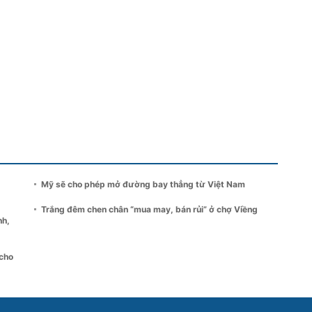
Mỹ sẽ cho phép mở đường bay thẳng từ Việt Nam
Trắng đêm chen chân “mua may, bán rủi” ở chợ Viềng
nh,
 cho