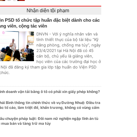
Nhận diện tội phạm
ện PSD tổ chức tập huấn đặc biệt dành cho các
ảng viên, cộng tác viên
DNVN - Với ý nghĩa nhân văn và
tính thiết thực của bộ tài liệu “Kỹ
năng phòng, chống ma túy”, ngày
23/4/2021 tại Hà Nội đã có 45
cán bộ, chủ yếu là giảng viên,
học viên của các trường đại học ở
 Nội đã đăng ký tham gia lớp tập huấn do Viện PSD
 chức.
inh doanh vận tải bằng ô tô có phải xin giấy phép không?
hái Bình thông tin chính thức về vụ Đường Nhuệ: Điều tra
ác tố cáo, làm triệt để, khẩn trương, không có vùng cấm
âu chuyện pháp luật: Đôi nam nữ nghiện ngập lĩnh án tù
ì mua bán và tàng trữ ma túy