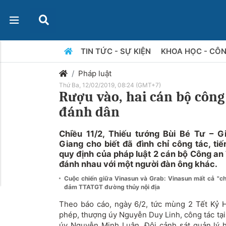
TIN TỨC - SỰ KIỆN
KHOA HỌC - CÔ
Pháp luật
Thứ Ba, 12/02/2019, 08:24 (GMT+7)
Rượu vào, hai cán bộ công
đánh dân
Chiều 11/2, Thiếu tướng Bùi Bé Tư – 
Giang cho biết đã đình chỉ công tác, tiến
quy định của pháp luật 2 cán bộ Công an
đánh nhau với một người đàn ông khác.
Cuộc chiến giữa Vinasun và Grab: Vinasun mất cả "chì
đảm TTATGT đường thủy nội địa
Theo báo cáo, ngày 6/2, tức mùng 2 Tết Kỷ Hợ
phép, thượng úy Nguyễn Duy Linh, công tác tại
úy Nguyễn Minh Luân, Đội cảnh sát quản lý