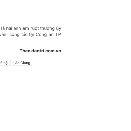
 là hai anh em ruột thượng úy
ân, công tác tại Công an TP
Theo dantri.com.vn
ã hội
An Giang