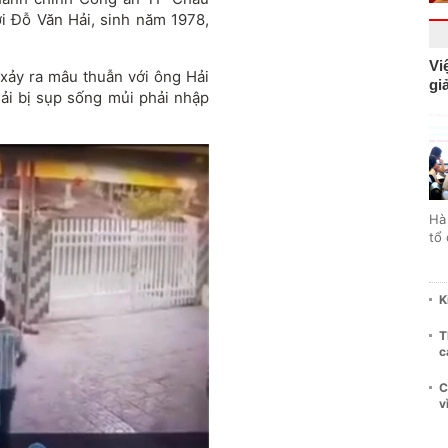
i Đỗ Văn Hải, sinh năm 1978,
Vi
 xảy ra mâu thuẫn với ông Hải
gi
ải bị sụp sống mủi phải nhập
Hà
tổ
K
T
c
C
v