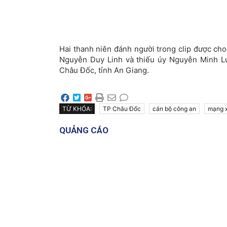
Hai thanh niên đánh người trong clip được cho
Nguyễn Duy Linh và thiếu úy Nguyễn Minh Lu
Châu Đốc, tỉnh An Giang.
TỪ KHÓA:
TP Châu Đốc
cán bộ công an
mạng x
QUẢNG CÁO