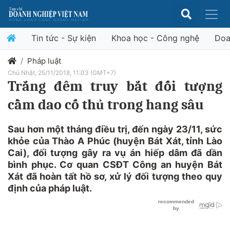
Tin tức - Sự kiện
Khoa học - Công nghệ
Doa
Pháp luật
Chủ Nhật, 25/11/2018, 11:03 (GMT+7)
Trắng đêm truy bắt đối tượng
cầm dao cố thủ trong hang sâu
Sau hơn một tháng điều trị, đến ngày 23/11, sức
khỏe của Thào A Phúc (huyện Bát Xát, tỉnh Lào
Cai), đối tượng gây ra vụ án hiếp dâm đã dần
bình phục. Cơ quan CSĐT Công an huyện Bát
Xát đã hoàn tất hồ sơ, xử lý đối tượng theo quy
định của pháp luật.