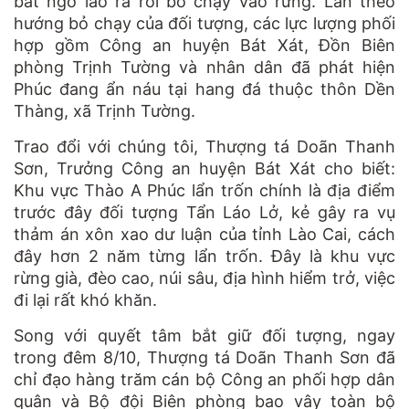
bất ngờ lao ra rồi bỏ chạy vào rừng. Lần theo
hướng bỏ chạy của đối tượng, các lực lượng phối
hợp gồm Công an huyện Bát Xát, Đồn Biên
phòng Trịnh Tường và nhân dân đã phát hiện
Phúc đang ẩn náu tại hang đá thuộc thôn Dền
Thàng, xã Trịnh Tường.
Trao đổi với chúng tôi, Thượng tá Doãn Thanh
Sơn, Trưởng Công an huyện Bát Xát cho biết:
Khu vực Thào A Phúc lẩn trốn chính là địa điểm
trước đây đối tượng Tẩn Láo Lở, kẻ gây ra vụ
thảm án xôn xao dư luận của tỉnh Lào Cai, cách
đây hơn 2 năm từng lẩn trốn. Đây là khu vực
rừng già, đèo cao, núi sâu, địa hình hiểm trở, việc
đi lại rất khó khăn.
Song với quyết tâm bắt giữ đối tượng, ngay
trong đêm 8/10, Thượng tá Doãn Thanh Sơn đã
chỉ đạo hàng trăm cán bộ Công an phối hợp dân
quân và Bộ đội Biên phòng bao vây toàn bộ