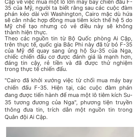
Cập về việc mua một lô lớn máy bay chiến đấu F-
35 của Mỹ, người ta biết rằng sau các cuộc đàm
phán kéo dài với Washington, Cairo mặc dù hứa
sẽ cân nhắc hợp đồng mua tiêm kích thế hệ 5 do
Mỹ chế tạo nhưng có vẻ điều này sẽ không
thành hiện thực.
Theo các nguồn tin từ Bộ Quốc phòng Ai Cập,
trên thực tế, quốc gia Bắc Phi này đã từ bỏ F-35
của Mỹ để quay sang ủng hộ Su-35 của Nga,
chiếc chiến đấu cơ được đánh giá là mạnh hơn,
đáng tin cậy, rẻ tiền và đã được thử nghiệm
trong thực tế chiến đấu.
"Cairo đã khởi xướng việc từ chối mua máy bay
chiến đấu F-35. Hiện tại, các cuộc đàm phán
đang được tiến hành để mua một lô tiêm kích Su-
35 tương đương của Nga", phương tiện truyền
thông đưa tin, trích dẫn một nguồn tin trong
Quân đội Ai Cập.