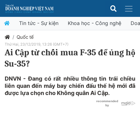
Tin tức - Sự kiện
Khoa học - Công nghệ
Doa
Quốc tế
Thứ Hai, 23/12/2019, 13:26 (GMT+7)
Ai Cập từ chối mua F-35 để ủng hộ
Su-35?
DNVN - Đang có rất nhiều thông tin trái chiều
liên quan đến máy bay chiến đấu thế hệ mới đã
được lựa chọn cho Không quân Ai Cập.