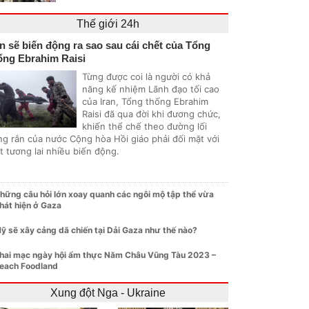
Thế giới 24h
an sẽ biến động ra sao sau cái chết của Tổng
ống Ebrahim Raisi
Từng được coi là người có khả
năng kế nhiệm Lãnh đạo tối cao
của Iran, Tổng thống Ebrahim
Raisi đã qua đời khi đương chức,
khiến thể chế theo đường lối
ng rắn của nước Cộng hòa Hồi giáo phải đối mặt với
t tương lai nhiều biến động.
hững câu hỏi lớn xoay quanh các ngôi mộ tập thể vừa
hát hiện ở Gaza
ỹ sẽ xây cảng dã chiến tại Dải Gaza như thế nào?
hai mạc ngày hội ẩm thực Năm Châu Vũng Tàu 2023 –
each Foodland
Xung đột Nga - Ukraine