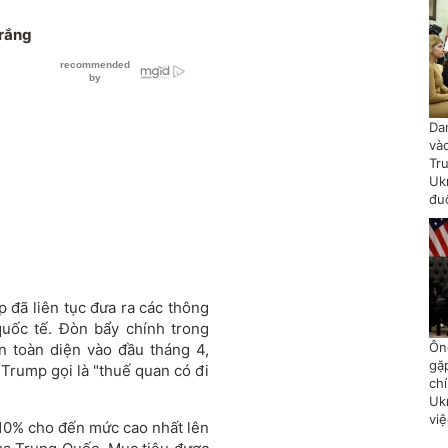
Trắng
Da
và
Tr
Uk
đu
 đã liên tục đưa ra các thông
quốc tế. Đòn bẩy chính trong
Ôn
n toàn diện vào đầu tháng 4,
gặ
Trump gọi là "thuế quan có đi
chí
Uk
vi
10% cho đến mức cao nhất lên