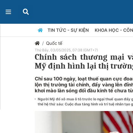
TIN TỨC - SỰ KIỆN
KHOA HỌC - CÔ
Quốc tế
Thứ Bảy, 03/05/2025, 07:38 (GMT+7)
Chính sách thương mại v
Mỹ định hình lại thị trườn
Chỉ sau 100 ngày, loạt thuế quan cực đo
lộn thị trường tài chính, đẩy vàng lên đỉ
khơi mào làn sóng đối đầu kinh tế chưa từ
Người Mỹ đổ xô mua ô tô trước lo ngại thuế quan đẩy
thế hệ thứ sáu: Cuộc đua tàng hình và trí tuệ nhân tạo