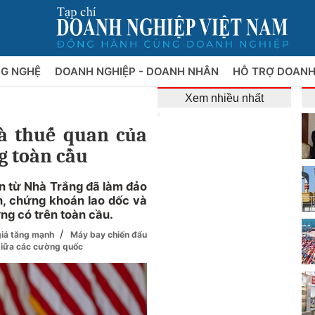
NG NGHỆ
DOANH NGHIỆP - DOANH NHÂN
HỖ TRỢ DOANH
Xem nhiều nhất
à thuế quan của
g toàn cầu
an từ Nhà Trắng đã làm đảo
nh, chứng khoán lao dốc và
ng có trên toàn cầu.
/
 giá tăng mạnh
Máy bay chiến đấu
 giữa các cường quốc