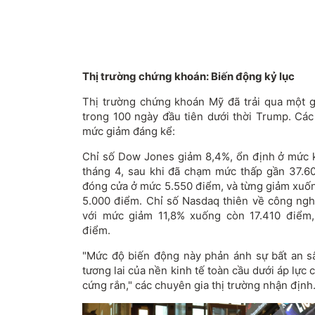
Thị trường chứng khoán: Biến động kỷ lục
Thị trường chứng khoán Mỹ đã trải qua một 
trong 100 ngày đầu tiên dưới thời Trump. Các
mức giảm đáng kể:
Chỉ số Dow Jones giảm 8,4%, ổn định ở mức 
tháng 4, sau khi đã chạm mức thấp gần 37.6
đóng cửa ở mức 5.550 điểm, và từng giảm xuốn
5.000 điểm. Chỉ số Nasdaq thiên về công ng
với mức giảm 11,8% xuống còn 17.410 điểm,
điểm.
"Mức độ biến động này phản ánh sự bất an s
tương lai của nền kinh tế toàn cầu dưới áp lực
cứng rắn," các chuyên gia thị trường nhận định