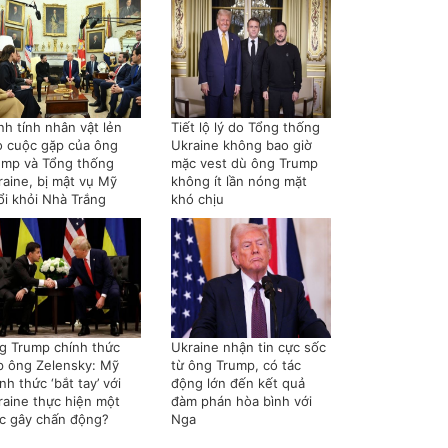
nh tính nhân vật lẻn
Tiết lộ lý do Tổng thống
o cuộc gặp của ông
Ukraine không bao giờ
ump và Tổng thống
mặc vest dù ông Trump
raine, bị mật vụ Mỹ
không ít lần nóng mặt
ổi khỏi Nhà Trắng
khó chịu
g Trump chính thức
Ukraine nhận tin cực sốc
p ông Zelensky: Mỹ
từ ông Trump, có tác
nh thức ‘bắt tay’ với
động lớn đến kết quả
raine thực hiện một
đàm phán hòa bình với
ệc gây chấn động?
Nga