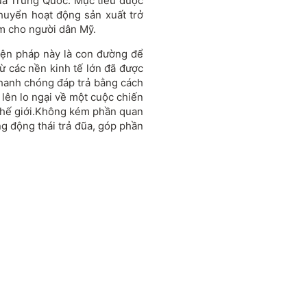
ủa Trung Quốc. Mục tiêu được
huyển hoạt động sản xuất trở
àm cho người dân Mỹ.
iện pháp này là con đường để
từ các nền kinh tế lớn đã được
nhanh chóng đáp trả bằng cách
 lên lo ngại về một cuộc chiến
t thế giới.Không kém phần quan
g động thái trả đũa, góp phần