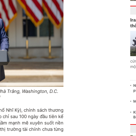
Ir
th
cứ
mộ
N
p
hà Trắng, Washington, D.C.
N
M
hổ Nhĩ Kỳ), chính sách thương
K
chỉ sau 100 ngày đầu tiên kể
B
ngầm mạnh mẽ xuyên suốt nền
 thị trường tài chính chưa từng