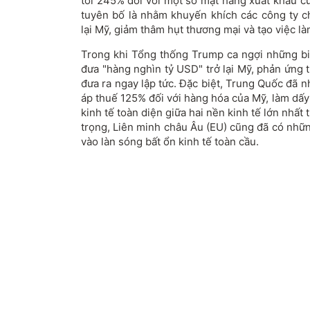
tới 245% đối với một số mặt hàng xuất khẩu c
tuyên bố là nhằm khuyến khích các công ty c
lại Mỹ, giảm thâm hụt thương mại và tạo việc l
Trong khi Tổng thống Trump ca ngợi những b
đưa "hàng nghìn tỷ USD" trở lại Mỹ, phản ứng 
đưa ra ngay lập tức. Đặc biệt, Trung Quốc đã 
áp thuế 125% đối với hàng hóa của Mỹ, làm dấy
kinh tế toàn diện giữa hai nền kinh tế lớn nhấ
trọng, Liên minh châu Âu (EU) cũng đã có nhữn
vào làn sóng bất ổn kinh tế toàn cầu.