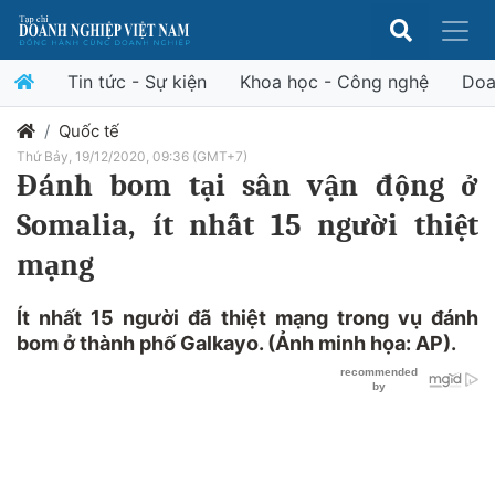
Tin tức - Sự kiện
Khoa học - Công nghệ
Doa
Quốc tế
Thứ Bảy, 19/12/2020, 09:36 (GMT+7)
Đánh bom tại sân vận động ở
Somalia, ít nhất 15 người thiệt
mạng
Ít nhất 15 người đã thiệt mạng trong vụ đánh
bom ở thành phố Galkayo. (Ảnh minh họa: AP).