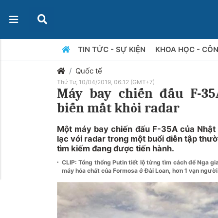
TIN TỨC - SỰ KIỆN
KHOA HỌC - CÔ
Quốc tế
Thứ Tư, 10/04/2019, 06:12 (GMT+7)
Máy bay chiến đấu F-35
biến mất khỏi radar
Một máy bay chiến đấu F-35A của Nhật Bả
lạc với radar trong một buổi diễn tập thườ
tìm kiếm đang được tiến hành.
CLIP: Tổng thống Putin tiết lộ từng tìm cách để Nga 
máy hóa chất của Formosa ở Đài Loan, hơn 1 vạn người