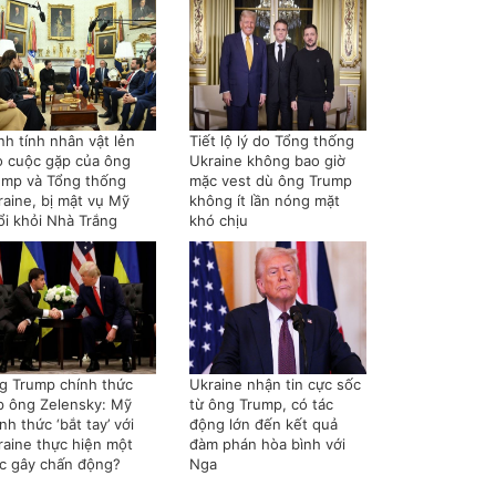
nh tính nhân vật lẻn
Tiết lộ lý do Tổng thống
o cuộc gặp của ông
Ukraine không bao giờ
ump và Tổng thống
mặc vest dù ông Trump
raine, bị mật vụ Mỹ
không ít lần nóng mặt
ổi khỏi Nhà Trắng
khó chịu
g Trump chính thức
Ukraine nhận tin cực sốc
p ông Zelensky: Mỹ
từ ông Trump, có tác
nh thức ‘bắt tay’ với
động lớn đến kết quả
raine thực hiện một
đàm phán hòa bình với
ệc gây chấn động?
Nga