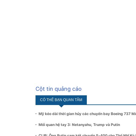
Cột tin quảng cáo
CÓ THỂ BẠN QUAN TÂM
Mỹ kéo dài thời gian hủy các chuyến bay Boeing 737 
Mối quan hệ tay 3: Netanyahu, Trump và Putin
CLIP: Ông Putin cam kết chuyển S-400 cho Thổ Nhĩ Kỳ 