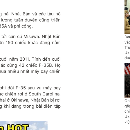
g hải Nhật Bản và các tàu hộ
 lượng tuần duyên cũng triển
-35A và phi công.
 tới căn cứ Misawa. Nhật Bản
Da
ần 150 chiếc khác đang nằm
và
Tr
Uk
đu
cuối năm 2011. Tính đến cuối
hác cùng 42 chiếc F-35B. Họ
mua nhiều nhất máy bay chiến
phi đội F-35 sau vụ máy bay
ục chiến rơi ở South Carolina.
hai ở Okinawa, Nhật Bản bị rơi
Ôn
 khi đang trong bài diễn tập
gặ
chí
Uk
vi