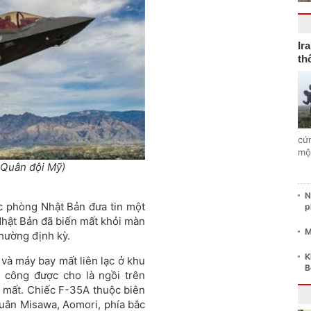
Ir
th
cứ
mộ
 Quân đội Mỹ)
N
c phòng Nhật Bản đưa tin một
p
hật Bản đã biến mất khỏi màn
M
thường định kỳ.
K
 và máy bay mất liên lạc ở khu
B
 công được cho là ngồi trên
 mất. Chiếc F-35A thuộc biên
quân Misawa, Aomori, phía bắc