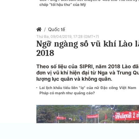
chấp “tối hậu thư” của Mỹ
Quốc tế
Thứ Ba, 09/04/2019, 17:28 (GMT+7)
Ngỡ ngàng số vũ khí Lào 
2018
Theo số liệu của SIPRI, năm 2018 Lào đ
đơn vị vũ khí hiện đại từ Nga và Trung Qu
lượng lục quân và không quân.
Lai lịch khẩu tiểu liên "lạ" của nữ Đặc công Việt Nam
Pháp có mạnh như quảng cáo?