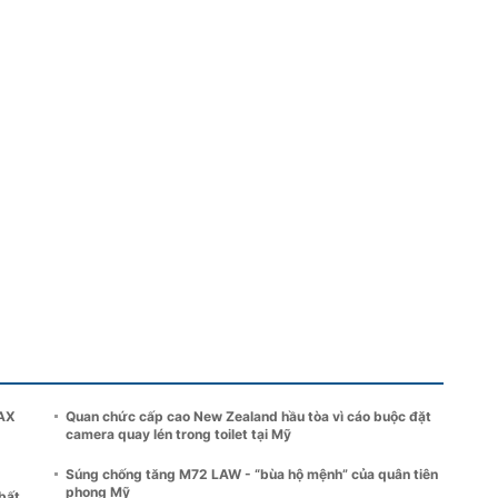
MAX
Quan chức cấp cao New Zealand hầu tòa vì cáo buộc đặt
camera quay lén trong toilet tại Mỹ
Súng chống tăng M72 LAW - “bùa hộ mệnh” của quân tiên
phong Mỹ
bất