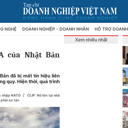
NG NGHỆ
DOANH NGHIỆP - DOANH NHÂN
HỖ TRỢ DOANH
Xem nhiều nhất
A của Nhật Bản
n đã bị mất tín hiệu liên
ng quy. Hiện thời, quá trình
/
gia nhập NATO
CLIP: Nổ lớn tại nhà
 phải sơ tán