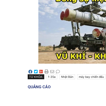
TỪ KHÓA:
f-35a
Nhật Bản
máy bay chiến đấu
QUẢNG CÁO