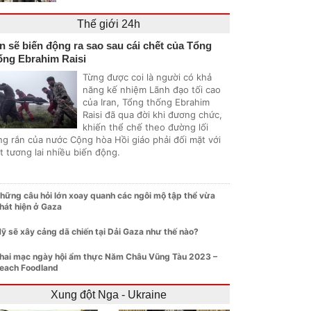
Thế giới 24h
an sẽ biến động ra sao sau cái chết của Tổng
ống Ebrahim Raisi
Từng được coi là người có khả
năng kế nhiệm Lãnh đạo tối cao
của Iran, Tổng thống Ebrahim
Raisi đã qua đời khi đương chức,
khiến thể chế theo đường lối
ng rắn của nước Cộng hòa Hồi giáo phải đối mặt với
t tương lai nhiều biến động.
hững câu hỏi lớn xoay quanh các ngôi mộ tập thể vừa
hát hiện ở Gaza
ỹ sẽ xây cảng dã chiến tại Dải Gaza như thế nào?
hai mạc ngày hội ẩm thực Năm Châu Vũng Tàu 2023 –
each Foodland
Xung đột Nga - Ukraine