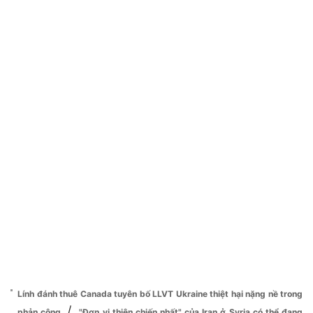
Lính đánh thuê Canada tuyên bố LLVT Ukraine thiệt hại nặng nề trong
/
phản công
"Đơn vị thiện chiến nhất" của Iran ở Syria có thể đang