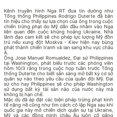
Kênh truyền hình Nga RT đưa tin dường như
Tổng thống Philippines Rodrigo Duterte đã bắn
tín hiệu cho thấy sự lựa chọn của ông trong cuộc
chiến trừng phạt do Mỹ dẫn đầu nhằm vào Nga
liên quan đến cuộc khủng hoảng Ukraine. Nhà
lãnh đạo cam kết sẽ cho phép lực lượng Mỹ đồn
trú nếu xung đột Moskva - Kiev hiện nay bùng
phát thành chiến tranh và lan sang khu vực châu
Á.
Ông Jose Manuel Romualdez, Đại sứ Philippines
tại Washington, phát biểu trước các phóng viên
hôm 10/3 rằng trong cuộc họp tuần trước Tổng
thống Duterte cho biết sẵn sàng mở bất kỳ cơ sở
quân sự nào theo yêu cầu của quân đội Mỹ. Đại
sứ cho hay Philippines sẽ cho phép Washington
sử dụng bất kỳ tài sản nào của nước này mà
không bị hạn chế.
Mặc dù đã áp đặt các biện pháp trừng phạt kinh
tế nặng nề cũng như tìm cách cô lập Nga sau khi
quốc gia này mở chiến dịch quân sự tại Ukraine,
Mỹ và các đồng minh châu Âu luôn cố gắng