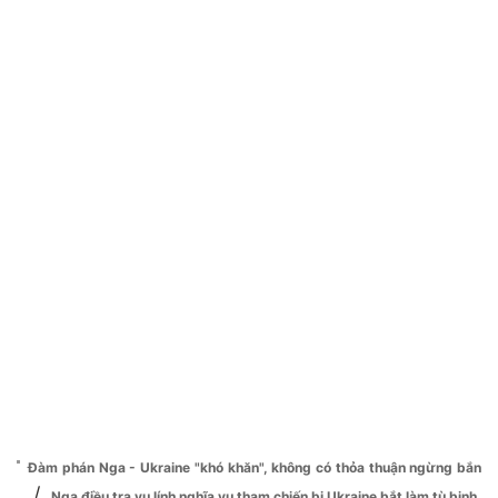
Đàm phán Nga - Ukraine "khó khăn", không có thỏa thuận ngừng bắn
/
Nga điều tra vụ lính nghĩa vụ tham chiến bị Ukraine bắt làm tù binh