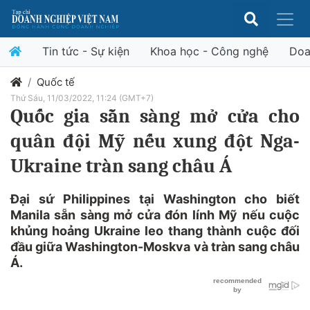
Tin tức - Sự kiện
Khoa học - Công nghệ
Doa
Quốc tế
Thứ Sáu, 11/03/2022, 11:24 (GMT+7)
Quốc gia sẵn sàng mở cửa cho
quân đội Mỹ nếu xung đột Nga-
Ukraine tràn sang châu Á
Đại sứ Philippines tại Washington cho biết
Manila sẵn sàng mở cửa đón lính Mỹ nếu cuộc
khủng hoảng Ukraine leo thang thành cuộc đối
đầu giữa Washington-Moskva và tràn sang châu
Á.