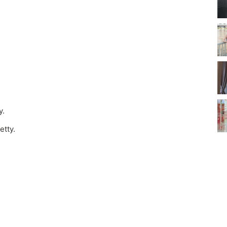
y.
etty.