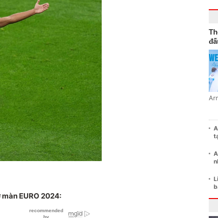
Th
đấ
Ar
A
t
A
n
L
b
 mở màn EURO 2024: