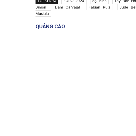
TỪ KHÓA:
EURO 2024
đội hình
Tây Ban Nh
Simon
Dani Carvajal
Fabian Ruiz
Jude Bel
Musiala
QUẢNG CÁO