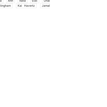
a
Anh
Italia
Đức
Unai
lingham
Kai Havertz
Jamal