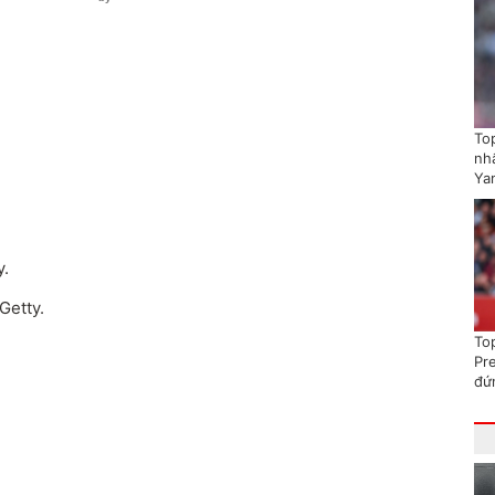
To
nhấ
Ya
y.
Getty.
To
Pr
đứ