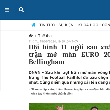
TIN TỨC - SỰ KIỆN
KHOA HỌC - CÔ
Thể thao
Thứ Tư, 19/06/2024, 19:59 (GMT+7)
Đội hình 11 ngôi sao xu
trận mở màn EURO 20
Bellingham
DNVN - Sau khi lượt trận mở màn vòng 
trang The Football Faithful đã bầu chọn
nhất. Cùng điểm qua những cái tên đáng 
Stanciu lập siêu phẩm, Romania gây ra cơn địa chấn đ
chia tay thêm một thành viên