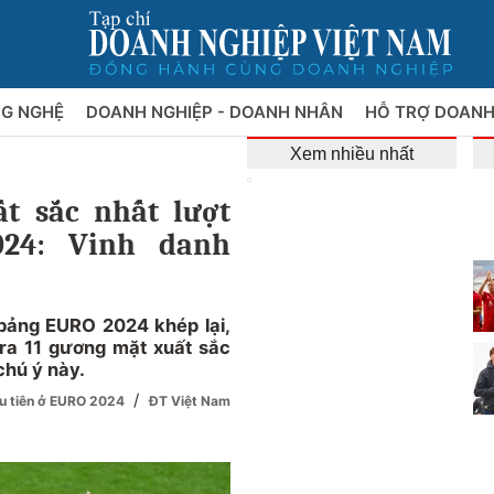
NG NGHỆ
DOANH NGHIỆP - DOANH NHÂN
HỖ TRỢ DOANH
Xem nhiều nhất
ất sắc nhất lượt
24: Vinh danh
bảng EURO 2024 khép lại,
 ra 11 gương mặt xuất sắc
chú ý này.
/
ầu tiên ở EURO 2024
ĐT Việt Nam