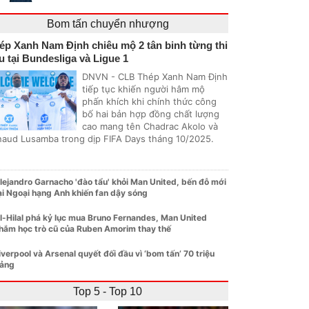
Bom tấn chuyển nhượng
ép Xanh Nam Định chiêu mộ 2 tân binh từng thi
u tại Bundesliga và Ligue 1
DNVN - CLB Thép Xanh Nam Định
tiếp tục khiến người hâm mộ
phấn khích khi chính thức công
bố hai bản hợp đồng chất lượng
cao mang tên Chadrac Akolo và
naud Lusamba trong dịp FIFA Days tháng 10/2025.
lejandro Garnacho 'đào tẩu' khỏi Man United, bến đỗ mới
ại Ngoại hạng Anh khiến fan dậy sóng
l-Hilal phá kỷ lục mua Bruno Fernandes, Man United
hắm học trò cũ của Ruben Amorim thay thế
iverpool và Arsenal quyết đối đầu vì ‘bom tấn’ 70 triệu
ảng
Top 5 - Top 10