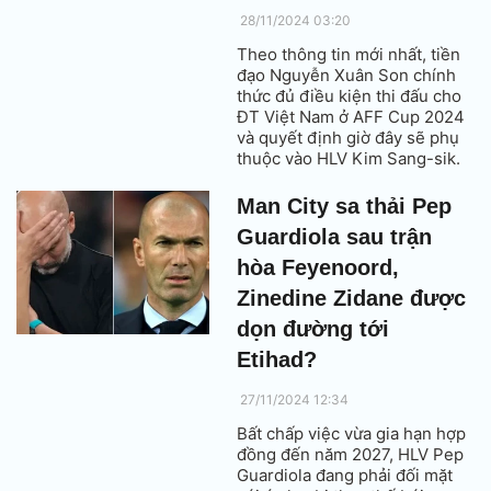
28/11/2024 03:20
Theo thông tin mới nhất, tiền
đạo Nguyễn Xuân Son chính
thức đủ điều kiện thi đấu cho
ĐT Việt Nam ở AFF Cup 2024
và quyết định giờ đây sẽ phụ
thuộc vào HLV Kim Sang-sik.
Man City sa thải Pep
Guardiola sau trận
hòa Feyenoord,
Zinedine Zidane được
dọn đường tới
Etihad?
27/11/2024 12:34
Bất chấp việc vừa gia hạn hợp
đồng đến năm 2027, HLV Pep
Guardiola đang phải đối mặt