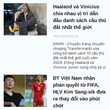
Haaland và Vinicius
chia nhau vị trí dẫn
đầu danh sách cầu thủ
đắt nhất thế giới
29/12/2024 06:23
DNVN - Chuyên trang chuyển
nhượng Transfermarkt vừa
công bố danh sách 10 cầu thủ
đắt nhất thế giới cuối năm
2024. Erling Haaland và
Vinicius Junior cùng chia sẻ vị
trí dẫn đầu khi được định giá
200 triệu euro.
ĐT Việt Nam nhận
phán quyết từ FIFA,
HLV Kim Sang-sik đưa
ra thay đổi vào phút
chót