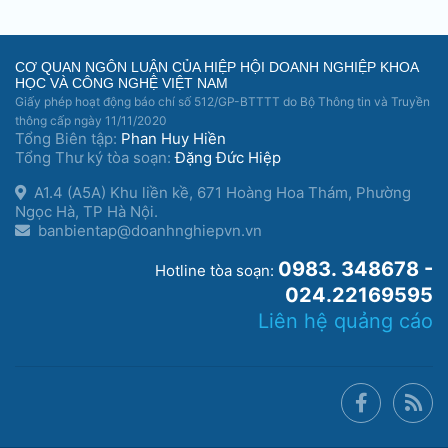
CƠ QUAN NGÔN LUẬN CỦA HIỆP HỘI DOANH NGHIỆP KHOA
HỌC VÀ CÔNG NGHỆ VIỆT NAM
Giấy phép hoạt động báo chí số 512/GP-BTTTT do Bộ Thông tin và Truyền
thông cấp ngày 11/11/2020
Tổng Biên tập:
Phan Huy Hiền
Tổng Thư ký tòa soạn:
Đặng Đức Hiệp
A1.4 (A5A) Khu liền kề, 671 Hoàng Hoa Thám, Phường
Ngọc Hà, TP Hà Nội.
banbientap@doanhnghiepvn.vn
0983. 348678 -
Hotline tòa soạn:
024.22169595
Liên hệ quảng cáo