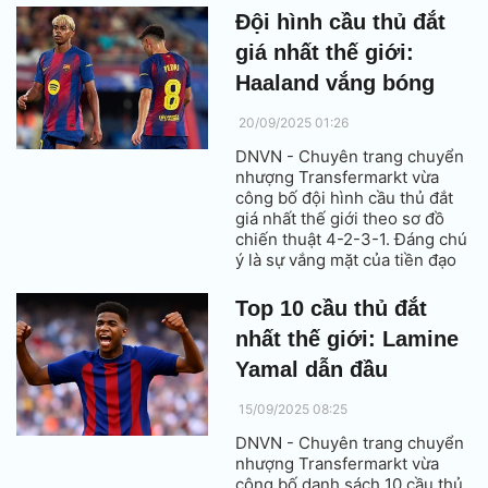
Đội hình cầu thủ đắt
giá nhất thế giới:
Haaland vắng bóng
20/09/2025 01:26
DNVN - Chuyên trang chuyển
nhượng Transfermarkt vừa
công bố đội hình cầu thủ đắt
giá nhất thế giới theo sơ đồ
chiến thuật 4-2-3-1. Đáng chú
ý là sự vắng mặt của tiền đạo
Erling Haaland bên phía Man
City.
Top 10 cầu thủ đắt
nhất thế giới: Lamine
Yamal dẫn đầu
15/09/2025 08:25
DNVN - Chuyên trang chuyển
nhượng Transfermarkt vừa
công bố danh sách 10 cầu thủ