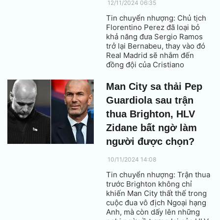
12/11/2024 06:35
Tin chuyển nhượng: Chủ tịch
Florentino Perez đã loại bỏ
khả năng đưa Sergio Ramos
trở lại Bernabeu, thay vào đó
Real Madrid sẽ nhắm đến
đồng đội của Cristiano
Ronaldo là Aymeric Laporte.
Man City sa thải Pep
Guardiola sau trận
thua Brighton, HLV
Zidane bất ngờ làm
người được chọn?
10/11/2024 14:08
Tin chuyển nhượng: Trận thua
trước Brighton không chỉ
khiến Man City thất thế trong
cuộc đua vô địch Ngoại hạng
Anh, mà còn dấy lên những