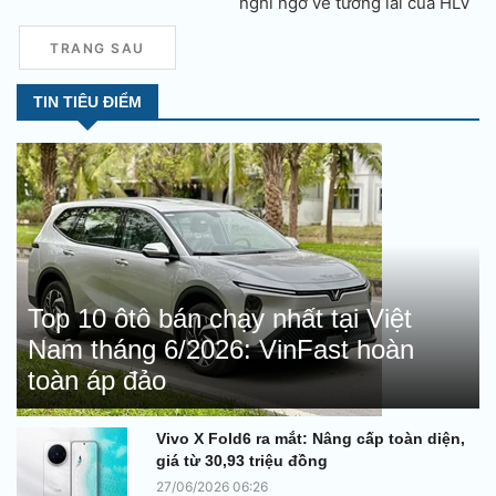
nghi ngờ về tương lai của HLV
Pep Guardiola.
TRANG SAU
TIN TIÊU ĐIỂM
Top 10 ôtô bán chạy nhất tại Việt
Nam tháng 6/2026: VinFast hoàn
toàn áp đảo
Vivo X Fold6 ra mắt: Nâng cấp toàn diện,
giá từ 30,93 triệu đồng
27/06/2026 06:26