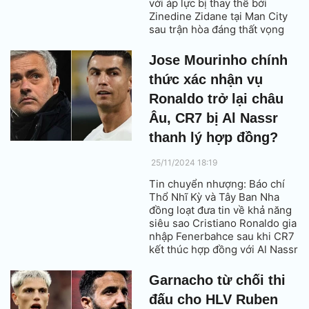
với áp lực bị thay thế bới
Zinedine Zidane tại Man City
sau trận hòa đáng thất vọng
trước Feyenoord tại
Champions League.
Jose Mourinho chính
thức xác nhận vụ
Ronaldo trở lại châu
Âu, CR7 bị Al Nassr
thanh lý hợp đồng?
25/11/2024 18:19
Tin chuyển nhượng: Báo chí
Thổ Nhĩ Kỳ và Tây Ban Nha
đồng loạt đưa tin về khả năng
siêu sao Cristiano Ronaldo gia
nhập Fenerbahce sau khi CR7
kết thúc hợp đồng với Al Nassr
vào năm 2025.
Garnacho từ chối thi
đấu cho HLV Ruben