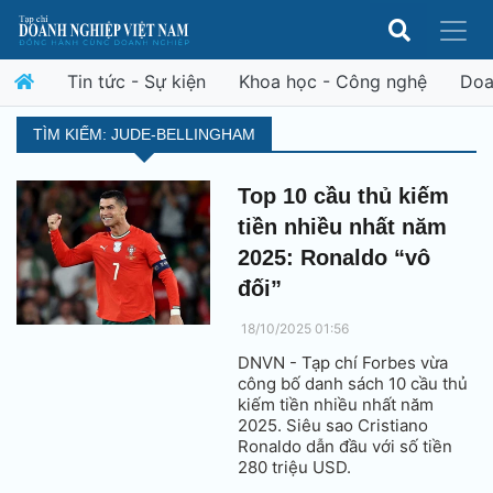
Tin tức - Sự kiện
Khoa học - Công nghệ
Doa
TÌM KIẾM: JUDE-BELLINGHAM
Top 10 cầu thủ kiếm
tiền nhiều nhất năm
2025: Ronaldo “vô
đối”
18/10/2025 01:56
DNVN - Tạp chí Forbes vừa
công bố danh sách 10 cầu thủ
kiếm tiền nhiều nhất năm
2025. Siêu sao Cristiano
Ronaldo dẫn đầu với số tiền
280 triệu USD.