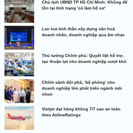
Chủ tịch UBND TP Hồ Chí Minh: Không để
tồn tại tình trạng 'cò làm hồ sơ'
Lan toả tinh thần xây dựng văn hoá
doanh nhân, doanh nghiệp qua âm nhạc
Thủ tướng Chính phủ: Quyết liệt hỗ trợ,
tạo thuận lợi cho doanh nghiệp vượt khó
Chính sách đột phá, ‘bệ phóng’ cho
doanh nghiệp lớn phát triển ngành mũi
nhọn
Vietjet đạt hàng không 7/7 sao an toàn
theo AirlineRatings