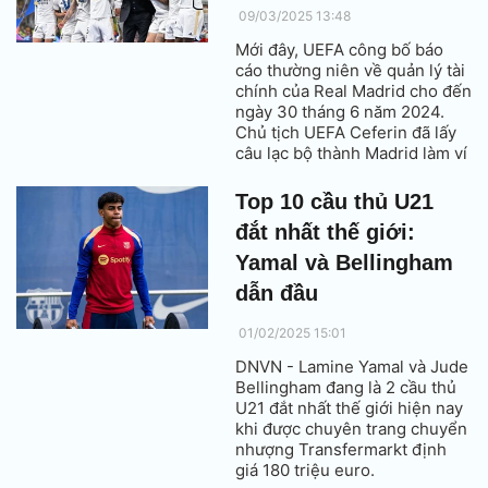
09/03/2025 13:48
Mới đây, UEFA công bố báo
cáo thường niên về quản lý tài
chính của Real Madrid cho đến
ngày 30 tháng 6 năm 2024.
Chủ tịch UEFA Ceferin đã lấy
câu lạc bộ thành Madrid làm ví
dụ cho một đội bóng thành
công.
Top 10 cầu thủ U21
đắt nhất thế giới:
Yamal và Bellingham
dẫn đầu
01/02/2025 15:01
DNVN - Lamine Yamal và Jude
Bellingham đang là 2 cầu thủ
U21 đắt nhất thế giới hiện nay
khi được chuyên trang chuyển
nhượng Transfermarkt định
giá 180 triệu euro.