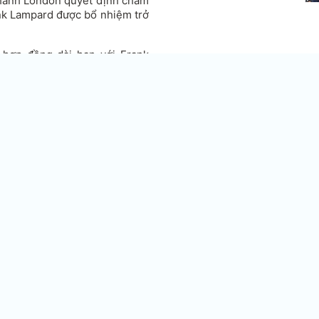
 thành London quyết định chấm
nk Lampard được bổ nhiệm trở
 hợp đồng dài hạn với Frank
song với việc The Blues thua
h, khả năng Lampard dẫn dắt
Th
đấ
Ar
A
t
A
n
L