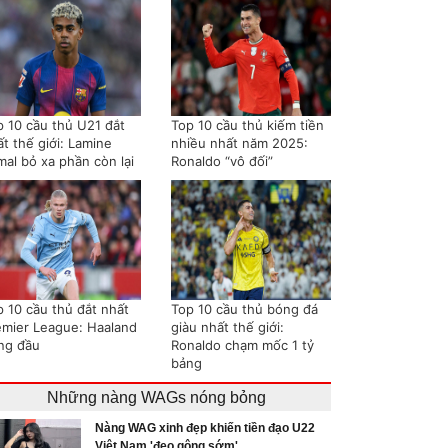
p 10 cầu thủ U21 đắt
Top 10 cầu thủ kiếm tiền
t thế giới: Lamine
nhiều nhất năm 2025:
mal bỏ xa phần còn lại
Ronaldo “vô đối”
p 10 cầu thủ đắt nhất
Top 10 cầu thủ bóng đá
emier League: Haaland
giàu nhất thế giới:
ng đầu
Ronaldo chạm mốc 1 tỷ
bảng
Những nàng WAGs nóng bỏng
Nàng WAG xinh đẹp khiến tiền đạo U22
Việt Nam 'đeo gông sớm'