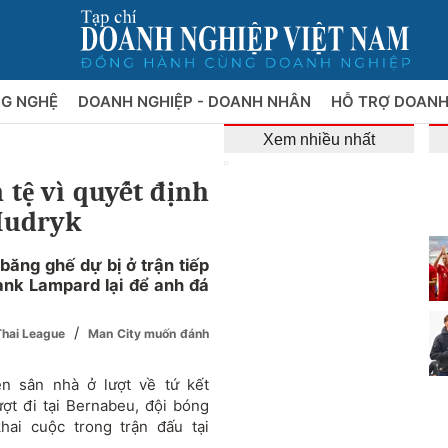
NG NGHỆ
DOANH NGHIỆP - DOANH NHÂN
HỖ TRỢ DOANH
Xem nhiều nhất
 tệ vì quyết định
Mudryk
ăng ghế dự bị ở trận tiếp
ank Lampard lại để anh đá
/
Thai League
Man City muốn đánh
ên sân nhà ở lượt về tứ kết
ợt đi tại Bernabeu, đội bóng
ai cuộc trong trận đấu tại