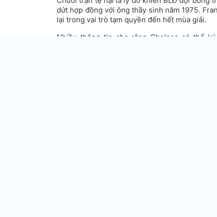
Chuỗi trận tệ hại là lý do khiến BLĐ đội bóng
dứt hợp đồng với ông thầy sinh năm 1975. Fra
lại trong vai trò tạm quyền đến hết mùa giải.
Nhiều thông tin cho rằng Chelsea có thể ký
Lampard nếu ông làm tốt nhiệm vụ của mình, 
cả 4 trận đầu tiên dưới thời HLV người An
Chelsea mùa tới đã không còn.