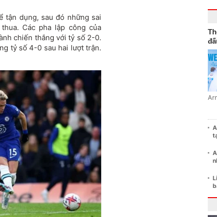
ể tận dụng, sau đó những sai
 thua. Các pha lập công của
Th
ành chiến thắng với tỷ số 2-0.
đấ
ng tỷ số 4-0 sau hai lượt trận.
Ar
A
t
A
n
L
b