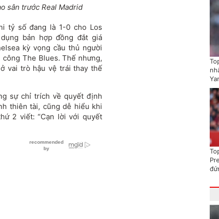
ào sân trước Real Madrid
hi tỷ số đang là 1-0 cho Los
 dụng bản hợp đồng đắt giá
elsea kỳ vọng cầu thủ người
g công The Blues. Thế nhưng,
To
vai trò hậu vệ trái thay thế
nhấ
Ya
g sự chỉ trích về quyết định
h thiên tài, cũng dễ hiểu khi
hứ 2 viết: “Cạn lời với quyết
To
Pr
đứ