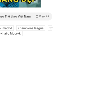
heo Thể thao Việt Nam
Copy link
al madrid
champions league
tứ
khailo Mudryk