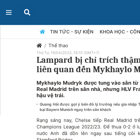
TIN TỨC - SỰ KIỆN
KHOA HỌC - CÔ
Thể thao
Thứ Tư, 19/04/2023, 16:10 (GMT+7)
Lampard bị chỉ trích thậm
liên quan đến Mykhaylo 
Mykhaylo Mudryk được tung vào sân từ b
Real Madrid trên sân nhà, nhưng HLV Fr
hậu vệ trái.
Quang Hải được gợi ý bến đỗ lý trưởng nếu gia nhập 
bại Bayern Munich ngay trên sân khách
Rạng sáng nay, Chelse tiếp Real Madrid tr
Champions League 2022/23. Để thua 0-2 ở lư
nước Anh đã dồn lên ngay sau tiếng còi kh
Stamford Bridge.