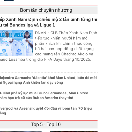
Bom tấn chuyển nhượng
ép Xanh Nam Định chiêu mộ 2 tân binh từng thi
u tại Bundesliga và Ligue 1
DNVN - CLB Thép Xanh Nam Định
tiếp tục khiến người hâm mộ
phấn khích khi chính thức công
bố hai bản hợp đồng chất lượng
cao mang tên Chadrac Akolo và
naud Lusamba trong dịp FIFA Days tháng 10/2025.
lejandro Garnacho 'đào tẩu' khỏi Man United, bến đỗ mới
ại Ngoại hạng Anh khiến fan dậy sóng
l-Hilal phá kỷ lục mua Bruno Fernandes, Man United
hắm học trò cũ của Ruben Amorim thay thế
iverpool và Arsenal quyết đối đầu vì ‘bom tấn’ 70 triệu
ảng
Top 5 - Top 10