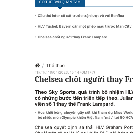
CÓ THỂ BẠN QUAN TÂM
Cầu thủ Inter xô xát trước trận lượt về với Benfica
HLV Tuchel: Bayern cần một phép màu trước Man City
Chelsea chốt người thay Frank Lampard
Thể thao
Thứ Tư, 19/04/2023, 15:44 (GMT+7)
Chelsea chốt người thay 
Theo Sky Sports, quá trình bổ nhiệm HL
có những bước tiến triển tiếp theo. Jul
viên số 1 thay thế Frank Lampard.
Hoa khôi bóng chuyền gây sốt khi tham dự Miss Wor
bỏ nhiều môn Olympic khiến Việt Nam "mất" tới 50 H
Chelsea quyết định sa thải HLV Graham Pott