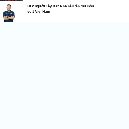
HLV người Tây Ban Nha nêu tên thủ môn
số 1 Việt Nam
Bom tấn chuyển nhượng
ép Xanh Nam Định chiêu mộ 2 tân binh từng thi
u tại Bundesliga và Ligue 1
DNVN - CLB Thép Xanh Nam Định
tiếp tục khiến người hâm mộ
phấn khích khi chính thức công
bố hai bản hợp đồng chất lượng
cao mang tên Chadrac Akolo và
naud Lusamba trong dịp FIFA Days tháng 10/2025.
lejandro Garnacho 'đào tẩu' khỏi Man United, bến đỗ mới
ại Ngoại hạng Anh khiến fan dậy sóng
l-Hilal phá kỷ lục mua Bruno Fernandes, Man United
hắm học trò cũ của Ruben Amorim thay thế
iverpool và Arsenal quyết đối đầu vì ‘bom tấn’ 70 triệu