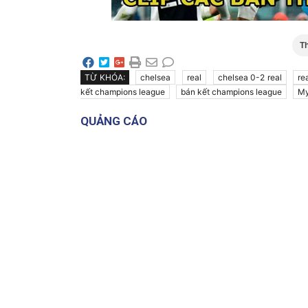
T
TỪ KHÓA:
chelsea
real
chelsea 0-2 real
re
kết champions league
bán kết champions league
My
QUẢNG CÁO