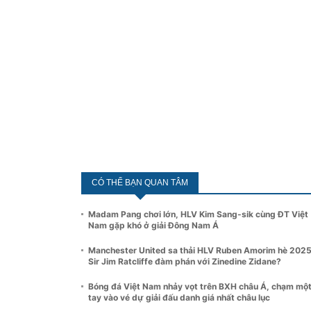
CÓ THỂ BẠN QUAN TÂM
Madam Pang chơi lớn, HLV Kim Sang-sik cùng ĐT Việt
Nam gặp khó ở giải Đông Nam Á
Manchester United sa thải HLV Ruben Amorim hè 2025
Sir Jim Ratcliffe đàm phán với Zinedine Zidane?
Bóng đá Việt Nam nhảy vọt trên BXH châu Á, chạm mộ
tay vào vé dự giải đấu danh giá nhất châu lục