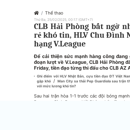
Thể thao
Thứ Ba, 25/02/2025, 00:17 (GMT+7)
CLB Hải Phòng bất ngờ n
rẻ khó tin, HLV Chu Đình 
hạng V.League
Để cải thiện sức mạnh hàng công đang g
đoạn lượt về V.League, CLB Hải Phòng đã
Friday, tiền đạo từng thi đấu cho CLB AZ 
Ghi điểm với HLV Nhật Bản, cựu tiền đạo ĐT Việt N
/
gặp khó
Man City sa thải Pep Guardiola sau trận t
với mức lương khó tin?
Sau hai trận hòa 1-1 trước các đội bóng mạ
Becamex Bình Dương, Hải Phòng bắt đầu cho th
Sau 14 vòng đấu tại V.League 2024/2025, đội 
14 điểm, xếp thứ 11 trên bảng xếp hạng và ch
Lam Nghệ An 2 điểm.