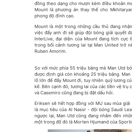
đồng theo dạng cho mượn kèm điều khoản mua
Mount là phương án thay thế cho Mkhitarya
phong độ đỉnh cao.
Mount là một trong những cầu thủ đang nhận
việc đẩy anh đi sẽ giúp đội bóng giải quyết đ
InterLive, đại diện của Mount đang tích cực
trong bối cảnh tương lai tại Man United trở n
Ruben Amorim.
So với mức phía 55 triệu bảng mà Man Utd bỏ 
được định giá còn khoảng 25 triệu bảng. Man
lỗ lớn để đẩy Mount đi, tuy nhiên quỹ lương c
kể. Bên cạnh đó, tương lai của các tiền vệ trụ 
và Casemiro cũng đang bị đặt dấu hỏi.
Eriksen sẽ hết hợp đồng với MU sau mùa giải 
là mục tiêu của Al Nassr - đội bóng Saudi Le
ngược lại, Man Utd cũng đang nhắm đến nhữn
một trong đố đó là Morten Hjumand của Sporti