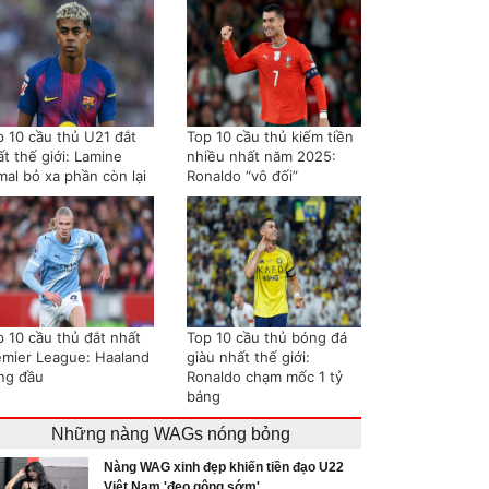
p 10 cầu thủ U21 đắt
Top 10 cầu thủ kiếm tiền
t thế giới: Lamine
nhiều nhất năm 2025:
mal bỏ xa phần còn lại
Ronaldo “vô đối”
p 10 cầu thủ đắt nhất
Top 10 cầu thủ bóng đá
emier League: Haaland
giàu nhất thế giới:
ng đầu
Ronaldo chạm mốc 1 tỷ
bảng
Những nàng WAGs nóng bỏng
Nàng WAG xinh đẹp khiến tiền đạo U22
Việt Nam 'đeo gông sớm'