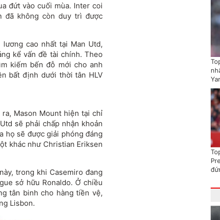
 đứt vào cuối mùa. Inter coi
n đã không còn duy trì được
 lương cao nhất tại Man Utd,
áng kể vấn đề tài chính. Theo
To
 tìm kiếm bến đỗ mới cho anh
nhấ
ên bất định dưới thời tân HLV
Ya
ra, Mason Mount hiện tại chỉ
 Utd sẽ phải chấp nhận khoản
ủa họ sẽ được giải phóng đáng
cột khác như Christian Eriksen
To
Pr
đứ
này, trong khi Casemiro đang
ague sở hữu Ronaldo. Ở chiều
g tân binh cho hàng tiền vệ,
ng Lisbon.