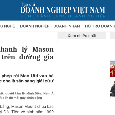
NG NGHỆ
DOANH NGHIỆP - DOANH NHÂN
HỖ TRỢ DOANH
Xem nhiều nhất
thanh lý Mason
 trên đường gia
phép rời Man Utd vào hè
 cho là sẵn sàng 'giải cứu'
sik, quyết tâm lên đỉnh Đông Nam Á
ốt bến đỗ mới gây chấn động
u bảng, Mason Mount chưa bao
ỷ Đỏ. Tiền vệ sinh năm 1999