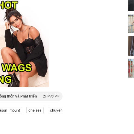
ng thôn và Phát triển
Copy link
ason mount
chelsea
chuyển