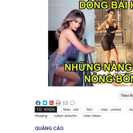
Theo Nô
TỪ KHÓA:
Man utd
MU
man united
m
nhượng
ruben amorim
inter milan
QUẢNG CÁO