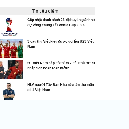
Tin tiêu điểm
Cập nhật danh sách 28 đội tuyển giành vé
dự vòng chung kết World Cup 2026
3 cầu thủ Việt kiều được gọi lên U23 Việt
Nam
ĐT Việt Nam sắp có thêm 2 cầu thủ Brazil
nhập tịch hoàn toàn mới?
HLV người Tây Ban Nha nêu tên thủ môn
số 1 Việt Nam
Bom tấn chuyển nhượng
ép Xanh Nam Định chiêu mộ 2 tân binh từng thi
u tại Bundesliga và Ligue 1