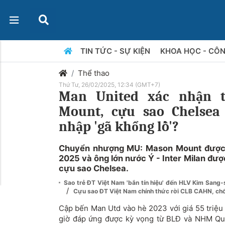
TIN TỨC - SỰ KIỆN
KHOA HỌC - CÔ
Thể thao
Thứ Tư, 26/02/2025, 12:34 (GMT+7)
Man United xác nhận 
Mount, cựu sao Chelsea
nhập 'gã khổng lồ'?
Chuyển nhượng MU: Mason Mount được 
2025 và ông lớn nước Ý - Inter Milan được
cựu sao Chelsea.
Sao trẻ ĐT Việt Nam 'bắn tín hiệu' đến HLV Kim Sang-
/
Cựu sao ĐT Việt Nam chính thức rời CLB CAHN, ch
Cập bến Man Utd vào hè 2023 với giá 55 triệ
giờ đáp ứng được kỳ vọng từ BLĐ và NHM Qu