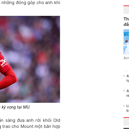
à những đóng góp cho anh khi
Th
đấ
Ar
A
t
A
n
L
kỳ vọng tại MU.
b
sẵn sàng đưa anh rời khỏi Old
g trao cho Mount một bản hợp