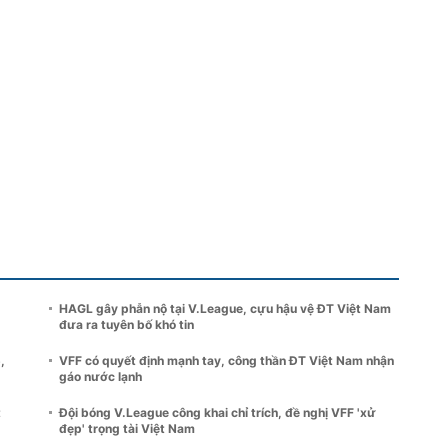
HAGL gây phẫn nộ tại V.League, cựu hậu vệ ĐT Việt Nam
đưa ra tuyên bố khó tin
,
VFF có quyết định mạnh tay, công thần ĐT Việt Nam nhận
gáo nước lạnh
t
Đội bóng V.League công khai chỉ trích, đề nghị VFF 'xử
đẹp' trọng tài Việt Nam