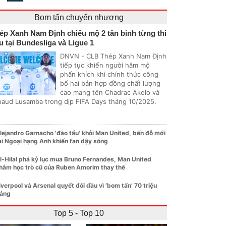
Bom tấn chuyển nhượng
ép Xanh Nam Định chiêu mộ 2 tân binh từng thi
u tại Bundesliga và Ligue 1
DNVN - CLB Thép Xanh Nam Định
tiếp tục khiến người hâm mộ
phấn khích khi chính thức công
bố hai bản hợp đồng chất lượng
cao mang tên Chadrac Akolo và
naud Lusamba trong dịp FIFA Days tháng 10/2025.
lejandro Garnacho 'đào tẩu' khỏi Man United, bến đỗ mới
ại Ngoại hạng Anh khiến fan dậy sóng
l-Hilal phá kỷ lục mua Bruno Fernandes, Man United
hắm học trò cũ của Ruben Amorim thay thế
iverpool và Arsenal quyết đối đầu vì ‘bom tấn’ 70 triệu
ảng
Top 5 - Top 10