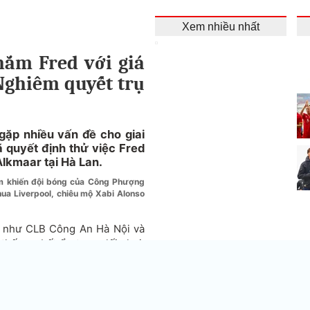
Xem nhiều nhất
hắm Fred với giá
Nghiêm quyết trụ
ặp nhiều vấn đề cho giai
 quyết định thử việc Fred
Alkmaar tại Hà Lan.
am khiến đội bóng của Công Phượng
hua Liverpool, chiêu mộ Xabi Alonso
nh như CLB Công An Hà Nội và
ấy sự bất ổn trong lối chơi.
bóng Đất Cảng chỉ giành được
ỉ hơn đội xếp thứ 13 là Sông
Th
đấ