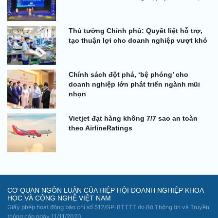
Thủ tướng Chính phủ: Quyết liệt hỗ trợ,
tạo thuận lợi cho doanh nghiệp vượt khó
Chính sách đột phá, ‘bệ phóng’ cho
doanh nghiệp lớn phát triển ngành mũi
nhọn
Vietjet đạt hàng không 7/7 sao an toàn
theo AirlineRatings
CƠ QUAN NGÔN LUẬN CỦA HIỆP HỘI DOANH NGHIỆP KHOA
HỌC VÀ CÔNG NGHỆ VIỆT NAM
Giấy phép hoạt động báo chí số 512/GP-BTTTT do Bộ Thông tin và Truyền
thông cấp ngày 11/11/2020