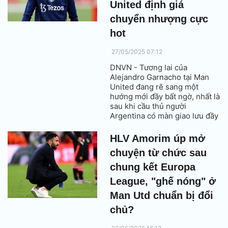
United định giá
chuyển nhượng cực
hot
27/05/2025 07:12
DNVN - Tương lai của
Alejandro Garnacho tại Man
United đang rẽ sang một
hướng mới đầy bất ngờ, nhất là
sau khi cầu thủ người
Argentina có màn giao lưu đầy
thân thiện với dàn sao đội
tuyển Việt Nam trong chuyến
HLV Amorim úp mở
du đấu châu Á.
chuyện từ chức sau
chung kết Europa
League, "ghế nóng" ở
Man Utd chuẩn bị đổi
chủ?