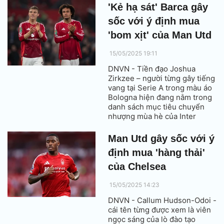
'Kẻ hạ sát' Barca gây
sốc với ý định mua
'bom xịt' của Man Utd
15/05/2025 19:11
DNVN - Tiền đạo Joshua
Zirkzee – người từng gây tiếng
vang tại Serie A trong màu áo
Bologna hiện đang nằm trong
danh sách mục tiêu chuyển
nhượng mùa hè của Inter
Milan, đội bóng vừa giành
quyền vào chung kết
Man Utd gây sốc với ý
Champions League.
định mua 'hàng thải'
của Chelsea
15/05/2025 14:23
DNVN - Callum Hudson-Odoi -
cái tên từng được xem là viên
ngọc sáng của lò đào tạo