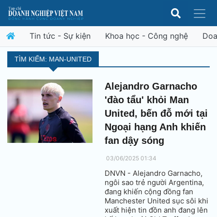
Tin tức - Sự kiện
Khoa học - Công nghệ
Doa
TÌM KIẾM: MAN-UNITED
Alejandro Garnacho
'đào tẩu' khỏi Man
United, bến đỗ mới tại
Ngoại hạng Anh khiến
fan dậy sóng
03/06/2025 01:34
DNVN - Alejandro Garnacho,
ngôi sao trẻ người Argentina,
đang khiến cộng đồng fan
Manchester United sục sôi khi
xuất hiện tin đồn anh đang lên