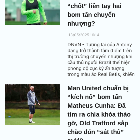
“chốt” liền tay hai
bom tấn chuyển
nhượng?
13/05/2025 16:14
DNVN - Tương lai của Antony
đang trở thành tâm điểm trên
thị trường chuyển nhượng khi
cầu thủ người Brazil thể hiện
phong độ cực kỳ ấn tượng
trong màu áo Real Betis, khiến
không chỉ CĐV mà cả giới
chuyên môn cũng phải trầm
Man United chuẩn bị
trồ.
“kích nổ” bom tấn
Matheus Cunha: Đã
tìm ra chìa khóa tháo
gỡ, Old Trafford sắp
chào đón “sát thủ”