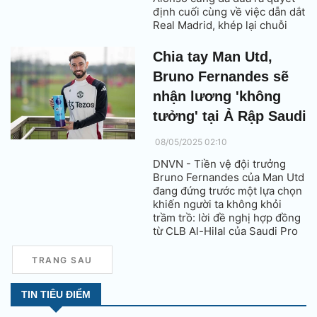
định cuối cùng về việc dẫn dắt
Real Madrid, khép lại chuỗi
ngày “râm ran” đầy hồi hộp
của người hâm mộ.
Chia tay Man Utd,
Bruno Fernandes sẽ
nhận lương 'không
tưởng' tại Ả Rập Saudi
08/05/2025 02:10
DNVN - Tiền vệ đội trưởng
Bruno Fernandes của Man Utd
đang đứng trước một lựa chọn
khiến người ta không khỏi
trầm trồ: lời đề nghị hợp đồng
từ CLB Al-Hilal của Saudi Pro
League với mức lương lên tới 1
triệu bảng mỗi tuần, cao gấp 4
TRANG SAU
lần mức lương hiện tại của anh
ở Old Trafford.
TIN TIÊU ĐIỂM