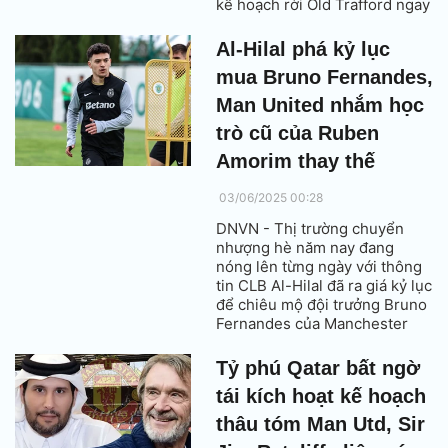
kế hoạch rời Old Trafford ngay
trong kỳ chuyển nhượng Hè
2025.
Al-Hilal phá kỷ lục
mua Bruno Fernandes,
Man United nhắm học
trò cũ của Ruben
Amorim thay thế
03/06/2025 00:28
DNVN - Thị trường chuyển
nhượng hè năm nay đang
nóng lên từng ngày với thông
tin CLB Al-Hilal đã ra giá kỷ lục
để chiêu mộ đội trưởng Bruno
Fernandes của Manchester
United, khiến cộng đồng fan
Quỷ đỏ không khỏi bất ngờ và
Tỷ phú Qatar bất ngờ
lo lắng.
tái kích hoạt kế hoạch
thâu tóm Man Utd, Sir