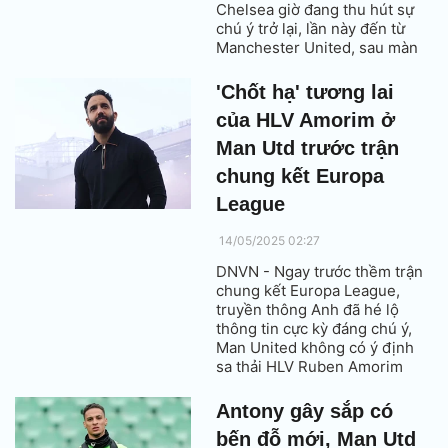
Chelsea giờ đang thu hút sự
chú ý trở lại, lần này đến từ
Manchester United, sau màn
hồi sinh ấn tượng trong màu
áo Nottingham Forest ở mùa
'Chốt hạ' tương lai
giải 2024/25.
của HLV Amorim ở
Man Utd trước trận
chung kết Europa
League
14/05/2025 02:27
DNVN - Ngay trước thềm trận
chung kết Europa League,
truyền thông Anh đã hé lộ
thông tin cực kỳ đáng chú ý,
Man United không có ý định
sa thải HLV Ruben Amorim
trong mùa hè này, kể cả khi
ông không thể giúp đội giành
Antony gây sắp có
chiến thắng.
bến đỗ mới, Man Utd