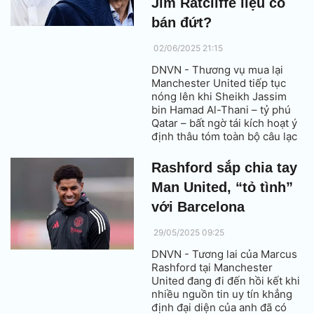
Jim Ratcliffe liệu có
bán đứt?
02/06/2025 21:15
DNVN - Thương vụ mua lại
Manchester United tiếp tục
nóng lên khi Sheikh Jassim
bin Hamad Al-Thani – tỷ phú
Qatar – bất ngờ tái kích hoạt ý
định thâu tóm toàn bộ câu lạc
bộ, bất chấp việc Sir Jim
Ratcliffe hiện đang nắm quyền
Rashford sắp chia tay
kiểm soát mảng bóng đá tại
Man United, “tỏ tình”
Old Trafford.
với Barcelona
29/05/2025 09:25
DNVN - Tương lai của Marcus
Rashford tại Manchester
United đang đi đến hồi kết khi
nhiều nguồn tin uy tín khẳng
định đại diện của anh đã có