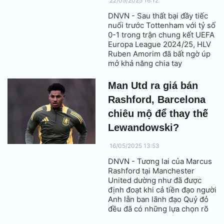
22/05/2025 16:12
DNVN - Sau thất bại đầy tiếc
nuối trước Tottenham với tỷ số
0-1 trong trận chung kết UEFA
Europa League 2024/25, HLV
Ruben Amorim đã bất ngờ úp
mở khả năng chia tay
Manchester United.
Man Utd ra giá bán
Rashford, Barcelona
chiêu mộ để thay thế
Lewandowski?
16/05/2025 13:53
DNVN - Tương lai của Marcus
Rashford tại Manchester
United dường như đã được
định đoạt khi cả tiền đạo người
Anh lẫn ban lãnh đạo Quỷ đỏ
đều đã có những lựa chọn rõ
ràng.