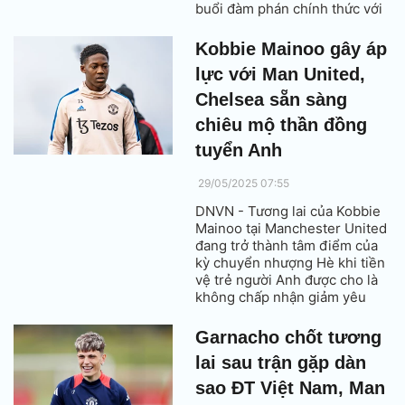
buổi đàm phán chính thức với
Barcelona về một thương vụ
chuyển nhượng vĩnh viễn ngay
Kobbie Mainoo gây áp
trong mùa hè này.
lực với Man United,
Chelsea sẵn sàng
chiêu mộ thần đồng
tuyển Anh
29/05/2025 07:55
DNVN - Tương lai của Kobbie
Mainoo tại Manchester United
đang trở thành tâm điểm của
kỳ chuyển nhượng Hè khi tiền
vệ trẻ người Anh được cho là
không chấp nhận giảm yêu
cầu lương trong các cuộc đàm
phán gia hạn hợp đồng.
Garnacho chốt tương
lai sau trận gặp dàn
sao ĐT Việt Nam, Man