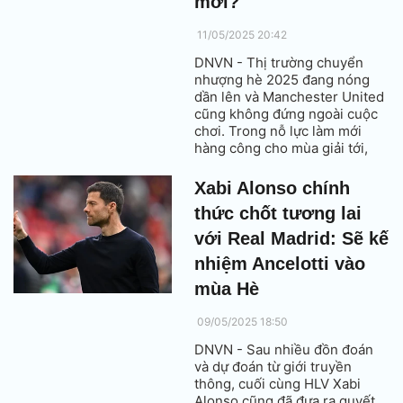
mới?
11/05/2025 20:42
DNVN - Thị trường chuyển
nhượng hè 2025 đang nóng
dần lên và Manchester United
cũng không đứng ngoài cuộc
chơi. Trong nỗ lực làm mới
hàng công cho mùa giải tới,
Quỷ đỏ đang dồn toàn lực để
theo đuổi chân sút Matheus
Xabi Alonso chính
Cunha - “sát thủ” đang khiến
thức chốt tương lai
cả Ngoại hạng Anh phải dè
chừng khi khoác áo Wolves.
với Real Madrid: Sẽ kế
nhiệm Ancelotti vào
mùa Hè
09/05/2025 18:50
DNVN - Sau nhiều đồn đoán
và dự đoán từ giới truyền
thông, cuối cùng HLV Xabi
Alonso cũng đã đưa ra quyết