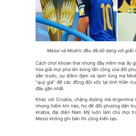
Messi và Modric đều đã dở dang với giấc
Cách chơi khoan thai nhưng đầy mềm mại ấy gi
hóa giải mọi pha lên bóng tấn công của đối phư
dẫn trước, sự điềm đạm và lạnh lùng mà Modri
“quý giá” để các đồng đội xốc lại tinh thần t
đấu gần nhất.
Khác với Croatia, chặng đường mà Argentina t
nhưng hiếm khi nào, họ để đối phương dẫn trư
Arabia, đại diện Nam Mỹ luôn làm chủ mọi tr
Messi không ghi bàn thì cũng kiến tạo.