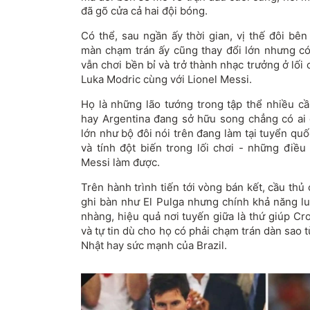
đã gõ cửa cả hai đội bóng.
Có thể, sau ngần ấy thời gian, vị thế đôi bên
màn chạm trán ấy cũng thay đổi lớn nhưng có
vẫn chơi bền bỉ và trở thành nhạc trưởng ở lối 
Luka Modric cùng với Lionel Messi.
Họ là những lão tướng trong tập thể nhiều cầ
hay Argentina đang sở hữu song chẳng có ai
lớn như bộ đôi nói trên đang làm tại tuyển qu
và tính đột biến trong lối chơi - những điều
Messi làm được.
Trên hành trình tiến tới vòng bán kết, cầu th
ghi bàn như El Pulga nhưng chính khả năng lu
nhàng, hiệu quả nơi tuyến giữa là thứ giúp Cr
và tự tin dù cho họ có phải chạm trán dàn sao t
Nhật hay sức mạnh của Brazil.