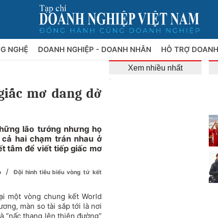
NG NGHỆ
DOANH NGHIỆP - DOANH NHÂN
HỖ TRỢ DOANH
Xem nhiều nhất
 giấc mơ dang dở
những lão tướng nhưng họ
 cả hai chạm trán nhau ở
t tâm để viết tiếp giấc mơ
/
do
Đội hình tiêu biểu vòng tứ kết
tại một vòng chung kết World
ơng, màn so tài sắp tới là nơi
à “nấc thang lên thiên đường”