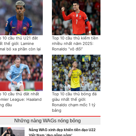
p 10 cầu thủ U21 đắt
Top 10 cầu thủ kiếm tiền
t thế giới: Lamine
nhiều nhất năm 2025:
mal bỏ xa phần còn lại
Ronaldo “vô đối”
p 10 cầu thủ đắt nhất
Top 10 cầu thủ bóng đá
emier League: Haaland
giàu nhất thế giới:
ng đầu
Ronaldo chạm mốc 1 tỷ
bảng
Những nàng WAGs nóng bỏng
Nàng WAG xinh đẹp khiến tiền đạo U22
Việt Nam 'đeo gông sớm'