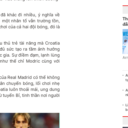
 đã khác đi nhiều, ý nghĩa về
Th
 một nhân tố vẫn trường tồn,
đấ
chơi của cả hai đội bóng, đó là
u thủ trẻ tài năng mà Croatia
 đủ sức tạo ra tầm ảnh hưởng
ốc gia. Sự điềm đạm, lạnh lùng
Ar
 như thế chỉ Modric cùng với
A
ủ của Real Madrid có thể không
t
ân chuyển bóng, lối chơi nhẹ
oatia luôn thoải mái, ung dung
A
ừ tuyển Bỉ, tinh thần nơi người
n
L
b