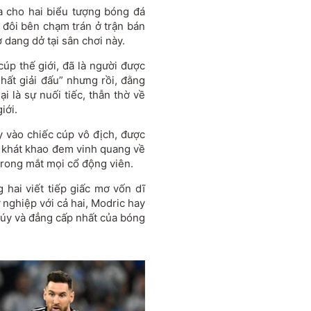
a cho hai biểu tượng bóng đá
i đôi bên chạm trán ở trận bán
 dang dở tại sân chơi này.
cúp thế giới, đã là người được
hất giải đấu” nhưng rồi, đằng
i là sự nuối tiếc, thẫn thờ về
iới.
 vào chiếc cúp vô địch, được
ỏa khát khao đem vinh quang về
trong mắt mọi cổ động viên.
 hai viết tiếp giấc mơ vốn dĩ
nghiệp với cả hai, Modric hay
túy và đẳng cấp nhất của bóng