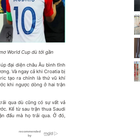
 mơ World Cup dù tới gần
úp đại diện châu Âu bình tĩnh
ơng. Và ngay cả khi Croatia bị
c tạo ra chính là thứ vũ khí
rước khi ngược dòng ở hai trận
rải qua dù cũng có sự vất vả
ớc. Kể từ sau trận thua Saudi
ận đấu mà họ trải qua. Ở đó,