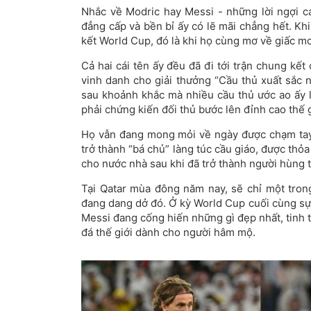
Nhắc về Modric hay Messi - những lời ngợi c
đẳng cấp và bền bỉ ấy có lẽ mãi chẳng hết. Kh
kết World Cup, đó là khi họ cùng mơ về giấc mơ
Cả hai cái tên ấy đều đã đi tới trận chung kết 
vinh danh cho giải thưởng “Cầu thủ xuất sắc n
sau khoảnh khắc mà nhiều cầu thủ ước ao ấy lạ
phải chứng kiến đối thủ bước lên đỉnh cao thế g
Họ vẫn đang mong mỏi về ngày được chạm tay
trở thành “bá chủ” làng túc cầu giáo, được th
cho nước nhà sau khi đã trở thành người hùng 
Tại Qatar mùa đông năm nay, sẽ chỉ một trong
đang dang dở đó. Ở kỳ World Cup cuối cùng sự 
Messi đang cống hiến những gì đẹp nhất, tinh 
đá thế giới dành cho người hâm mộ.