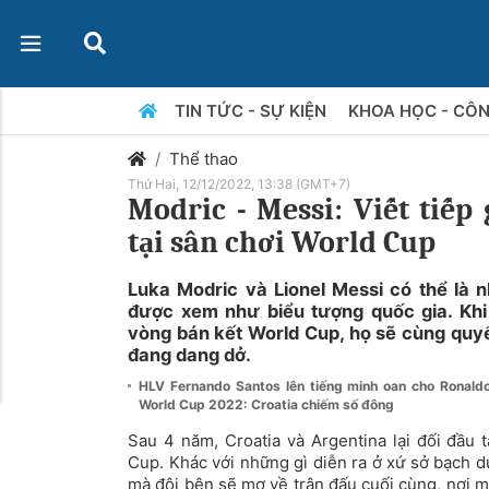
TIN TỨC - SỰ KIỆN
KHOA HỌC - CÔ
Thể thao
Thứ Hai, 12/12/2022, 13:38 (GMT+7)
Modric - Messi: Viết tiếp
tại sân chơi World Cup
Luka Modric và Lionel Messi có thể là 
được xem như biểu tượng quốc gia. Khi
vòng bán kết World Cup, họ sẽ cùng quyế
đang dang dở.
HLV Fernando Santos lên tiếng minh oan cho Ronal
World Cup 2022: Croatia chiếm số đông
Sau 4 năm, Croatia và Argentina lại đối đầu 
Cup. Khác với những gì diễn ra ở xứ sở bạch dư
mà đôi bên sẽ mơ về trận đấu cuối cùng, nơi m