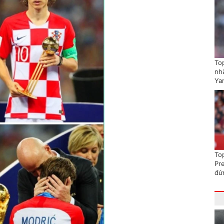
To
nhấ
Ya
To
Pr
đứ