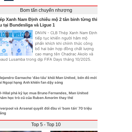
Bom tấn chuyển nhượng
ép Xanh Nam Định chiêu mộ 2 tân binh từng thi
u tại Bundesliga và Ligue 1
DNVN - CLB Thép Xanh Nam Định
tiếp tục khiến người hâm mộ
phấn khích khi chính thức công
bố hai bản hợp đồng chất lượng
cao mang tên Chadrac Akolo và
naud Lusamba trong dịp FIFA Days tháng 10/2025.
lejandro Garnacho 'đào tẩu' khỏi Man United, bến đỗ mới
ại Ngoại hạng Anh khiến fan dậy sóng
l-Hilal phá kỷ lục mua Bruno Fernandes, Man United
hắm học trò cũ của Ruben Amorim thay thế
iverpool và Arsenal quyết đối đầu vì ‘bom tấn’ 70 triệu
ảng
Top 5 - Top 10